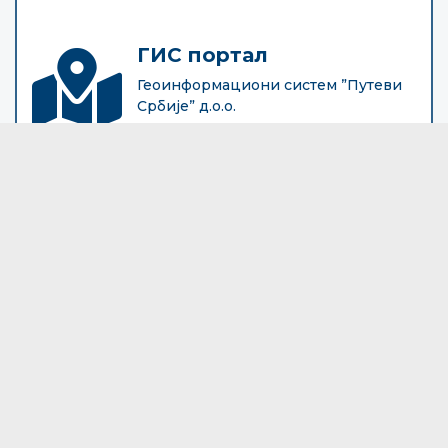
"ПУТЕВИ СРБИЈЕ" д.о.о.
ГИС портал
Булевар краља Александра 282
Поштански фах 17, 11050 Београд 22
Геоинформациони систем ”Путеви
Србије” д.о.о.
ЕДУКАТИВНЕ КАМПАЊЕ
ВИДЕО КЛИПОВИ