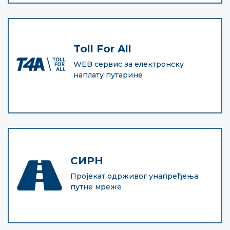
Toll For All
WEB сервис за електронску
наплату путарине
СИРН
Пројекат одрживог унапређења
путне мреже