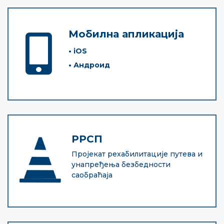
Мобилна апликација
• iOS
• Андроид
РРСП
Пројекат рехабилитације путева и
унапређења безбедности
саобраћаја
Молимо да приликом коришћења информација, материјала и
фотографија са интернет презентације "Путеви Србије" д.о.о., обавезно
наведете извор ("Путеви Србије" д.о.о.).
© 2005-2026. "Путеви Србије" д.о.о. All rights reserved.