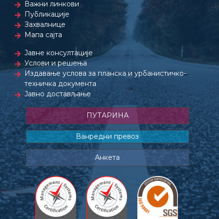
Важни линкови
Публикације
Захвалнице
Мапа сајта
Јавне консултације
Услови и решења
Издавање услова за планска и урбанистичко-
техничка документа
Јавно достављање
ПУТАРИНА
Ванредни превоз
Анкета