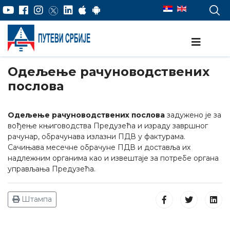
Одељење рачуноводствених
послова
Одељење рачуноводствених послова
задуженo je за
вођење књиговодства Предузећа и израду завршног
рачунаp, обрачунава излазни ПДВ у фактурама.
Сачињава месечне обрачуне ПДВ и доставља их
надлежним органима као и извештаје за потребе органа
управљања Предузећа.
Штампа