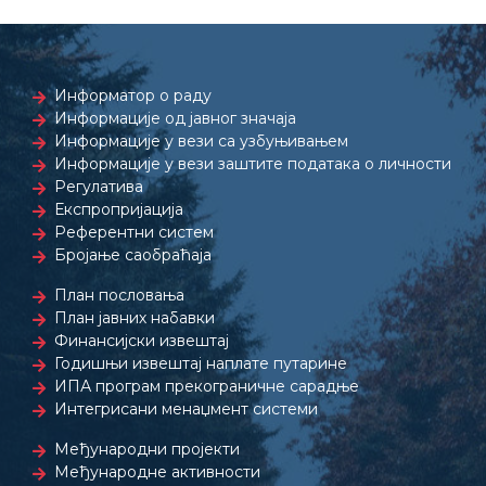
Информатор о раду
Информације од јавног значаја
Информације у вези са узбуњивањем
Информације у вези заштите података о личности
Регулатива
Експропријација
Референтни систем
Бројање саобраћаја
План пословања
План јавних набавки
Финансијски извештај
Годишњи извештај наплате путарине
ИПА програм прекограничне сарадње
Интегрисани менаџмент системи
Међународни пројекти
Међународне активности