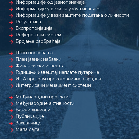
Информације од јавног значаја
Информације у вези са узбуњивањем
Информације у вези заштите података о личности
Регулатива
Експропријација
Референтни систем
Бројање саобраћаја
План пословања
План јавних набавки
Финансијски извештај
Годишњи извештај наплате путарине
ИПА програм прекограничне сарадње
Интегрисани менаџмент системи
Међународни пројекти
Међународне активности
Важни линкови
Публикације
Захвалнице
Мапа сајта