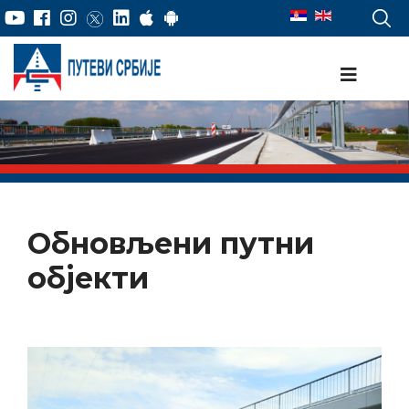
Обновљени путни
објекти