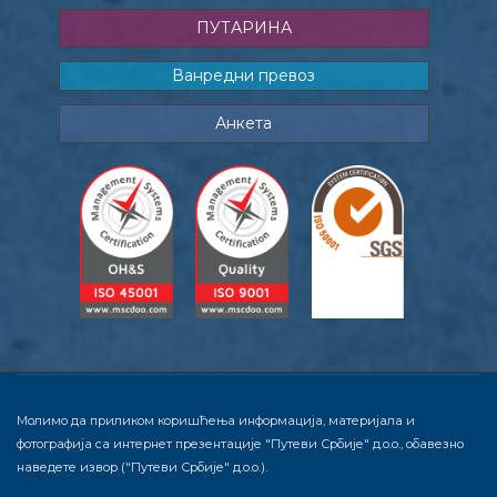
ПУТАРИНА
Ванредни превоз
Анкета
Молимо да приликом коришћења информација, материјала и
фотографија са интернет презентације "Путеви Србије" д.о.о., обавезно
наведете извор ("Путеви Србије" д.о.о.).