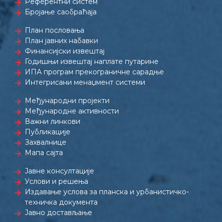
Референтни систем
Бројање саобраћаја
План пословања
План јавних набавки
Финансијски извештај
Годишњи извештај наплате путарине
ИПА програм прекограничне сарадње
Интегрисани менаџмент системи
Међународни пројекти
Међународне активности
Важни линкови
Публикације
Захвалнице
Мапа сајта
Јавне консултације
Услови и решења
Издавање услова за планска и урбанистичко-
техничка документа
Јавно достављање