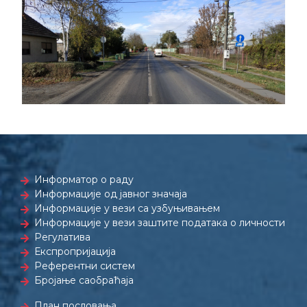
Информатор о раду
Информације од јавног значаја
Информације у вези са узбуњивањем
Информације у вези заштите података о личности
Регулатива
Експропријација
Референтни систем
Бројање саобраћаја
План пословања