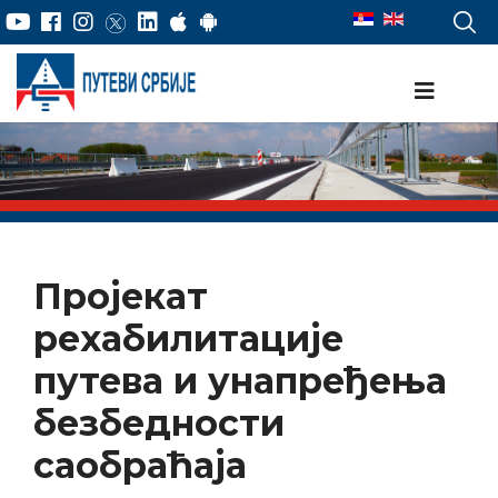
Пројекат
рехабилитације
путева и унапређења
безбедности
саобраћаја