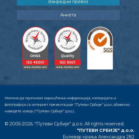
Ванредни превоз
Анкета
Молимо да приликом коришћења информација, материјала и
фотографија са интернет презентације "Путеви Србије" д.о.о., обавезно
наведете извор ("Путеви Србије" д.о.о.).
© 2005-2026. "Путеви Србије" д.о.о. All rights reserved.
"ПУТЕВИ СРБИЈЕ" д.о.о.
Булевар краља Александра 282