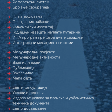
Референтни систем
Бројање саобраћаја
План пословања
План јавних набавки
Финансијски извештај
Годишњи извештај наплате путарине
ИПА програм прекограничне сарадње
Интегрисани менаџмент системи
Међународни пројекти
Међународне активности
Важни линкови
Публикације
Захвалнице
Мапа сајта
Јавне консултације
Услови и решења
Издавање услова за планска и урбанистичко-
техничка документа
Јавно достављање