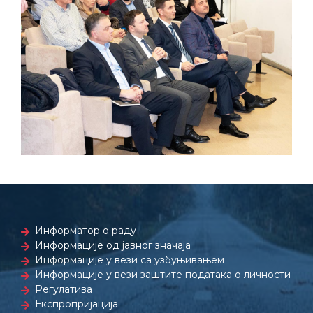
Информатор о раду
Информације од јавног значаја
Информације у вези са узбуњивањем
Информације у вези заштите података о личности
Регулатива
Експропријација