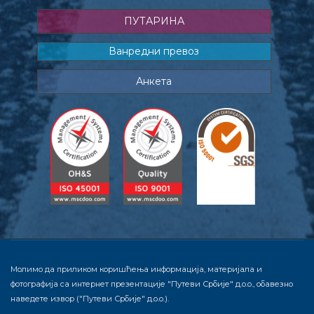
ПУТАРИНА
Ванредни превоз
Анкета
Молимо да приликом коришћења информација, материјала и
фотографија са интернет презентације "Путеви Србије" д.о.о., обавезно
наведете извор ("Путеви Србије" д.о.о.).