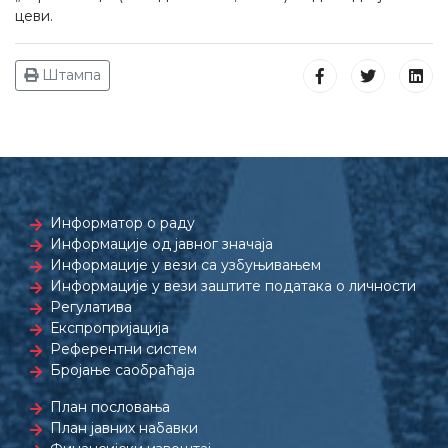
цеви.
Штампа
Информатор о раду
Информације од јавног значаја
Информације у вези са узбуњивањем
Информације у вези заштите података о личности
Регулатива
Експропријација
Референтни систем
Бројање саобраћаја
План пословања
План јавних набавки