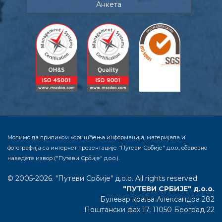
Анкета
Молимо да приликом коришћења информација, материјала и
фотографија са интернет презентације "Путеви Србије" д.о.о., обавезно
наведете извор ("Путеви Србије" д.о.о.).
© 2005-2026. "Путеви Србије" д.о.о. All rights reserved.
"ПУТЕВИ СРБИЈЕ" д.о.о.
Булевар краља Александра 282
Поштански фах 17, 11050 Београд 22