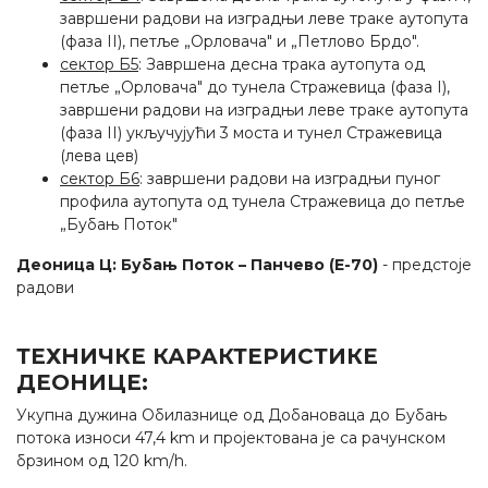
завршени радови на изградњи леве траке аутопута
(фаза II), петљe „Орловача" и „Петлово Брдо".
сектор Б5
: Завршена десна трака аутопута од
петље „Орловача" до тунела Стражевица (фаза I),
завршени радови на изградњи леве траке аутопута
(фаза II) укључујући 3 моста и тунел Стражевица
(лева цев)
сектор Б6
: завршени радови на изградњи пуног
профила аутопута од тунела Стражевица до петље
„Бубањ Поток"
Деоница Ц: Бубањ Поток – Панчево (Е-70)
- предстоје
радови
ТЕХНИЧКЕ КАРАКТЕРИСТИКЕ
ДЕОНИЦЕ:
Укупна дужина Обилазнице од Добановаца до Бубањ
потока износи 47,4 km и пројектована је са рачунском
брзином од 120 km/h.