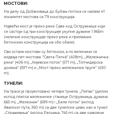
МОСТОВИ:
На делу од Добановаца до Бубањ потока се налази 41
локалитет мостова са 79 конструкција.
Највећи мост је преко реке Саве код Остружнице који
се састоји од три конструкције укупне дужине 1.965m
(челичне конструкције преко реке и прилазних
бетонских конструкција на обе обале).
Сви остали мостови су бетонски, а по величини се
издваја пет мостова: "Света Петка" (408m), „Железничка
река“ (406 m), „Кијевски поток“ (571 m), „Топчидерска
долина“ (597 m) и „Мост преко железничке пруге“ (430
m).
ТУНЕЛИ:
На траси је пројектовано четири тунела: „Липак“ (делом
испод платоа железничке станице Остружница, дужина
665 m), „Железник“ (699 m) i „Бели поток“ (испод
Авалског пута, 360 m) са две тунелске цеви, као и тунел
„Стражевица“ (испод Ресника, 745 m) са две одвојене