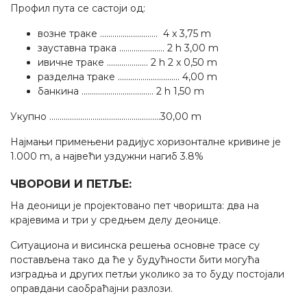
Профил пута се састоји од:
возне траке ............................ 4 x 3,75 m
зауставна трака ...................... 2 h 3,00 m
ивичне траке .................... 2 h 2 x 0,50 m
разделна траке .............................. 4,00 m
банкина ................................... 2 h 1,50 m
Укупно ......................................................30,00 m
Најмањи примењени радијус хоризонталне кривине је
1.000 m, а највећи уздужни нагиб 3.8%
ЧВОРОВИ И ПЕТЉЕ:
На деоници је пројектовано пет чворишта: два на
крајевима и три у средњем делу деонице.
Ситуациона и висинска решења основне трасе су
постављена тако да ће у будућности бити могућа
изградња и других петљи уколико за то буду постојали
оправдани саобраћајни разлози.