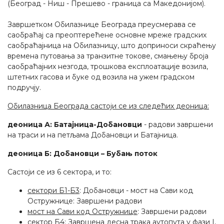
(Београд - Ниш - Прешево - граница са Македонијом).
Завршетком Обилазнице Београда преусмерава се
саобраћај са преоптерећене основне мреже градских
саобраћајница на Обилазницу, што доприноси скраћењу
времена путовања за транзитне токове, смањењу броја
саобраћајних незгода, трошкова експлоатације возила,
штетних гасова и буке од возила на ужем градском
подручју.
Обилазница Београда састоји се из следећих деоница:
деоница А: Батајница-Добановци
- радови завршени
на траси и на петљама Добановци и Батајница.
деоница Б: Добановци – Бубањ поток
Састоји се из 6 сектора, и то:
сектори Б1-Б3
: Добановци - мост на Сави код
Остружнице: Завршени радови
мост на Сави код Остружнице
: Завршени радови
сектор Б4
: Завршена десна трака аутопута у фази I,