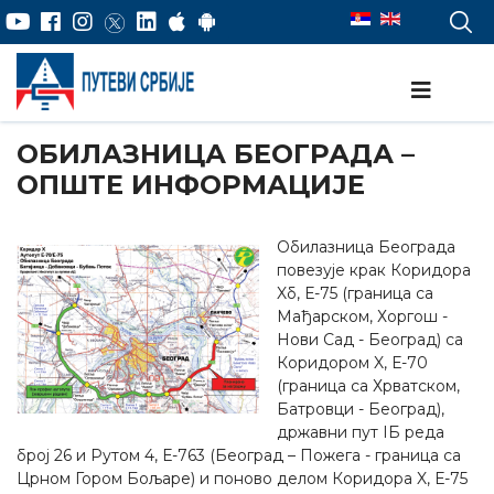
ОБИЛАЗНИЦА БЕОГРАДА –
ОПШТЕ ИНФОРМАЦИЈЕ
Обилазница Београда
повезује крак Коридора
Xб, Е-75 (граница са
Мађарском, Хоргош -
Нови Сад - Београд) са
Коридором X, Е-70
(граница са Хрватском,
Батровци - Београд),
државни пут IБ реда
број 26 и Рутом 4, Е-763 (Београд – Пожега - граница са
Црном Гором Бољаре) и поново делом Коридора X, Е-75