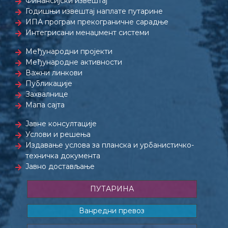
Финансијски извештај
Годишњи извештај наплате путарине
ИПА програм прекограничне сарадње
Интегрисани менаџмент системи
Међународни пројекти
Међународне активности
Важни линкови
Публикације
Захвалнице
Мапа сајта
Јавне консултације
Услови и решења
Издавање услова за планска и урбанистичко-
техничка документа
Јавно достављање
ПУТАРИНА
Ванредни превоз