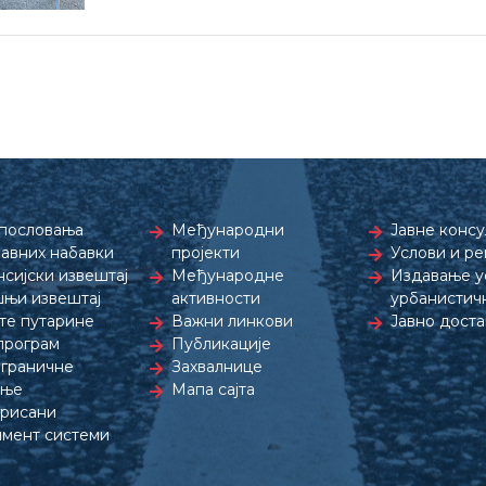
пословања
Међународни
Јавне консу
јавних набавки
пројекти
Услови и р
сијски извештај
Међународне
Издавање ус
њи извештај
активности
урбанистич
те путарине
Важни линкови
Јавно дост
програм
Публикације
граничне
Захвалнице
дње
Мапа сајта
рисани
мент системи