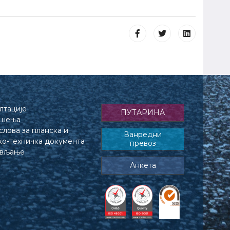
лтације
ПУТАРИНА
ешења
лова за планска и
Ванредни
ко-техничка документа
превоз
ављање
Анкета