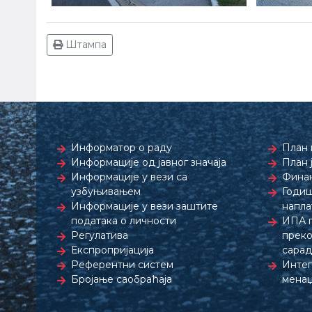
Штампа
Информатор о раду
План 
Информације од јавног значаја
План 
Информације у вези са
Финан
узбуњивањем
Годиш
Информације у вези заштите
напла
података о личности
ИПА 
Регулатива
преко
Експропријација
сара
Референтни систем
Интег
Бројање саобраћаја
менаџ