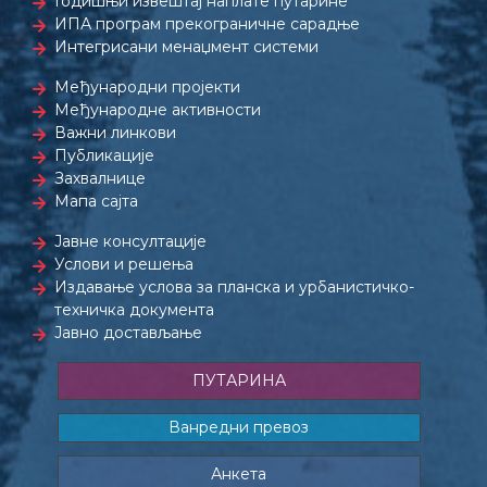
Годишњи извештај наплате путарине
ИПА програм прекограничне сарадње
Интегрисани менаџмент системи
Међународни пројекти
Међународне активности
Важни линкови
Публикације
Захвалнице
Мапа сајта
Јавне консултације
Услови и решења
Издавање услова за планска и урбанистичко-
техничка документа
Јавно достављање
ПУТАРИНА
Ванредни превоз
Анкета