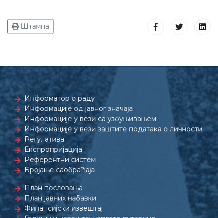
Штампа
Информатор о раду
Информације од јавног значаја
Информације у вези са узбуњивањем
Информације у вези заштите података о личности
Регулатива
Експропријација
Референтни систем
Бројање саобраћаја
План пословања
План јавних набавки
Финансијски извештај