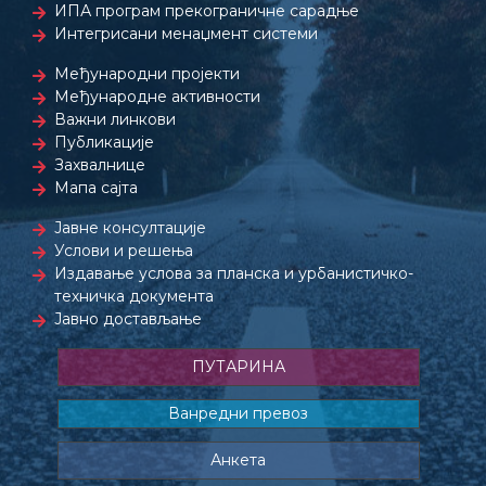
ИПА програм прекограничне сарадње
Интегрисани менаџмент системи
Међународни пројекти
Међународне активности
Важни линкови
Публикације
Захвалнице
Мапа сајта
Јавне консултације
Услови и решења
Издавање услова за планска и урбанистичко-
техничка документа
Јавно достављање
ПУТАРИНА
Ванредни превоз
Анкета