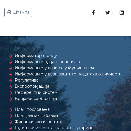
Штампа
Информатор о раду
Информације од јавног значаја
Информације у вези са узбуњивањем
Информације у вези заштите података о личности
Регулатива
Експропријација
Референтни систем
Бројање саобраћаја
План пословања
План јавних набавки
Финансијски извештај
Годишњи извештај наплате путарине