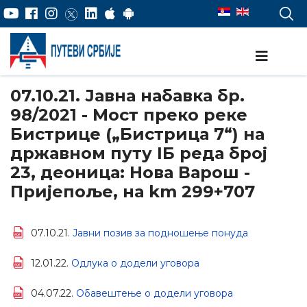
07.10.21. Јавна набавка бр.
98/2021 - Мост преко реке
Бистрице („Бистрица 7“) на
државном путу IБ реда број
23, деоница: Нова Варош -
Пријепоље, на km 299+707
07.10.21.
Јавни позив за подношење понуда
12.01.22.
Одлука о додели уговора
04.07.22.
Обавештење о додели уговора