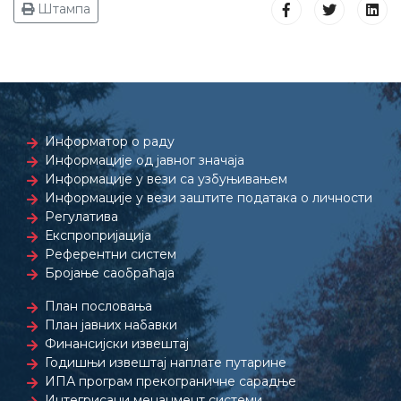
Штампа
Информатор о раду
Информације од јавног значаја
Информације у вези са узбуњивањем
Информације у вези заштите података о личности
Регулатива
Експропријација
Референтни систем
Бројање саобраћаја
План пословања
План јавних набавки
Финансијски извештај
Годишњи извештај наплате путарине
ИПА програм прекограничне сарадње
Интегрисани менаџмент системи