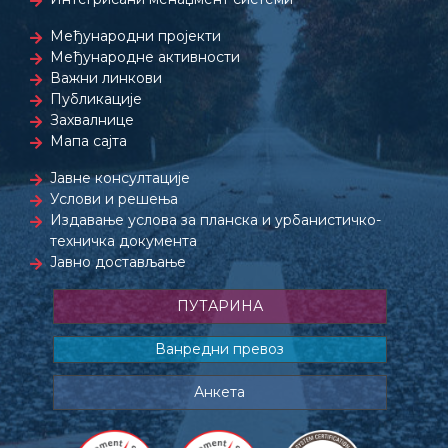
Међународни пројекти
Међународне активности
Важни линкови
Публикације
Захвалнице
Мапа сајта
Јавне консултације
Услови и решења
Издавање услова за планска и урбанистичко-
техничка документа
Јавно достављање
ПУТАРИНА
Ванредни превоз
Анкета