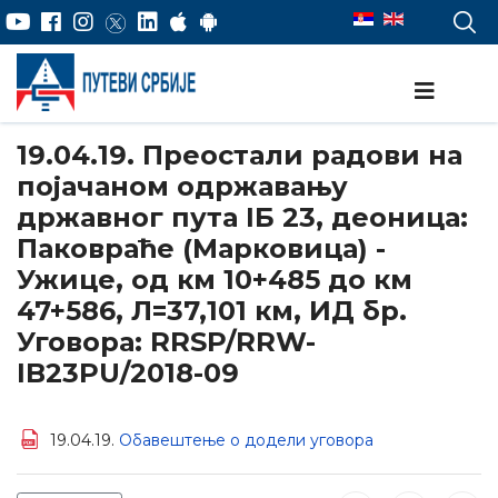
19.04.19. Преостали радови на
појачаном одржавању
државног пута IБ 23, деоница:
Паковраће (Марковица) -
Ужице, од км 10+485 до км
47+586, Л=37,101 км, ИД бр.
Уговора: RRSP/RRW-
IB23PU/2018-09
19.04.19.
Обавештење о додели уговора