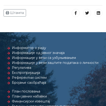
Штампа
Информатор о раду
Информације од јавног значаја
Информације у вези са узбуњивањем
Информације у вези заштите података о личности
Регулатива
Експропријација
Референтни систем
Бројање саобраћаја
План пословања
План јавних набавки
Финансијски извештај