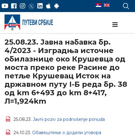
25.08.23. Јавна набавка бр.
4/2023 - Изградња источне
обилазнице око Крушевца од
моста преко реке Расине до
петље Крушевац Исток на
држaвном путу I-Б реда бр. 38
од km 6+493 до km 8+417,
Л=1,924km
25.08.23.
Javni poziv za podnošenje ponuda
24.10.23.
Обавештење о додели уговора