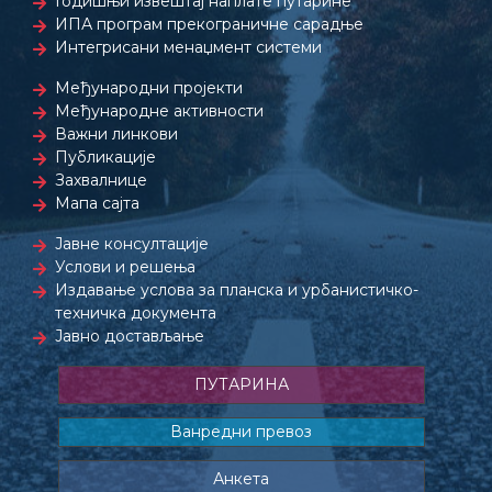
Годишњи извештај наплате путарине
ИПА програм прекограничне сарадње
Интегрисани менаџмент системи
Међународни пројекти
Међународне активности
Важни линкови
Публикације
Захвалнице
Мапа сајта
Јавне консултације
Услови и решења
Издавање услова за планска и урбанистичко-
техничка документа
Јавно достављање
ПУТАРИНА
Ванредни превоз
Анкета