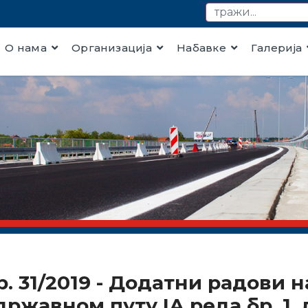
О нама
Организација
Набавке
Галерија
бр. 31/2019 - Додатни радови
ржавном путу IА реда бр. 1, 