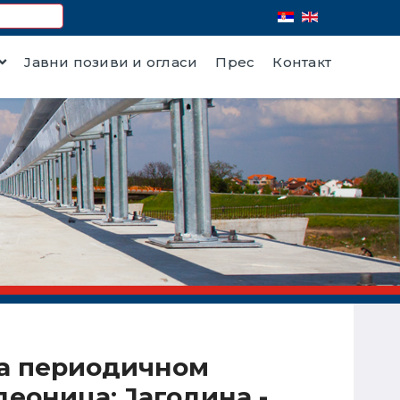
Јавни позиви и огласи
Прес
Контакт
 на периодичном
деоница: Јагодина -