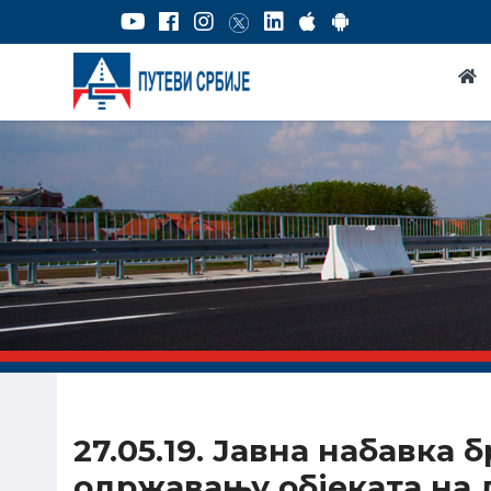
27.05.19. Јавна набавка 
одржавању објеката на д