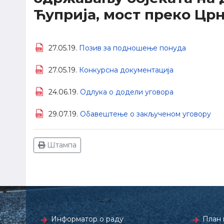
Ћуприја, мост преко Црн
27.05.19.
Позив за подношење понуда
27.05.19.
Конкурсна документација
24.06.19.
Одлука о додели уговора
29.07.19.
Обавештење о закљученом уговору
Штампа
Информатор о раду
План 