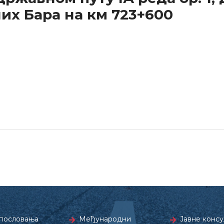
их Бара на км 723+600
пословања
Међународни
Јавне консу