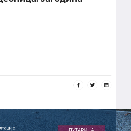
лтације
ПУТАРИНА