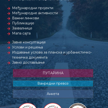
Међународни пројекти
Међународне активности
Важни линкови
Публикације
Захвалнице
Мапа сајта
Јавне консултације
Услови и решења
Издавање услова за планска и урбанистичко-
техничка документа
Јавно достављање
ПУТАРИНА
Ванредни превоз
Анкета