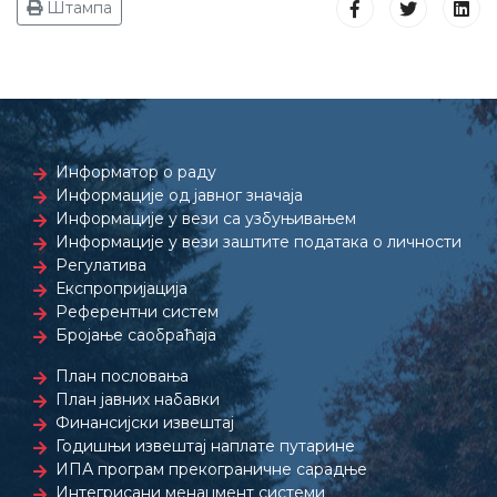
Штампа
Информатор о раду
Информације од јавног значаја
Информације у вези са узбуњивањем
Информације у вези заштите података о личности
Регулатива
Експропријација
Референтни систем
Бројање саобраћаја
План пословања
План јавних набавки
Финансијски извештај
Годишњи извештај наплате путарине
ИПА програм прекограничне сарадње
Интегрисани менаџмент системи