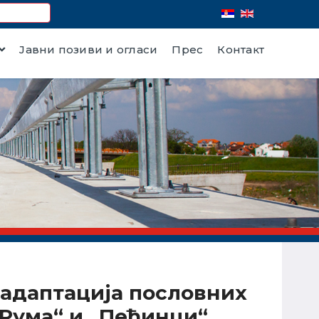
Јавни позиви и огласи
Прес
Контакт
 и адаптација пословних
„Рума“ и „Пећинци“