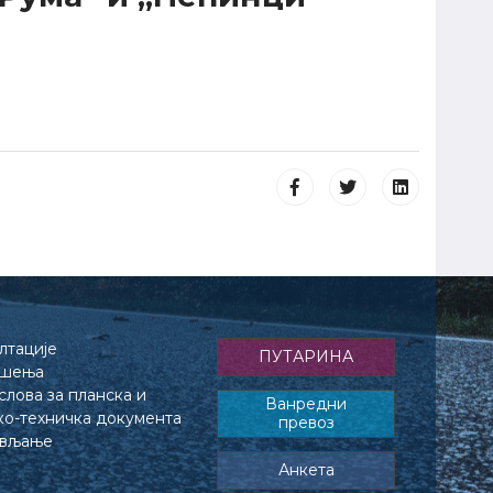
лтације
ПУТАРИНА
ешења
лова за планска и
Ванредни
ко-техничка документа
превоз
ављање
Анкета