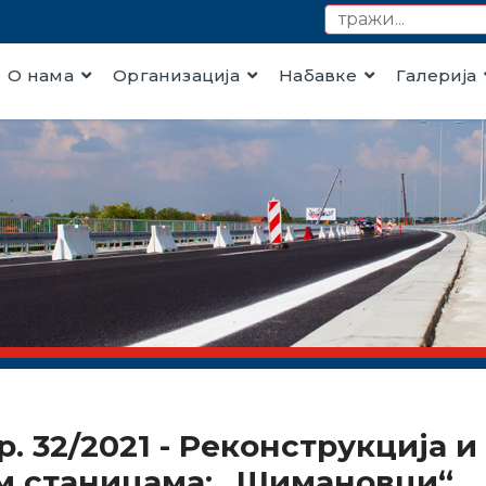
О нама
Организација
Набавке
Галерија
бр. 32/2021 - Реконструкција
м станицама: „Шимановци“, 