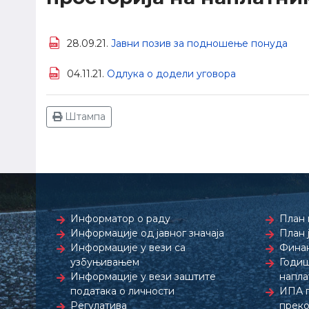
28.09.21.
Јавни позив за подношење понуда
04.11.21.
Одлука о додели уговора
Штампа
Информатор о раду
План 
Информације од јавног значаја
План 
Информације у вези са
Финан
узбуњивањем
Годиш
Информације у вези заштите
напла
података о личности
ИПА 
Регулатива
преко