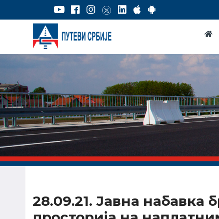
28.09.21. Јавна набавка 
просторија на наплатни