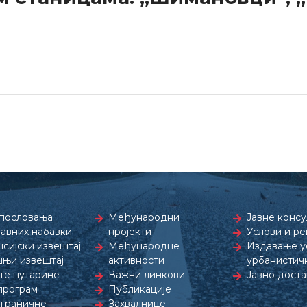
пословања
Међународни
Јавне консу
јавних набавки
пројекти
Услови и р
сијски извештај
Међународне
Издавање ус
њи извештај
активности
урбанистич
те путарине
Важни линкови
Јавно дост
програм
Публикације
граничне
Захвалнице