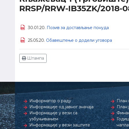
RRSP/RRW-IB35ZK/2018-0
30.01.20.
Позив за достављање понуда
25.05.20.
Обавештење о додели уговора
Штампа
Информатор о раду
План 
Информације од јавног значаја
План 
Информације у вези са
Финан
узбуњивањем
Годиш
Информације у вези заштите
напла