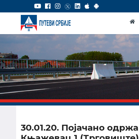
30.01.20. Појачано одржа
Књажевац 1 (Трговиште), 