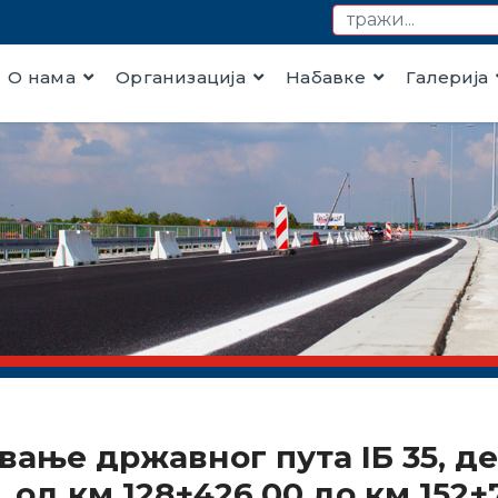
О нама
Организација
Набавке
Галерија
вање државног пута IБ 35, де
од км 128+426.00 до км 152+7