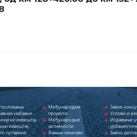
8
пословања
Међународни
Јавне консу
јавних набавки
пројекти
Услови и р
сијски извештај
Међународне
Издавање ус
њи извештај
активности
урбанистич
те путарине
Важни линкови
Јавно дост