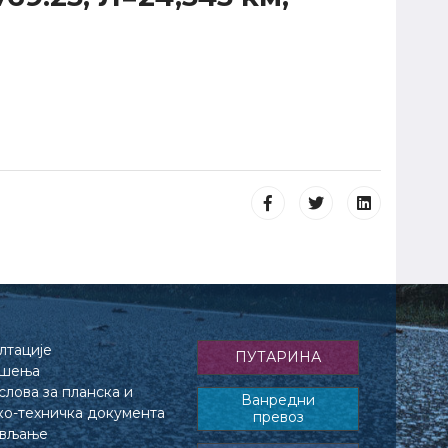
лтације
ПУТАРИНА
ешења
лова за планска и
Ванредни
ко-техничка документа
превоз
ављање