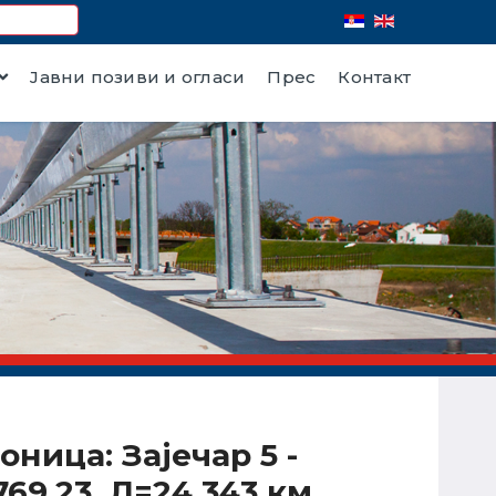
Јавни позиви и огласи
Прес
Контакт
оница: Зајечар 5 -
69.23, Л=24,343 км,