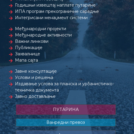
Годишњи извештај наплате путарине
ИПА програм прекограничне сарадње
Интегрисани менаџмент системи
Међународни пројекти
Међународне активности
Важни линкови
Публикације
Захвалнице
Мапа сајта
Јавне консултације
Услови и решења
Издавање услова за планска и урбанистичко-
техничка документа
Јавно достављање
ПУТАРИНА
Ванредни превоз