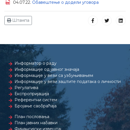
04.07.22.
Обавештење о додели уговора
Штампа
Информатор о раду
Информације од јавног значаја
Информације у вези са узбуњивањем
Информације у вези заштите података о личности
Регулатива
Експропријација
Референтни систем
Бројање саобраћаја
План пословања
План јавних набавки
Финансијски извештај