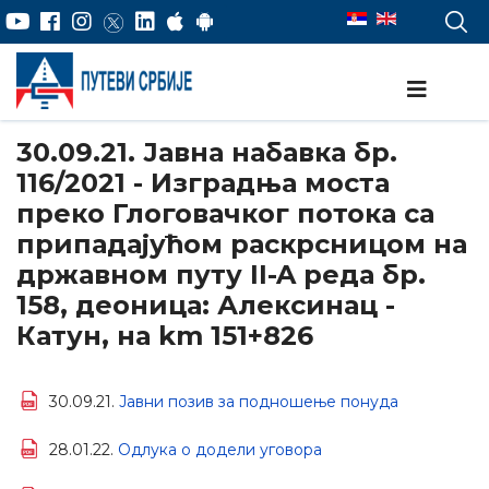
30.09.21. Јавна набавка бр.
116/2021 - Изградња моста
преко Глоговачког потока са
припадајућом раскрсницом на
државном путу II-A реда бр.
158, деоница: Алексинац -
Катун, на km 151+826
30.09.21.
Јавни позив за подношење понуда
28.01.22.
Одлука о додели уговора