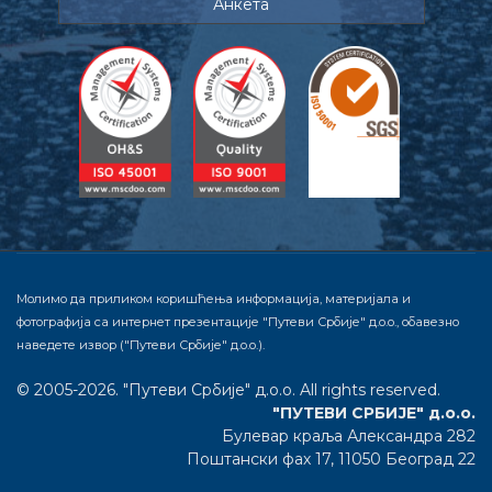
Анкета
Молимо да приликом коришћења информација, материјала и
фотографија са интернет презентације "Путеви Србије" д.о.о., обавезно
наведете извор ("Путеви Србије" д.о.о.).
© 2005-2026. "Путеви Србије" д.о.о. All rights reserved.
"ПУТЕВИ СРБИЈЕ" д.о.о.
Булевар краља Александра 282
Поштански фах 17, 11050 Београд 22