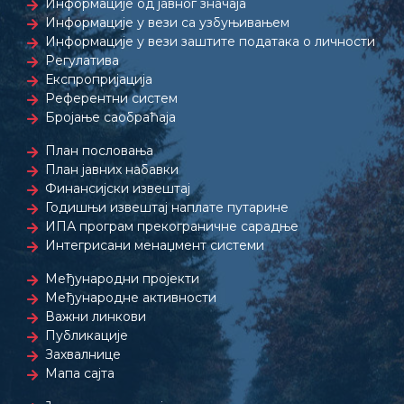
Информације од јавног значаја
Информације у вези са узбуњивањем
Информације у вези заштите података о личности
Регулатива
Експропријација
Референтни систем
Бројање саобраћаја
План пословања
План јавних набавки
Финансијски извештај
Годишњи извештај наплате путарине
ИПА програм прекограничне сарадње
Интегрисани менаџмент системи
Међународни пројекти
Међународне активности
Важни линкови
Публикације
Захвалнице
Мапа сајта