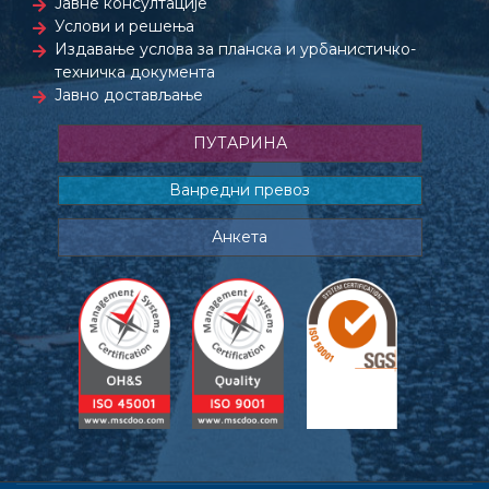
Јавне консултације
Услови и решења
Издавање услова за планска и урбанистичко-
техничка документа
Јавно достављање
ПУТАРИНА
Ванредни превоз
Анкета