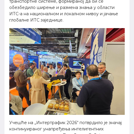
транспортне системе, формираној да би се
обезбедило ширење и размена знања у области
ИТС-а на националном и локалном нивоу и јачање
глобалне ИТС заједнице.
Учешће на „Интертрафик 2026“ потврдило је значај
континуираног унапређења интелигентних