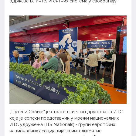
одржавања интелигентних система у саобраћају.
„Путеви Србије“ је стратешки члан друштва за ИТС
које је српски представник у мрежи националних
ИТС удружења (ITS Nationals) - групи европских
националних асоцијација за интелигентне