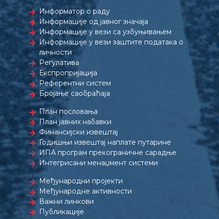
Информатор о раду
Информације од јавног значаја
Информације у вези са узбуњивањем
Информације у вези заштите података о
личности
Регулатива
Експропријација
Референтни систем
Бројање саобраћаја
План пословања
План јавних набавки
Финансијски извештај
Годишњи извештај наплате путарине
ИПА програм прекограничне сарадње
Интегрисани менаџмент системи
Међународни пројекти
Међународне активности
Важни линкови
Публикације