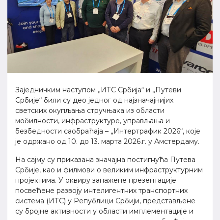
Заједничким наступом „ИТС Србија“ и „Путеви
Србије“ били су део једног од најзначајнијих
светских окупљања стручњака из области
мобилности, инфраструктуре, управљања и
безбедности саобраћаја – „Интертрафик 2026“, које
је одржано од 10. до 13. марта 2026.г. у Амстердаму.
На сајму су приказана значајна постигнућа Путева
Србије, као и филмови о великим инфраструктурним
пројектима. У оквиру запажене презентације
посвећене развоју интелигентних транспортних
система (ИТС) у Републици Србији, прeдстављене
су бројне активности у области имплементације и