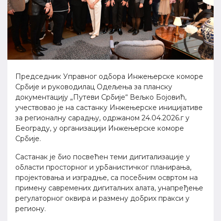
Председник Управног одбора Инжењерске коморе
Србије и руководилац Одељења за планску
документацију „Путеви Србије“ Вељко Бојовић,
учествовао је на састанку Инжењерске иницијативе
за регионалну сарадњу, одржаном 24.04.2026.г у
Београду, у организацији Инжењерске коморе
Србије.
Састанак је био посвећен теми дигитализације у
области просторног и урбанистичког планирања,
пројектовања и изградње, са посебним освртом на
примену савремених дигиталних алата, унапређење
регулаторног оквира и размену добрих пракси у
региону.