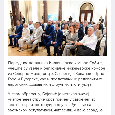
Поред представника Инжењерске коморе Србије,
учешће су узеле и регионалне инжењерске коморе
из Северне Македоније, Словеније, Хрватске, Црне
Горе и Бугарске, као и представници релевантних
европских, државних и стручних институција.
У свом обраћању, Бојовић је истакао значај
унапређења струке кроз примену савремених
технологија и континуирано усклађивање са
законском регулативом, нагласивши да је сарадња