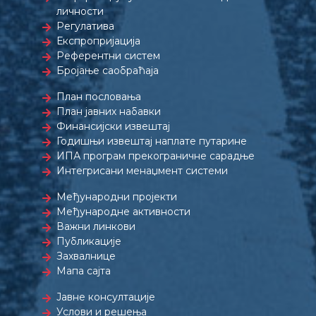
личности
Регулатива
Експропријација
Референтни систем
Бројање саобраћаја
План пословања
План јавних набавки
Финансијски извештај
Годишњи извештај наплате путарине
ИПА програм прекограничне сарадње
Интегрисани менаџмент системи
Међународни пројекти
Међународне активности
Важни линкови
Публикације
Захвалнице
Мапа сајта
Јавне консултације
Услови и решења