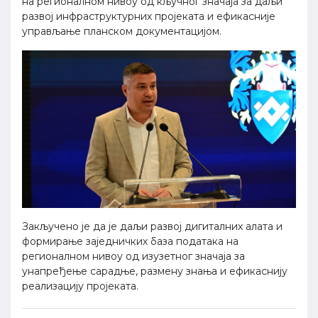
на регионалном нивоу од кључног значаја за даљи
развој инфраструктурних пројеката и ефикасније
управљање планском документацијом.
Закључено је да је даљи развој дигиталних алата и
формирање заједничких база података на
регионалном нивоу од изузетног значаја за
унапређење сарадње, размену знања и ефикаснију
реализацију пројеката.