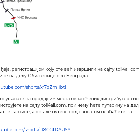
ђаја, регистрацијом коју сте већ извршили на сајту toll4all.com
рине на делу Обилазнице око Београда.
outube.com/shorts/xr7dZm_ibtI
допуњавате на продајним места овлашћених дистрибутера ил
иструјете на сајту toll4all.com, при чему ћете путарину на дел
тне картице, а остале путеве под наплатом плаћаћете на
outube.com/shorts/D8CGtDAzlSY