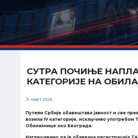
СУТРА ПОЧИЊЕ НАПЛАТ
КАТЕГОРИЈЕ НА ОБИЛ
31. март 2026.
Путеви Србије обавештава јавност и све прев
возила IV категорије, искључиво употребом Т
Обилазнице око Београда.
Наглашавамо да је обавезна регистрација ТАГ