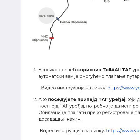
Уколико сте већ
корисник Toll4All ТАГ
уре
аутоматски вам је омогућено плаћање пута
Видео инструкцијa на линку:
https://www.y
Ако
поседујете припејд ТАГ уређај
који 
постпејд ТАГ уређај, потребно је да исти рег
Обилазнице плаћати преко регистроване пла
досадашњи начин.
Видео инструкцијa на линку:
https://www.y