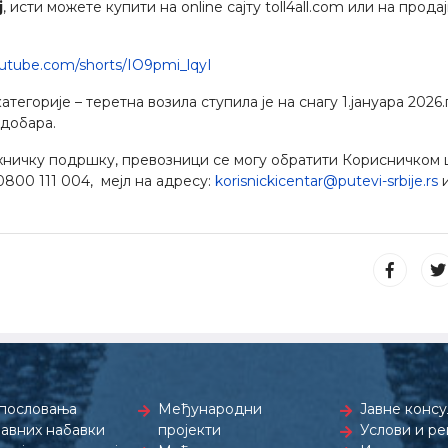
ј
, исти можете купити на online сајту toll4all.com или на прода
utube.com/shorts/IO9pmi_lqyI
тегорије – теретна возила ступила је на снагу 1.јануара 2026.г
 добара.
ехничку подршку, превозници се могу обратити Корисничком 
0800 111 004, мејл на адресу:
korisnickicentar@putevi-srbije.rs
и
пословања
Међународни
Јавне консу
јавних набавки
пројекти
Услови и р