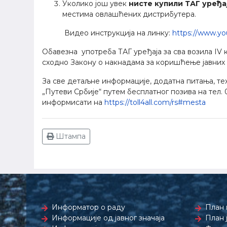
Уколико још увек
нисте купили ТАГ уређа
местима овлашћених дистрибутера.
Видео инструкцијa на линку:
https://www.yo
Обавезна употреба ТАГ уређаја за сва возила IV ка
сходно Закону о накнадама за коришћење јавних
За све детаљне информације, додатна питања, т
„Путеви Србије“ путем бесплатног позива на тел. 
информисати на
https://toll4all.com/rs#mesta
Штампа
Информатор о раду
План 
Информације од јавног значаја
План 