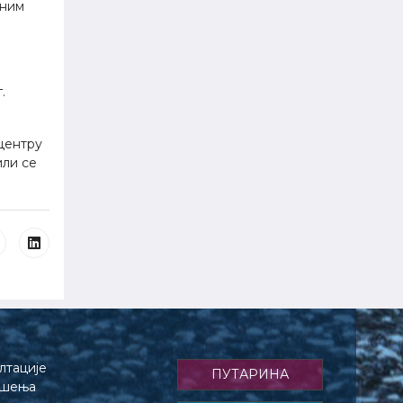
јним
.
центру
ли се
лтације
ПУТАРИНА
ешења