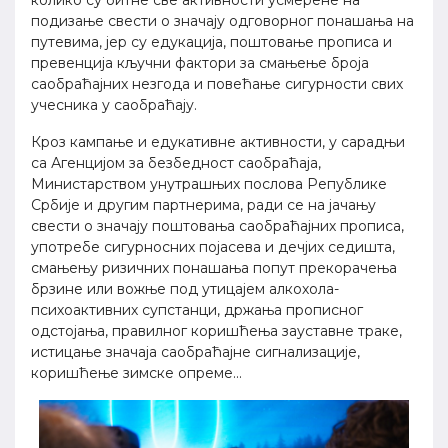
колико су битне све активности усмерене на
подизање свести о значају одговорног понашања на
путевима, јер су едукација, поштовање прописа и
превенција кључни фактори за смањење броја
саобраћајних незгода и повећање сигурности свих
учесника у саобраћају.
Кроз кампање и едукативне активности, у сарадњи
са Агенцијом за безбедност саобраћаја,
Министарством унутрашњих послова Републике
Србије и другим партнерима, ради се на јачању
свести о значају поштовања саобраћајних прописа,
употребе сигурносних појасева и дечјих седишта,
смањењу ризичних понашања попут прекорачења
брзине или вожње под утицајем алкохола-
психоактивних супстанци, држања прописног
одстојања, правилног коришћења зауставне траке,
истицање значаја саобраћајне сигнализације,
коришћење зимске опреме...