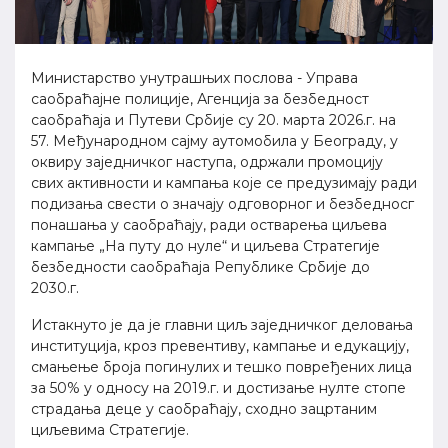
Министарство унутрашњих послова - Управa
саобраћајне полиције, Агенцијa за безбедност
саобраћаја и Путеви Србије су 20. марта 2026.г. на
57. Међународном сајму аутомобила у Београду, у
оквиру заједничког наступа, одржали промоцију
свих активности и кампања које се предузимају ради
подизања свести о значају одговорног и безбедносг
понашања у саобраћају, ради остварења циљева
кампање „На путу до нуле“ и циљева Стратегије
безбедности саобраћаја Републике Србије до
2030.г.
Истакнуто је да је главни циљ заједничког деловања
институција, кроз превентиву, кампање и едукацију,
смањење броја погинулих и тешко повређених лица
за 50% у односу на 2019.г. и достизање нулте стопе
страдања деце у саобраћају, сходно зацртаним
циљевима Стратегије.