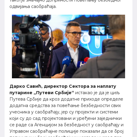
одвијања саобраћаја.
Дарко Савић, директор Сектора за наплату
путарине „Путеви Србије“
истакао је да je циљ
Путева Србије да кроз додатне приходе определе
додатна средства за повећање безбедности свих
учесника у саобраћају, јер су пројекти и системи
који су до сад пројектовани и уређени заједнички
се раде са Агенцијом за безбедност у саобраћају и
Управом саобраћајне полиције показали да се број