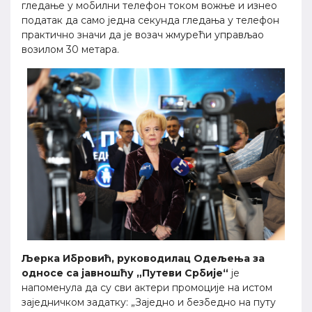
гледање у мобилни телефон током вожње и изнео
податак да само једна секунда гледања у телефон
практично значи да је возач жмурећи управљао
возилом 30 метара.
Љерка Ибровић, руководилац Одељења за
односе са јавношћу „Путеви Србије“
је
напоменула да су сви актери промоције на истом
заједничком задатку: „Заједно и безбедно на путу