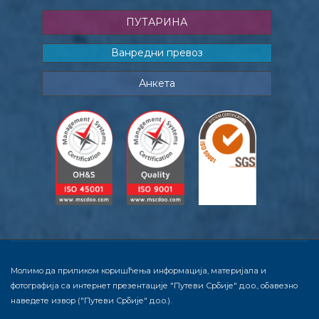
ПУТАРИНА
Ванредни превоз
Анкета
Молимо да приликом коришћења информација, материјала и
фотографија са интернет презентације "Путеви Србије" д.о.о., обавезно
наведете извор ("Путеви Србије" д.о.о.).