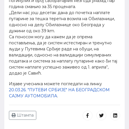
погинулих и број саобраћајних незгода уназад пар
година смањио за 35 процената.
„Дели нас још десетак дана до почетка наплате
путарине за тешка теретна возила на Обилазници,
односно на делу Обилазнице око Београда у
дужини од око 39 km.
Са поносом могу да кажем да је опрема
постављења, да је систем истестиран и тренутно
људи у Путевима Србије раде на обуци, на
валидацији, односно на валидацији симулираних
података и система за наплату путарине како би тај
систем наплате успешно заживео од 1. априла“,
додао је Савић.
Изјаве учесника можете погледати на линку
20.03.26. "ПУТЕВИ СРБИЈЕ" НА БЕОГРАДСКОМ
САЈМУ АУТОМОБИЛА
.
Штампа