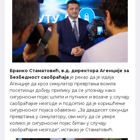
Бранко Стаматовић, в.д. директора Агенције за
безбедност саобраћаја
је рекао да је идеја
Агенције да кроз симулатор превртања возила
посетиоци добију прилику да се упознају како
сигурносни појас штити и путнике и возаче у случају
саобраћајне незгоде и подсетио да је коришћење
сигурносног појаса обавезно. „За двадесет секунди
превртања у симулатору, сви могу да се увере
колико је сигурносни појас битан у случају
саобраћајне незгоде“, истакао је Стаматовић.