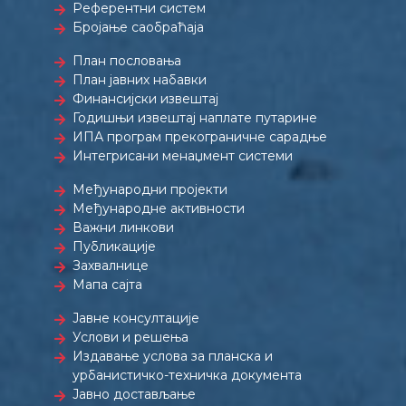
Референтни систем
Бројање саобраћаја
План пословања
План јавних набавки
Финансијски извештај
Годишњи извештај наплате путарине
ИПА програм прекограничне сарадње
Интегрисани менаџмент системи
Међународни пројекти
Међународне активности
Важни линкови
Публикације
Захвалнице
Мапа сајта
Јавне консултације
Услови и решења
Издавање услова за планска и
урбанистичко-техничка документа
Јавно достављање