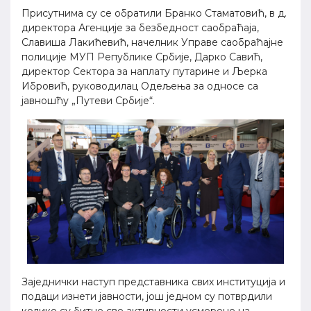
Присутнима су се обратили Бранко Стаматовић, в д.
директора Агенције за безбедност саобраћаја,
Славиша Лакићевић, начелник Управе саобраћајне
полиције МУП Републике Србије, Дарко Савић,
директор Сектора за наплату путарине и Љерка
Ибровић, руководилац Одељења за односе са
јавношћу „Путеви Србије“.
Заједнички наступ представника свих институција и
подаци изнети јавности, још једном су потврдили