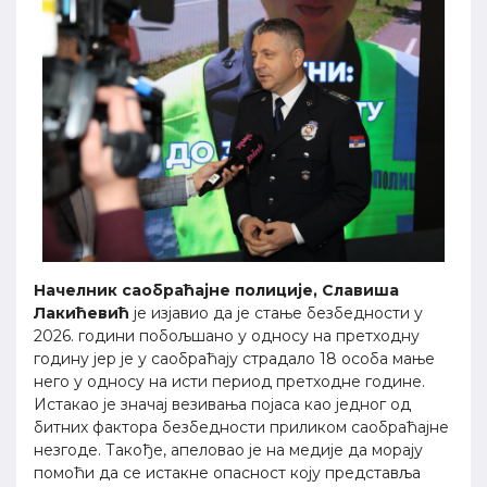
Начелник саобраћајне полиције, Славиша
Лакићевић
је изјавио да је стање безбедности у
2026. години побољшано у односу на претходну
годину јер је у саобраћају страдало 18 особа мање
него у односу на исти период претходне године.
Истакао је значај везивања појаса као једног од
битних фактора безбедности приликом саобраћајне
незгоде. Такође, апеловао је на медије да морају
помоћи да се истакне опасност коју представља