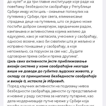
до нуле!“ и да три главне институције које раде на
повећању безбедности саобраћаја у Републици
Србији имају исти циљ - смањење погинулих на
путевима у Србији, пре свега, елиминисање
страдања деце на путевима, што се једино може
постићи добром синергијом, заједничким радом,
кампањама и активностима којима желимо да
едукујемо, како је нагласила, учеснике у саобраћају,
односно возаче, како би схватили шта је жељено и
исправно понашање у саобраћају, а које
непожељно, са поруком за све нас: „Будите
одговорни према себи и према другима“.
Циљ свих активности јесте приближавање
визији система у коме саобраћајне незгоде
више не доводе до губитка људских живота, у
складу са принципима безбедности саобраћаја
и визије 0, истакла је Ибровић.
Поред кључних активности на подизању нивоа
безбедности саобраћаја, јавности су представљене
и новине у раду система за наплату путарине, као
дела модернизације путне мреже у Србији која
такође значајно доприности повећању безбедног