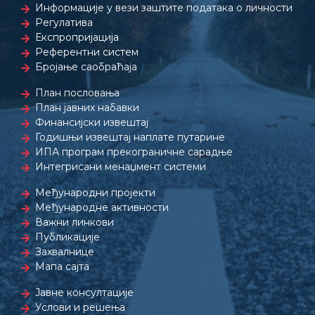
Информације у вези заштите података о личности
Регулатива
Експропријација
Референтни систем
Бројање саобраћаја
План пословања
План јавних набавки
Финансијски извештај
Годишњи извештај наплате путарине
ИПА програм прекограничне сарадње
Интегрисани менаџмент системи
Међународни пројекти
Међународне активности
Важни линкови
Публикације
Захвалнице
Мапа сајта
Јавне консултације
Услови и решења