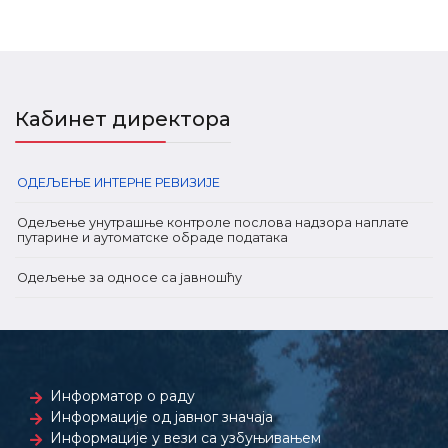
Кабинет директора
ОДЕЉЕЊЕ ИНТЕРНЕ РЕВИЗИЈЕ
Одељење унутрашње контроле послова надзора наплате
путарине и аутоматске обраде података
Одељење за односе са јавношћу
Информатор о раду
Информације од јавног значаја
Информације у вези са узбуњивањем