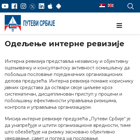
Одељење интерне ревизије
Интерна ревизија представља независну и објективну
оцењивачку и консултантску активност осмишљену да
побољша пословање појединачних организационих
делова предузећа. Интерна ревизија помаже кориснику
јавних средстава да оствари своје циљеве кроз
систематичан, дисциплинован приступ у процени и
побољшању ефективности управљања ризицима,
контрола и управљања организацијом.
Мисија интерне ревизије предузећа „Путеви Србије“ је
да унапређује и штити организационе вредности, тиме
што обезбеђује на ризику засновано објективно
уверавање, савет и поглед на пословање.