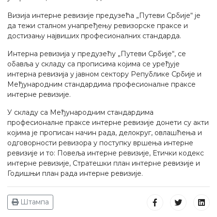
Визија интерне ревизије предузећа „Путеви Србије“ је
да тежи сталном унапређењу ревизорске праксе и
достизању највиших професионалних стандарда.
Интерна ревизија у предузећу „Путеви Србије“, се
обавља у складу са прописима којима се уређује
интерна ревизија у јавном сектору Републике Србије и
Међународним стандардима професионалне праксе
интерне ревизије.
У складу са Међународним стандардима
професионалне праксе интерне ревизије донети су акти
којима је прописан начин рада, делокруг, овлашћења и
одговорности ревизора у поступку вршења интерне
ревизије и то: Повеља интерне ревизије, Етички кодекс
интерне ревизије, Стратешки план интерне ревизије и
Годишњи план рада интерне ревизије.
Штампа