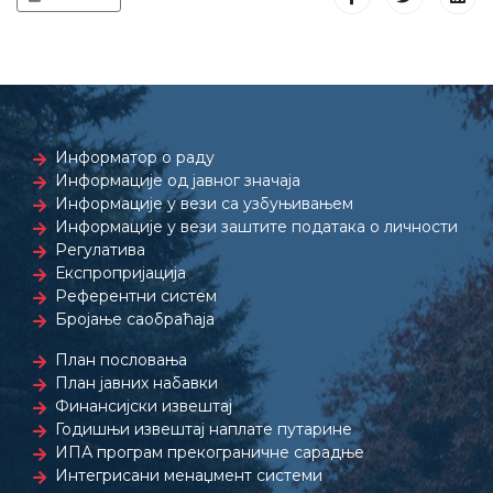
Информатор о раду
Информације од јавног значаја
Информације у вези са узбуњивањем
Информације у вези заштите података о личности
Регулатива
Експропријација
Референтни систем
Бројање саобраћаја
План пословања
План јавних набавки
Финансијски извештај
Годишњи извештај наплате путарине
ИПА програм прекограничне сарадње
Интегрисани менаџмент системи