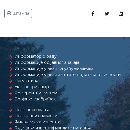
Штампа
Информатор о раду
Информације од јавног значаја
Информације у вези са узбуњивањем
Информације у вези заштите података о личности
Регулатива
Експропријација
Референтни систем
Бројање саобраћаја
План пословања
План јавних набавки
Финансијски извештај
Годишњи извештај наплате путарине