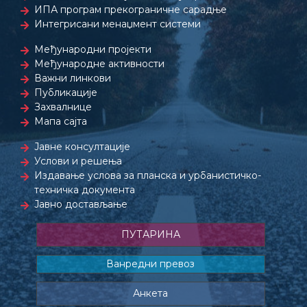
ИПА програм прекограничне сарадње
Интегрисани менаџмент системи
Међународни пројекти
Међународне активности
Важни линкови
Публикације
Захвалнице
Мапа сајта
Јавне консултације
Услови и решења
Издавање услова за планска и урбанистичко-
техничка документа
Јавно достављање
ПУТАРИНА
Ванредни превоз
Анкета