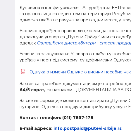
Куповина и конфигурисање ТАГ уређаја за ЕНП-еле
за правна лица са седиштем на територији Републи
односно плаћање рачуна за претходни месец у тек
Уколико одређено правно лице жели да постане кор
да закључи уговор са „Путеви Србије“ или са одре
одељак
Овлашћени дистрибутери - списак продај
Услови за закључивање Уговора о плаћању посебне 
уређаја у постпејд систему су дефинисани Одлуком
Одлука о измени Одлуке о висини посебне накна
Захтев са пратећом документацијом је потребно до
64/5 спрат,
са назнаком - ДОКУМЕНТАЦИЈА ЗА P
За све информације можете контактирати „Путеви С
путарине, Одсек за продају и дистрибуцију услуге 
Контакт телефон: (011) 7857-178
E-mail адресa:
info.postpaid@putevi-srbije.rs