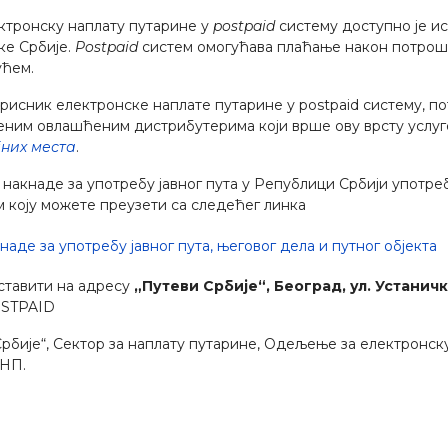
ктронску наплату путарине у
postpaid
систему доступно је и
ке Србије.
Postpaid
систем омогућава плаћање након потрош
ућем.
исник електронске наплате путарине у postpaid систему, по
ђеним овлашћеним дистрибутерима који врше ову врсту услуг
них места
.
накнаде за употребу јавног пута у Републици Србији употре
 коју можете преузети са следећег линка
де за употребу јавног пута, његовог дела и путног објекта
ставити на адресу
„Путеви Србије“, Београд, ул. Устаничк
OSTPAID
рбије“, Сектор за наплату путарине, Одељење за електронск
ЕНП.