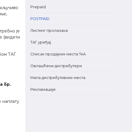
Prepaid
скључиво
ње,
POSTPAID
требно је
Листинг пролазака
е (видети
ТАГ уређај
бом ТАГ
Списак продајних места T4A
Овлашћени дистрибутери
Мапа дистрибутивних места
а бр.
Рекламације
у наплату