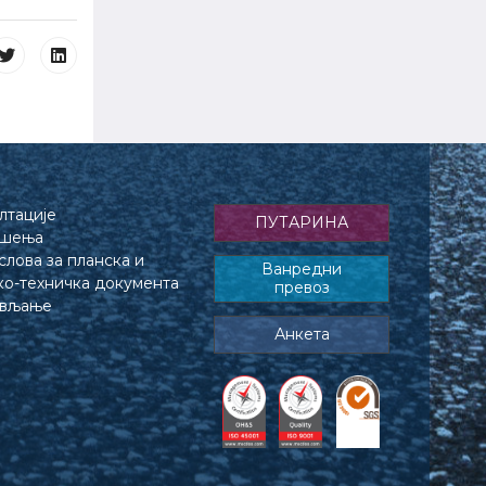
лтације
ПУТАРИНА
ешења
лова за планска и
Ванредни
ко-техничка документа
превоз
ављање
Анкета