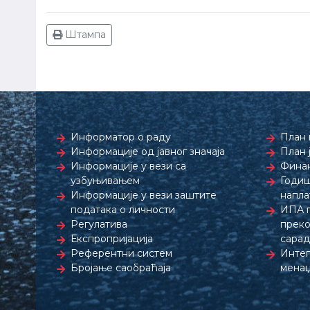
Штампа
Информатор о раду
План 
Информације од јавног значаја
План 
Информације у вези са
Финан
узбуњивањем
Годиш
Информације у вези заштите
напла
података о личности
ИПА 
Регулатива
преко
Експропријација
сара
Референтни систем
Интег
Бројање саобраћаја
менаџ