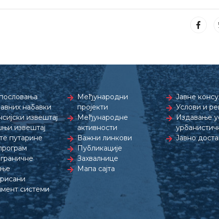
пословања
Међународни
Јавне консу
јавних набавки
пројекти
Услови и р
сијски извештај
Међународне
Издавање ус
њи извештај
активности
урбанистич
те путарине
Важни линкови
Јавно дост
програм
Публикације
граничне
Захвалнице
дње
Мапа сајта
рисани
мент системи