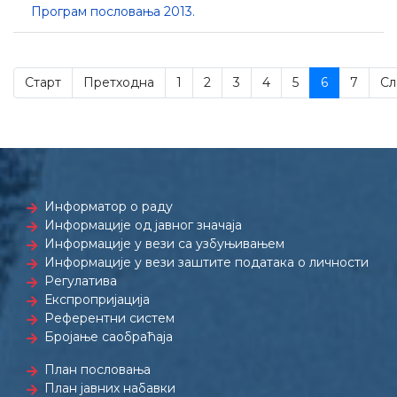
Програм пословања 2013.
Старт
Претходна
1
2
3
4
5
6
7
Сл
Информатор о раду
Информације од јавног значаја
Информације у вези са узбуњивањем
Информације у вези заштите података о личности
Регулатива
Експропријација
Референтни систем
Бројање саобраћаја
План пословања
План јавних набавки