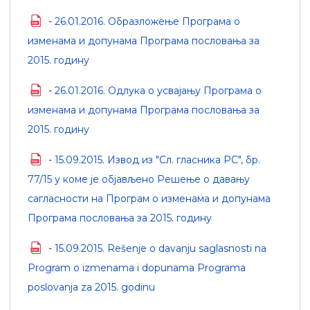
-
26.01.2016. Образложење Програма о
изменама и допунама Програма пословања за
2015. годину
-
26.01.2016. Одлука о усвајању Програма о
изменама и допунама Програма пословања за
2015. годину
-
15.09.2015. Извод из "Сл. гласника РС", бр.
77/15 у коме је објављено Решење о давању
сагласности на Програм о изменама и допунама
Програма пословања за 2015. годину
-
15.09.2015. Rešenje o davanju saglasnosti na
Program o izmenama i dopunama Programa
poslovanja za 2015. godinu