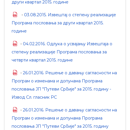
други квартал 2015. године
-
03.08.2015. Извештај о степену реализације
Програма пословања за други квартал 2015.
године
-
04.02.2016. Одлука о усвајању Извештаја о
степену реализације Програма пословања за
четврти квартал 2015. године
-
26.01.2016. Решење о давању сагласности на
Програм о изменама и допунама Програма
пословања ЈП "Путеви Србије" за 2015. годину -
Извод Сл. гласник РС
-
26.01.2016. Решење о давању сагласности на
Програм о изменама и допунама Програма
пословања ЈП "Путеви Србије" за 2015. годину