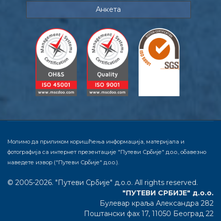
Анкета
Молимо да приликом коришћења информација, материјала и
фотографија са интернет презентације "Путеви Србије" д.о.о., обавезно
наведете извор ("Путеви Србије" д.о.о.).
© 2005-2026. "Путеви Србије" д.о.о. All rights reserved.
"ПУТЕВИ СРБИЈЕ" д.о.о.
Булевар краља Александра 282
Поштански фах 17, 11050 Београд 22