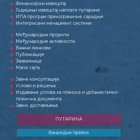
Финансијски извештај
Годишњи извештај наплате путарине
ИПА програм прекограничне сарадње
Интегрисани менаџмент системи
Међународни пројекти
Међународне активности
Важни линкови
Публикације
Захвалнице
Мапа сајта
Јавне консултације
Услови и решења
Издавање услова за планска и урбанистичко-
техничка документа
Јавно достављање
ПУТАРИНА
Ванредни превоз