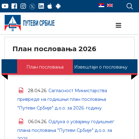
План пословања 2026
План пословања
Извештаји о пословању
28.04.26.
Сагласност Министарства
привреде на годишњи план пословања
"Путеви Србије" д.о.о. за 2026. годину
06.04.26.
Одлука о усвајању годишњег
плана пословања "Путеви Србије" д.о.о. за