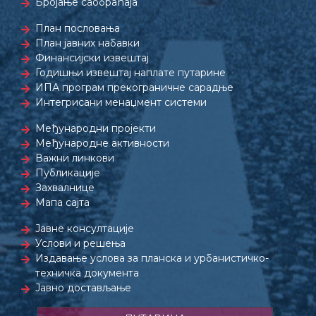
Бројање саобраћаја
План пословања
План јавних набавки
Финансијски извештај
Годишњи извештај наплате путарине
ИПА програм прекограничне сарадње
Интегрисани менаџмент системи
Међународни пројекти
Међународне активности
Важни линкови
Публикације
Захвалнице
Мапа сајта
Јавне консултације
Услови и решења
Издавање услова за планска и урбанистичко-
техничка документа
Јавно достављање