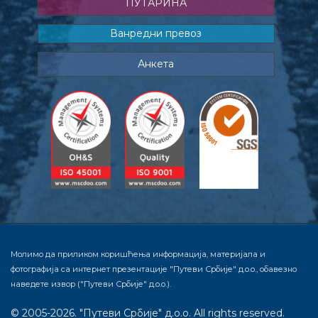
ПУТАРИНА
Ванредни превоз
Анкета
Молимо да приликом коришћења информација, материјала и
фотографија са интернет презентације "Путеви Србије" д.о.о., обавезно
наведете извор ("Путеви Србије" д.о.о.).
© 2005-2026. "Путеви Србије" д.о.о. All rights reserved.