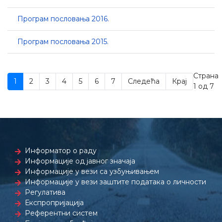
Програм пословања 2016.
Програм пословања 2015.
Страна
1
2
3
4
5
6
7
Следећа
Крај
1 од 7
Информатор о раду
Информације од јавног значаја
Информације у вези са узбуњивањем
Информације у вези заштите података о личности
Регулатива
Експропријација
Референтни систем