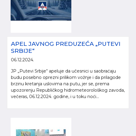
APEL JAVNOG PREDUZEĆA „PUTEVI
SRBIJE“
06.12.2024.
JP „Putevi Srbije“ apeluje da učesnici u saobraćaju
budu posebno oprezni prilikom vožnje i da prilagode
brzinu kretanja uslovima na putu, jer se, prema
upozorenju Republičkog hidrometeorološkog zavoda,
večeras, 06.12.2024. godine, i u toku noći...