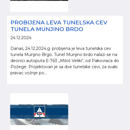
PROBIJENA LEVA TUNELSKA CEV
TUNELA MUNJINO BRDO
24.12.2024.
Danas, 24.12.2024.g. probijena je leva tunelska cev
tunela Munjino Brgo. Tunel Munjino brdo nalazi se na
deonici autoputa Е-763 „Miloš Veliki“, od Pakovraća do
Požege. Projektovan je sa dve tunelske cevi, za svaki
pravac vožnje po...