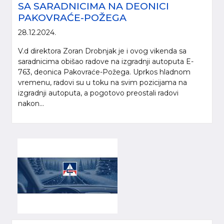
SA SARADNICIMA NA DEONICI
PAKOVRAĆE-POŽEGA
28.12.2024.
V.d direktora Zoran Drobnjak je i ovog vikenda sa
saradnicima obišao radove na izgradnji autoputa E-
763, deonica Pakovraće-Požega. Uprkos hladnom
vremenu, radovi su u toku na svim pozicijama na
izgradnji autoputa, a pogotovo preostali radovi
nakon...