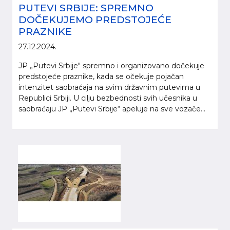
PUTEVI SRBIJE: SPREMNO
DOČEKUJEMO PREDSTOJEĆE
PRAZNIKE
27.12.2024.
JP „Putevi Srbije" spremno i organizovano dočekuje
predstojeće praznike, kada se očekuje pojačan
intenzitet saobraćaja na svim državnim putevima u
Republici Srbiji. U cilju bezbednosti svih učesnika u
saobraćaju JP „Putevi Srbije“ apeluje na sve vozače...