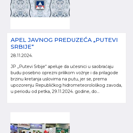
APEL JAVNOG PREDUZEĆA „PUTEVI
SRBIJE“
28.11.2024.
JP „Putevi Srbije“ apeluje da učesnici u saobraćaju
budu posebno oprezni prilikom vožnje i da prilagode
Molimo da prilikom korišćenja informacija, materijala i fotografija sa internet
brzinu kretanja uslovima na putu, jer se, prema
prezentacije „Putevi Srbije“ d.o.o., obavezno navedete izvor („Putevi Srbije“
upozorenju Republičkog hidrometeorološkog zavoda,
d.o.o.).
u periodu od petka, 29.11.2024. godine, do...
© 2005-2026. "Putevi Srbije" d.o.o. All rights reserved.
"PUTEVI SRBIJE" d.o.o.
Bulevar kralja Aleksandra 282
Poštanski fax 17, 11050 Beograd 22