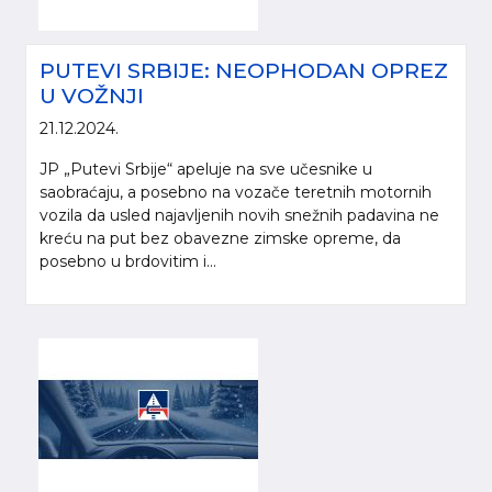
PUTEVI SRBIJE: NEOPHODAN OPREZ
U VOŽNJI
21.12.2024.
JP „Putevi Srbije“ apeluje na sve učesnike u
saobraćaju, a posebno na vozače teretnih motornih
vozila da usled najavljenih novih snežnih padavina ne
kreću na put bez obavezne zimske opreme, da
posebno u brdovitim i...