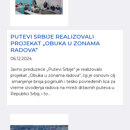
PUTEVI SRBIJE REALIZOVALI
PROJEKAT „OBUKA U ZONAMA
RADOVA“
06.12.2024.
Javno preduzeće „Putevi Srbije“ je realizovalo
projekat „Obuka u zonama radova“, čiji je osnovni cilj
smanjenje broja poginulih i teško povređenih lica za
vreme izvođenja radova na mreži državnih puteva u
Republici Srbiji, i to...