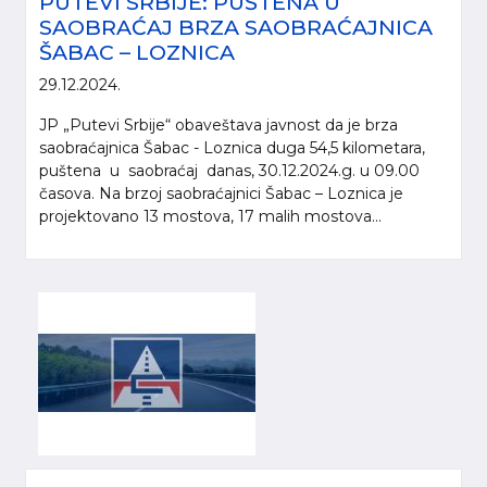
PUTEVI SRBIJE: PUŠTENA U
SAOBRAĆAJ BRZA SAOBRAĆAJNICA
ŠABAC – LOZNICA
29.12.2024.
JP „Putevi Srbije“ obaveštava javnost da je brza
saobraćajnica Šabac - Loznica duga 54,5 kilometara,
puštena u saobraćaj danas, 30.12.2024.g. u 09.00
časova. Na brzoj saobraćajnici Šabac – Loznica je
projektovano 13 mostova, 17 malih mostova...