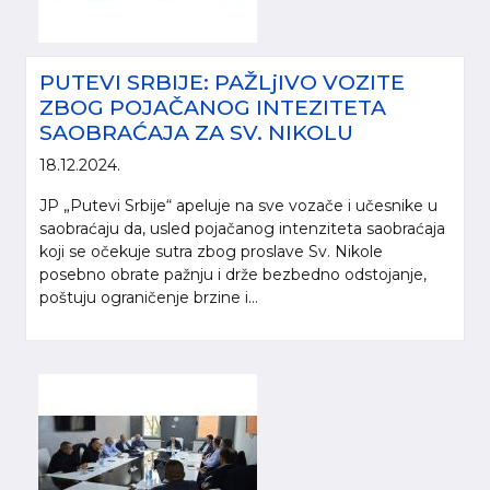
PUTEVI SRBIJE: PAŽLjIVO VOZITE
ZBOG POJAČANOG INTEZITETA
SAOBRAĆAJA ZA SV. NIKOLU
18.12.2024.
JP „Putevi Srbije“ apeluje na sve vozače i učesnike u
saobraćaju da, usled pojačanog intenziteta saobraćaja
koji se očekuje sutra zbog proslave Sv. Nikole
posebno obrate pažnju i drže bezbedno odstojanje,
poštuju ograničenje brzine i...