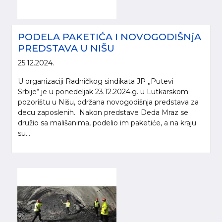
PODELA PAKETIĆA I NOVOGODIŠNjA
PREDSTAVA U NIŠU
25.12.2024.
U organizaciji Radničkog sindikata JP „Putevi
Srbije“ je u ponedeljak 23.12.2024.g. u Lutkarskom
pozorištu u Nišu, održana novogodišnja predstava za
decu zaposlenih. Nakon predstave Deda Mraz se
družio sa mališanima, podelio im paketiće, a na kraju
su...