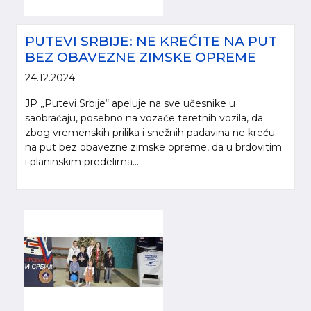
PUTEVI SRBIJE: NE KREĆITE NA PUT
BEZ OBAVEZNE ZIMSKE OPREME
24.12.2024.
JP „Putevi Srbije“ apeluje na sve učesnike u
saobraćaju, posebno na vozače teretnih vozila, da
zbog vremenskih prilika i snežnih padavina ne kreću
na put bez obavezne zimske opreme, da u brdovitim
i planinskim predelima...