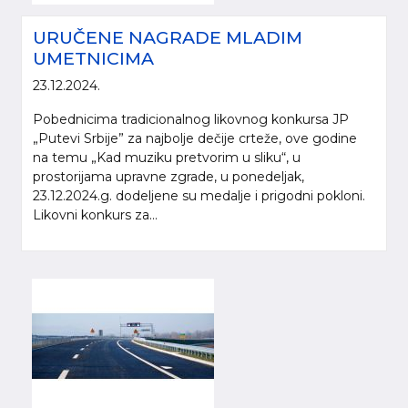
URUČENE NAGRADE MLADIM
UMETNICIMA
23.12.2024.
Pobednicima tradicionalnog likovnog konkursa JP
„Putevi Srbije” za najbolje dečije crteže, ove godine
na temu „Kad muziku pretvorim u sliku“, u
prostorijama upravne zgrade, u ponedeljak,
23.12.2024.g. dodeljene su medalje i prigodni pokloni.
Likovni konkurs za...