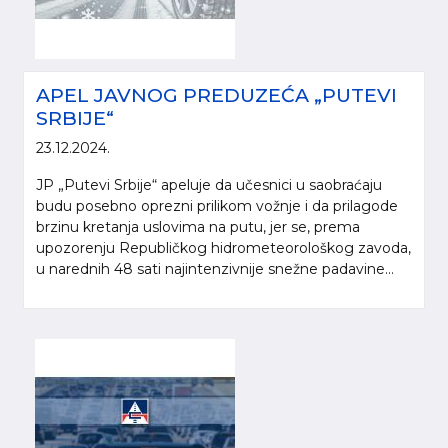
APEL JAVNOG PREDUZEĆA „PUTEVI
SRBIJE“
23.12.2024.
JP „Putevi Srbije“ apeluje da učesnici u saobraćaju
budu posebno oprezni prilikom vožnje i da prilagode
brzinu kretanja uslovima na putu, jer se, prema
upozorenju Republičkog hidrometeorološkog zavoda,
u narednih 48 sati najintenzivnije snežne padavine...