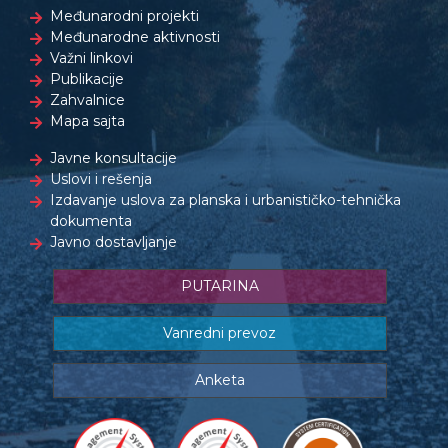
Međunarodni projekti
Međunarodne aktivnosti
Važni linkovi
Publikacije
Zahvalnice
Mapa sajta
Javne konsultacije
Uslovi i rešenja
Izdavanje uslova za planska i urbanističko-tehnička
dokumenta
Javno dostavljanje
PUTARINA
Vanredni prevoz
Anketa