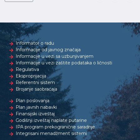
Informator o radu
Informacije od javnog značaja
Informacije u vezi sa uzbunjivanjem
Informacije u vezi zaštite podataka o ličnosti
Regulativa
Eksproprijacija
Referentni sistem
Brojanje saobraćaja
Plan poslovanja
Plan javnih nabavki
Finansijski izveštaj
Godišnji izveštaj naplate putarine
IPA program prekogranične saradnje
Integrisani menadžment sistemi