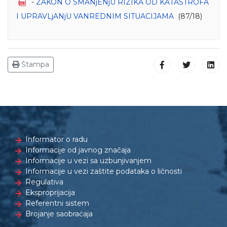
-
ZAKON O SMANjENjU RIZIKA OD KATASTROFA
I UPRAVLjANjU VANREDNIM SITUACIJAMA
(87/18)
Štampa
Informator o radu
Informacije od javnog značaja
Informacije u vezi sa uzbunjivanjem
Informacije u vezi zaštite podataka o ličnosti
Regulativa
Eksproprijacija
Referentni sistem
Brojanje saobraćaja