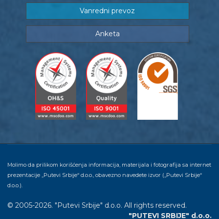
Vanredni prevoz
Anketa
Molimo da prilikom korišćenja informacija, materijala i fotografija sa internet
prezentacije „Putevi Srbije“ d.o.o., obavezno navedete izvor („Putevi Srbije“
d.o.o.).
© 2005-2026. "Putevi Srbije" d.o.o. All rights reserved.
"PUTEVI SRBIJE" d.o.o.