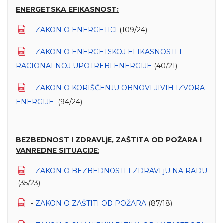
ENERGETSKA EFIKASNOST:
-
ZAKON O ENERGETICI
(109/24)
-
ZAKON O ENERGETSKOJ EFIKASNOSTI I
RACIONALNOJ UPOTREBI ENERGIJE
(40/21)
-
ZAKON O KORIŠĆENJU OBNOVLJIVIH IZVORA
ENERGIJE
(94/24)
BEZBEDNOST I ZDRAVLjE, ZAŠTITA OD POŽARA I
VANREDNE SITUACIJE
:
-
ZAKON O BEZBEDNOSTI I ZDRAVLjU NA RADU
(35/23)
-
ZAKON O ZAŠTITI OD POŽARA
(87/18)