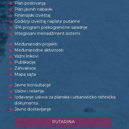
Plan poslovanja
Plan javnih nabavki
Finansijski izveštaj
Godišnji izveštaj naplate putarine
IPA program prekogranične saradnje
Integrisani menadžment sistemi
Međunarodni projekti
Međunarodne aktivnosti
Važni linkovi
Publikacije
Zahvalnice
Mapa sajta
Javne konsultacije
Uslovi i rešenja
Izdavanje uslova za planska i urbanističko-tehnička
dokumenta
Javno dostavljanje
PUTARINA