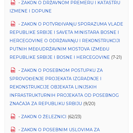
-
ZAKON O DRŽAVNOM PREMERU I KATASTRU
IZMENE I DOPUNE
-
ZAKON O POTVRĐIVANjU SPORAZUMA VLADE
REPUBLIKE SRBIJE I SAVETA MINISTARA BOSNE I
HERCEGOVINE O ODRŽAVANjU I REKONSTRUKCIJI
PUTNIH MEĐUDRŽAVNIM MOSTOVA IZMEĐU
REPUBLIKE SRBIJE I BOSNE I HERCEGOVINE
(7-21)
-
ZAKON O POSEBNOM POSTUPKU ZA
SPROVOĐENJE PROJEKATA IZGRADNJE I
REKONSTRUKCIJE OBJEKATA LINIJSKIH
INFRASTRUKTURNIH PROJEKATA OD POSEBNOG
ZNAČAJA ZA REPUBLIKU SRBIJU
(9/20)
-
ZAKON O ŽELEZNICI
(62/23)
-
ZAKON O POSEBNIM USLOVIMA ZA