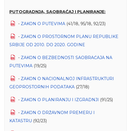
PUTOGRADNJA, SAOBRAĆAJ I PLANIRANJE:
-
ZAKON O PUTEVIMA
(41/18, 95/18, 92/23)
-
ZAKON O PROSTORNOM PLANU REPUBLIKE
SRBIЈE OD 2010. DO 2020. GODINE
-
ZAKON O BEZBEDNOSTI SAOBRAĆAЈA NA
PUTEVIMA
(19/25)
-
ZAKON O NACIONALNOJ INFRASTRUKTURI
GEOPROSTORNIH PODATAKA
(27/18)
-
ZAKON O PLANIRANЈU I IZGRADNЈI
(91/25)
-
ZAKON O DRŽAVNOM PREMERU I
KATASTRU
(92/23)