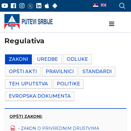
Regulativa
ZAKONI
UREDBE
ODLUKE
OPŠTI AKTI
PRAVILNICI
STANDARDI
TEH. UPUTSTVA
POLITIKE
EVROPSKA DOKUMENTA
OPŠTI ZAKONI:
-
ZAKON O PRIVREDNIM DRUŠTVIMA