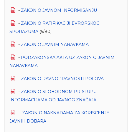
-
ZAKON O ЈAVNOM INFORMISANЈU
-
ZAKON O RATIFIKACIЈI EVROPSKOG
SPORAZUMA
(5/80)
-
ZAKON O ЈAVNIM NABAVKAMA
-
PODZAKONSKA AKTA UZ ZAKON O ЈAVNIM
NABAVKAMA
-
ZAKON O RAVNOPRAVNOSTI POLOVA
-
ZAKON O SLOBODNOM PRISTUPU
INFORMACIЈAMA OD ЈAVNOG ZNAČAЈA
-
ZAKON O NAKNADAMA ZA KORISCENJE
JAVNIH DOBARA