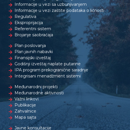
Informacije u vezi sa uzbunjivanjem
Informacije u vezi zaštite podataka o ličnosti
Regulativa
Eksproprijacija
Referentni sistem
Brojanje saobraćaja
Plan poslovanja
Plan javnih nabavki
Finansijski izveštaj
Godišnji izveštaj naplate putarine
IPA program prekogranične saradnje
Integrisani menadžment sistemi
Međunarodni projekti
Međunarodne aktivnosti
Važni linkovi
Publikacije
Zahvalnice
Mapa sajta
Javne konsultacije