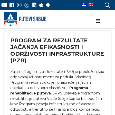
PROGRAM ZA REZULTATE
JAČANJA EFIKASNOSTI I
ODRŽIVOSTI INFRASTRUKTURE
(PZR)
Zajam Program-za-Rezultate (PzR) je predložen kao
odgovarajući instrument za podršku Vladinog
Programa rekonstrukcije i unapređenja javnih
objekata u državnom vlasništvu i
Programa
rehabilitacije puteva
. JPPS upravlja Programom
rehabilitacije puteva Vlade Srbije koji će biti podržan
kroz Program jačanja infrastrukturne efikasnosti i
održivosti, a trenutno se finansira kroz kombinaciju
prihoda od naplate putarina i budžetskih izdvajanja.