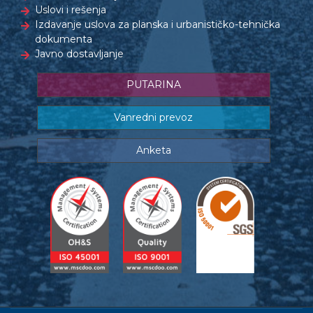
Uslovi i rešenja
Izdavanje uslova za planska i urbanističko-tehnička
dokumenta
Javno dostavljanje
PUTARINA
Vanredni prevoz
Anketa