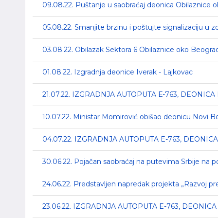
09.08.22. Puštanje u saobraćaj deonica Obilaznice o
05.08.22. Smanjite brzinu i poštujte signalizaciju u
03.08.22. Obilazak Sektora 6 Obilaznice oko Beogra
01.08.22. Izgradnja deonice Iverak - Lajkovac
21.07.22. IZGRADNJA AUTOPUTA Е-763, DEONIC
10.07.22. Ministar Momirović obišao deonicu Novi B
04.07.22. IZGRADNJA AUTOPUTA E-763, DEONI
30.06.22. Pojačan saobraćaj na putevima Srbije na 
24.06.22. Predstavljen napredak projekta „Razvoj p
23.06.22. IZGRADNJA AUTOPUTA E-763, DEONIC