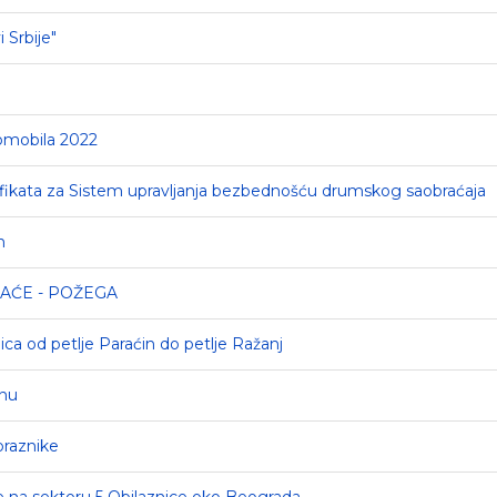
 Srbije"
tomobila 2022
ifikata za Sistem upravljanja bezbednošću drumskog saobraćaja
n
AĆE - POŽEGA
nica od petlje Paraćin do petlje Ražanj
enu
praznike
e na sektoru 5 Obilaznice oko Beograda