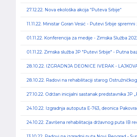
27.12.22. Nova ekološka akcija “Puteva Srbije“
11.11.22. Ministar Goran Vesić - Putevi Srbije spremn
01.11.22. Konferencija za medije - Zimska Služba 20
01.11.22. Zimska služba JP "Putevi Srbije" - Putna b
28.10.22. IZGRADNJA DEONICE IVERAK - LAJKOV
28.10.22. Radovi na rehabilitaciji starog Ostružnič
27.10.22. Održan inicijalni sastanak predstavnika JP
24.10.22. Izgradnja autoputa E-763, deonica Pakovr
24.10.22. Završena rehabilitacija državnog puta IB re
13.10.22. Radovi na izgradnji puta Novi Beograd - Sur