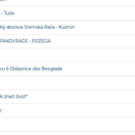
- Tutin
adnji deonice Sremska Rača - Kuzmin
A PAKOVRAĆE - POŽEGA
oru 6 Obilaznice oko Beograda
k znači život"
n