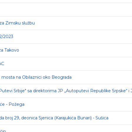
i za Zimsku službu
22/2023
aza Takovo
AC
kog mosta na Obilaznici oko Beograda
 „Putevi Srbije" sa direktorima JP „Autoputevi Republike Srpske“ 
aće - Požega
da broj 29, deonica Sjenica (Karajukića Bunari) - Sušica
čin