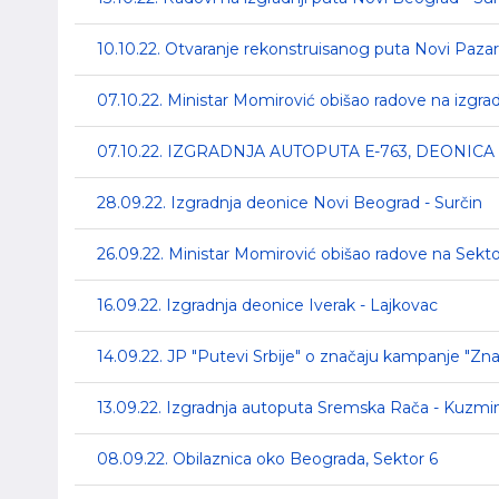
10.10.22. Otvaranje rekonstruisanog puta Novi Pazar 
07.10.22. Ministar Momirović obišao radove na izgr
07.10.22. IZGRADNJA AUTOPUTA Е-763, DEONIC
28.09.22. Izgradnja deonice Novi Beograd - Surčin
26.09.22. Ministar Momirović obišao radove na Sekt
16.09.22. Izgradnja deonice Iverak - Lajkovac
14.09.22. JP "Putevi Srbije" o značaju kampanje "Zna
13.09.22. Izgradnja autoputa Sremska Rača - Kuzmi
08.09.22. Obilaznica oko Beograda, Sektor 6