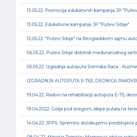
13.05.22. Promocija edukativnih kampanja JP "Putevi
13.05.22. Edukativne kampanje JP "Putevi Srbije"
12.05.22. "Putevi Srbije" na Beogradskom sajmu au
06.05.22. Putevi Srbije dobitnik međunarodnog sert
05.05.22. Izgradnja autoputa Sremska Rača - Kuzmi
IZGRADNJA AUTOPUTA E-763, DEONICA PAKOVR
19.04.22. Radovi na rehabilitaciji autoputa E-75, deo
19.04.2022. Golija pod snegom, ekipe putara na ter
14.04.22. JPPS: Spremno dočekujemo predstojeće 
08.04.22. Ministar Tomislav Momirović obišao radov