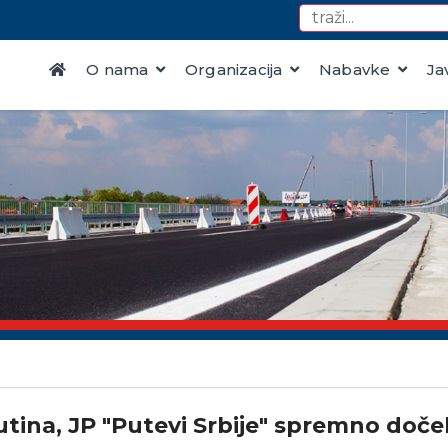
O nama
Organizacija
Nabavke
Ja
butina, JP "Putevi Srbije" spremno doč