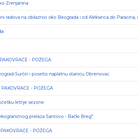
ko Zrenjanina
 zoni radova na obilaznici oko Beograda i od Aleksinca do Paraćin
da
A PAKOVRAĆE - POŽEGA
eograd-Surčin i posetio naplatnu stanicu Obrenovac
CA PAKOVRAĆE - POŽEGA
početku letnje sezone
rekograničnog prelaza Santovo - Bački Breg"
A PAKOVRAĆE - POŽEGA