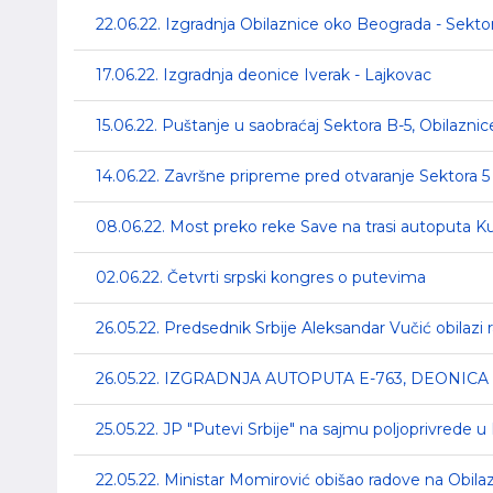
22.06.22. Izgradnja Obilaznice oko Beograda - Sektor
17.06.22. Izgradnja deonice Iverak - Lajkovac
15.06.22. Puštanje u saobraćaj Sektora B-5, Obilazni
14.06.22. Završne pripreme pred otvaranje Sektora 
08.06.22. Most preko reke Save na trasi autoputa 
02.06.22. Četvrti srpski kongres o putevima
26.05.22. Predsednik Srbije Aleksandar Vučić obilaz
26.05.22. IZGRADNJA AUTOPUTA E-763, DEONIC
25.05.22. JP "Putevi Srbije" na sajmu poljoprivrede
22.05.22. Ministar Momirović obišao radove na Obila