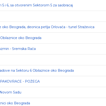
i 5 i 6, sa otvorenim Sektorom 5 za saobracaj
ce oko Beograda, deonica petlja Orlovača - tunel Straževica
5 Obilaznice oko Beograda
Kuzmin - Sremska Rača
i radove na Sektoru 6 Obilaznice oko Beograda
A PAKOVRAĆE - POŽEGA
 u Novom Sadu
znici oko Beograda