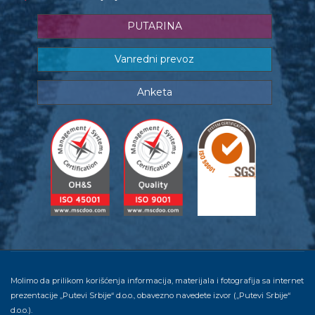
PUTARINA
Vanredni prevoz
Anketa
Molimo da prilikom korišćenja informacija, materijala i fotografija sa internet
prezentacije „Putevi Srbije“ d.o.o., obavezno navedete izvor („Putevi Srbije“
d.o.o.).