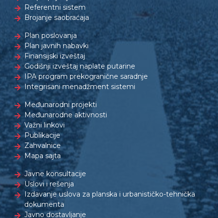
Referentni sistem
Brojanje saobraćaja
Plan poslovanja
Plan javnih nabavki
Finansijski izveštaj
Godišnji izveštaj naplate putarine
IPA program prekogranične saradnje
Integrisani menadžment sistemi
Međunarodni projekti
Međunarodne aktivnosti
Važni linkovi
Publikacije
Zahvalnice
Mapa sajta
Javne konsultacije
Uslovi i rešenja
Izdavanje uslova za planska i urbanističko-tehnička
dokumenta
Javno dostavljanje