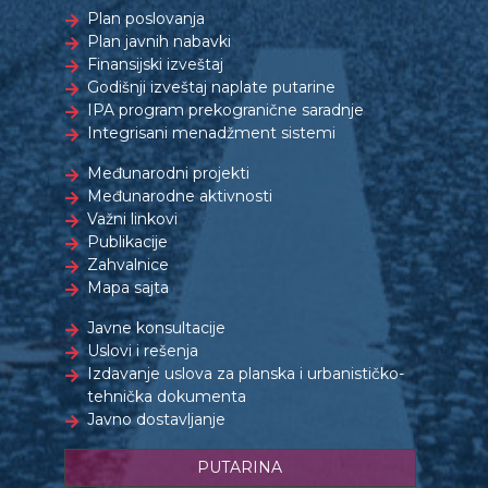
Plan poslovanja
Plan javnih nabavki
Finansijski izveštaj
Godišnji izveštaj naplate putarine
IPA program prekogranične saradnje
Integrisani menadžment sistemi
Međunarodni projekti
Međunarodne aktivnosti
Važni linkovi
Publikacije
Zahvalnice
Mapa sajta
Javne konsultacije
Uslovi i rešenja
Izdavanje uslova za planska i urbanističko-
tehnička dokumenta
Javno dostavljanje
PUTARINA