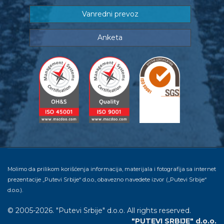
Vanredni prevoz
Anketa
Molimo da prilikom korišćenja informacija, materijala i fotografija sa internet
prezentacije „Putevi Srbije“ d.o.o., obavezno navedete izvor („Putevi Srbije“
d.o.o.).
© 2005-2026. "Putevi Srbije" d.o.o. All rights reserved.
"PUTEVI SRBIJE" d.o.o.