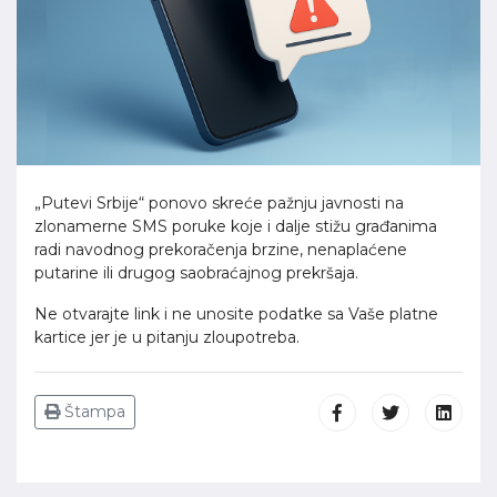
„Putevi Srbije“ ponovo skreće pažnju javnosti na
zlonamerne SMS poruke koje i dalje stižu građanima
radi navodnog prekoračenja brzine, nenaplaćene
putarine ili drugog saobraćajnog prekršaja.
Ne otvarajte link i ne unosite podatke sa Vaše platne
kartice jer je u pitanju zloupotreba.
Štampa