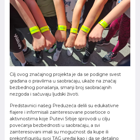
Cilj ovog značajnog projekta je da se podigne svest
građana o pravilima u saobraćaju, ukaže na značaj
bezbednog ponašanja, smanji broj saobraćajnih
nezgoda i sačuvaju ljudski životi.
Predstavnici našeg Preduzeća delili su edukativne
flajere i informisali zainteresovane posetioce o
aktivnostima koje Putevi Srbije sprovodi u cilju
povećanja bezbednosti u saobraćaju, a svi
zainteresovani imali su mogućnost da kupe ili
prekonfigurišu svoj TAG uređaj kao i da se detaljno