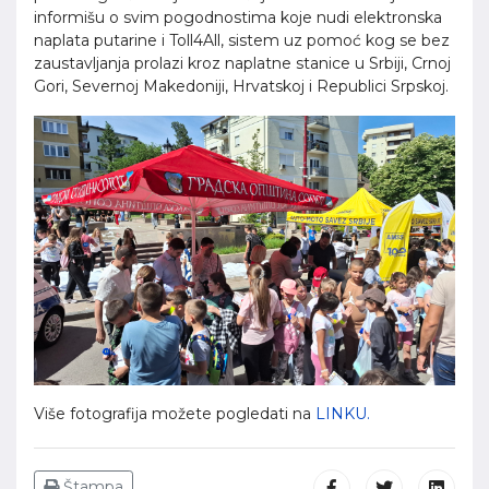
informišu o svim pogodnostima koje nudi elektronska
naplata putarine i Toll4All, sistem uz pomoć kog se bez
zaustavljanja prolazi kroz naplatne stanice u Srbiji, Crnoj
Gori, Severnoj Makedoniji, Hrvatskoj i Republici Srpskoj.
Više fotografija možete pogledati na
LINKU.
Štampa