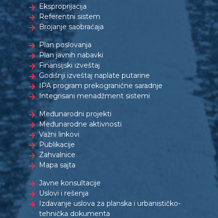
Eksproprijacija
Referentni sistem
Brojanje saobraćaja
Plan poslovanja
Plan javnih nabavki
Finansijski izveštaj
Godišnji izveštaj naplate putarine
IPA program prekogranične saradnje
Integrisani menadžment sistemi
Međunarodni projekti
Međunarodne aktivnosti
Važni linkovi
Publikacije
Zahvalnice
Mapa sajta
Javne konsultacije
Uslovi i rešenja
Izdavanje uslova za planska i urbanističko-
tehnička dokumenta