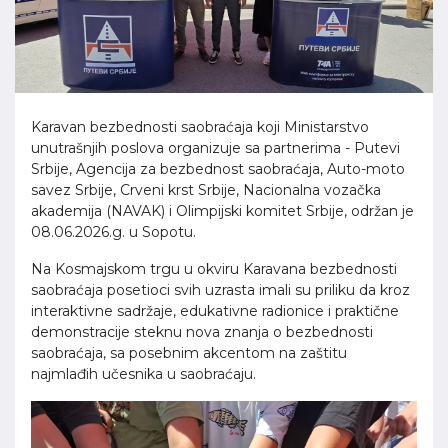
Karavan bezbednosti saobraćaja koji Ministarstvo
unutrašnjih poslova organizuje sa partnerima - Putevi
Srbije, Agencija za bezbednost saobraćaja, Auto-moto
savez Srbije, Crveni krst Srbije, Nacionalna vozačka
akademija (NAVAK) i Olimpijski komitet Srbije, održan je
08.06.2026.g. u Sopotu.
Na Kosmajskom trgu u okviru Karavana bezbednosti
saobraćaja posetioci svih uzrasta imali su priliku da kroz
interaktivne sadržaje, edukativne radionice i praktične
demonstracije steknu nova znanja o bezbednosti
saobraćaja, sa posebnim akcentom na zaštitu
najmlađih učesnika u saobraćaju.