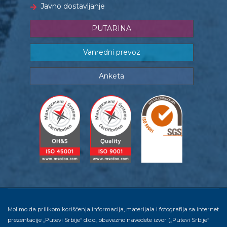
Javno dostavljanje
PUTARINA
Vanredni prevoz
Anketa
Molimo da prilikom korišćenja informacija, materijala i fotografija sa internet
prezentacije „Putevi Srbije“ d.o.o., obavezno navedete izvor („Putevi Srbije“