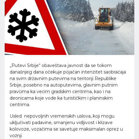
„Putevi Srbije“ obaveštava javnost da se tokom
današnjeg dana očekuje pojačan intenzitet saobraćaja
na svim državnim putevima na teritoriji Republike
Srbije, posebno na autoputevima, glavnim putnim
pravcima ka većim gradskim centrima, kao i na
deonicama koje vode ka turističkim i planinskim
centrima.
Usled nepovoljnih vremenskih uslova, koji mogu
uključivati padavine, smanjenu vidljivost i klizave
kolovoze, vozačima se savetuje maksimalan oprez u
vožnji.