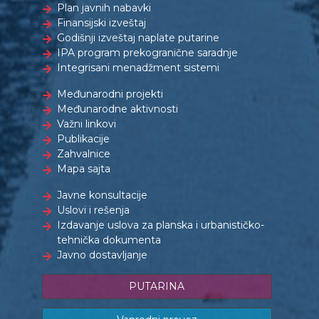
Plan javnih nabavki
Finansijski izveštaj
Godišnji izveštaj naplate putarine
IPA program prekogranične saradnje
Integrisani menadžment sistemi
Međunarodni projekti
Međunarodne aktivnosti
Važni linkovi
Publikacije
Zahvalnice
Mapa sajta
Javne konsultacije
Uslovi i rešenja
Izdavanje uslova za planska i urbanističko-
tehnička dokumenta
Javno dostavljanje
PUTARINA