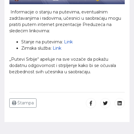
Informacije o stanju na putevima, eventualnim
zadržavanjima i radovima, učesnici u saobraćaju mogu
pratiti putem internet prezentacije Preduzeća na
sledećim linkovima:
Stanje na putevima:
Link
Zimska služba:
Link
„Putevi Srbije“ apeluje na sve vozače da pokažu
dodatnu odgovornost i strpljenje kako bi se očuvala
bezbednost svih učesnika u saobraćaju.
Štampa