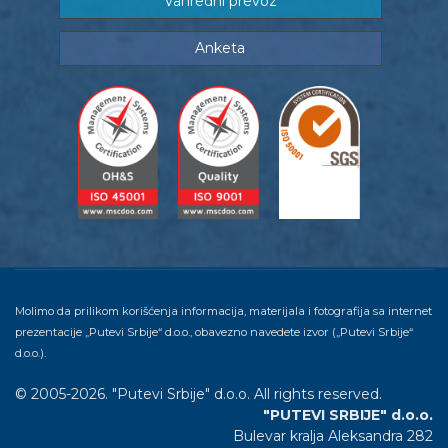
Vanredni prevoz
Anketa
Molimo da prilikom korišćenja informacija, materijala i fotografija sa internet
prezentacije „Putevi Srbije“ d.o.o., obavezno navedete izvor („Putevi Srbije“
d.o.o.).
© 2005-2026. "Putevi Srbije" d.o.o. All rights reserved.
"PUTEVI SRBIJE" d.o.o.
Bulevar kralja Aleksandra 282