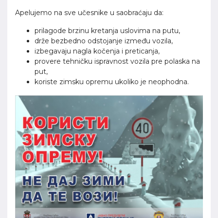
Apelujemo na sve učesnike u saobraćaju da:
prilagode brzinu kretanja uslovima na putu,
drže bezbedno odstojanje između vozila,
izbegavaju nagla kočenja i preticanja,
provere tehničku ispravnost vozila pre polaska na
put,
koriste zimsku opremu ukoliko je neophodna.