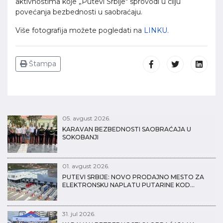
aktivnostima koje „Putevi Srbije" sprovodi u cilju
povećanja bezbednosti u saobraćaju.
Više fotografija možete pogledati na
LINKU.
Štampa
05. avgust 2026.
KARAVAN BEZBEDNOSTI SAOBRAĆAJA U
SOKOBANJI
01. avgust 2026.
PUTEVI SRBIJE: NOVO PRODAJNO MESTO ZA
ELEKTRONSKU NAPLATU PUTARINE KOD…
31. jul 2026.