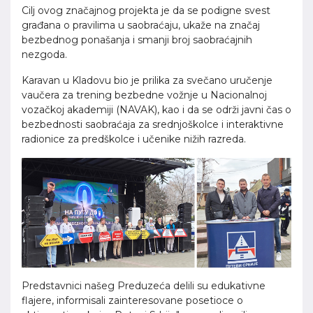
Cilj ovog značajnog projekta je da se podigne svest
građana o pravilima u saobraćaju, ukaže na značaj
bezbednog ponašanja i smanji broj saobraćajnih
nezgoda.
Karavan u Kladovu bio je prilika za svečano uručenje
vaučera za trening bezbedne vožnje u Nacionalnoj
vozačkoj akademiji (NAVAK), kao i da se održi javni čas o
bezbednosti saobraćaja za srednjoškolce i interaktivne
radionice za predškolce i učenike nižih razreda.
Predstavnici našeg Preduzeća delili su edukativne
flajere, informisali zainteresovane posetioce o