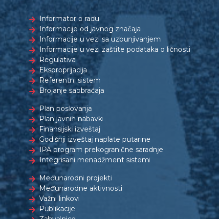
Informator o radu
Informacije od javnog značaja
Informacije u vezi sa uzbunjivanjem
Informacije u vezi zaštite podataka o ličnosti
Regulativa
Eksproprijacija
Referentni sistem
Brojanje saobraćaja
Plan poslovanja
Plan javnih nabavki
Finansijski izveštaj
Godišnji izveštaj naplate putarine
IPA program prekogranične saradnje
Integrisani menadžment sistemi
Međunarodni projekti
Međunarodne aktivnosti
Važni linkovi
Publikacije
Zahvalnice