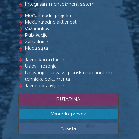
Integrisani menadžment sistemi
Međunarodni projekti
Međunarodne aktivnosti
Važni linkovi
Publikacije
Zahvalnice
Mapa sajta
Javne konsultacije
Uslovi i rešenja
Izdavanje uslova za planska i urbanističko-
tehnička dokumenta
Javno dostavljanje
PUTARINA
Vanredni prevoz
Anketa