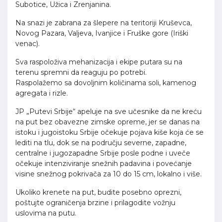
Subotice, Užica i Zrenjanina.
Na snazi je zabrana za šlepere na teritoriji Kruševca,
Novog Pazara, Valjeva, Ivanjice i Fruške gore (Iriški
venac).
Sva raspoloživa mehanizacija i ekipe putara su na
terenu spremni da reaguju po potrebi.
Raspolažemo sa dovoljnim količinama soli, kamenog
agregata i rizle.
JP „Putevi Srbije“ apeluje na sve učesnike da ne kreću
na put bez obavezne zimske opreme, jer se danas na
istoku i jugoistoku Srbije očekuje pojava kiše koja će se
lediti na tlu, dok se na području severne, zapadne,
centralne i jugozapadne Srbije posle podne i uveče
očekuje intenziviranje snežnih padavina i povećanje
visine snežnog pokrivača za 10 do 15 cm, lokalno i više.
Ukoliko krenete na put, budite posebno oprezni,
poštujte ograničenja brzine i prilagodite vožnju
uslovima na putu.