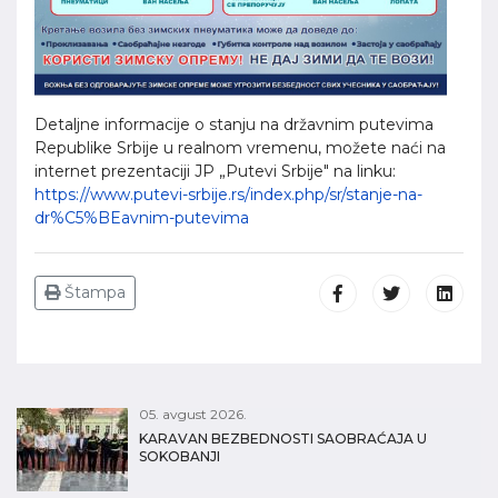
Detaljne informacije o stanju na državnim putevima
Republike Srbije u realnom vremenu, možete naći na
internet prezentaciji JP „Putevi Srbije" na linku:
https://www.putevi-srbije.rs/index.php/sr/stanje-na-
dr%C5%BEavnim-putevima
Štampa
05. avgust 2026.
KARAVAN BEZBEDNOSTI SAOBRAĆAJA U
SOKOBANJI