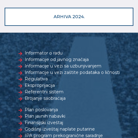
ARHIVA 2024.
Informator o radu
Informacije od javnog značaja
Informacije u vezi sa uzbunjivanjem
Informacije u vezi zaštite podataka o ličnosti
Regulativa
Eksproprijacija
Referentni sistem
Brojanje saobraćaja
Plan poslovanja
Plan javnih nabavki
Finansijski izveštaj
Godišnji izveštaj naplate putarine
IPA program prekogranične saradnje