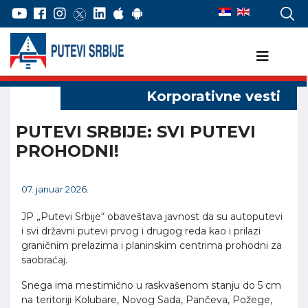
PUTEVI SRBIJE: SVI PUTEVI
PROHODNI!
07. januar 2026.
JP „Putevi Srbije“ obaveštava javnost da su autoputevi
i svi državni putevi prvog i drugog reda kao i prilazi
graničnim prelazima i planinskim centrima prohodni za
saobraćaj.
Snega ima mestimično u raskvašenom stanju do 5 cm
na teritoriji Kolubare, Novog Sada, Pančeva, Požege,