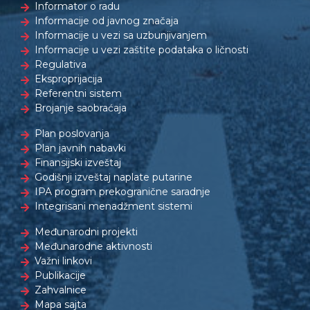
Informator o radu
Informacije od javnog značaja
Informacije u vezi sa uzbunjivanjem
Informacije u vezi zaštite podataka o ličnosti
Regulativa
Eksproprijacija
Referentni sistem
Brojanje saobraćaja
Plan poslovanja
Plan javnih nabavki
Finansijski izveštaj
Godišnji izveštaj naplate putarine
IPA program prekogranične saradnje
Integrisani menadžment sistemi
Međunarodni projekti
Međunarodne aktivnosti
Važni linkovi
Publikacije
Zahvalnice
Mapa sajta