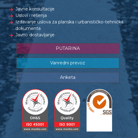
Javne konsultacije
Uslovi i rešenja
Izdavanje uslova za planska i urbanističko-tehnička
dokumenta
Javno dostavljanje
PUTARINA
Vanredni prevoz
Anketa