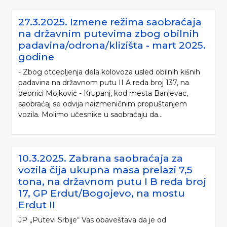
27.3.2025. Izmene režima saobraćaja
na državnim putevima zbog obilnih
padavina/odrona/klizišta - mart 2025.
godine
- Zbog otcepljenja dela kolovoza usled obilnih kišnih
padavina na državnom putu II A reda broj 137, na
deonici Mojković - Кrupanj, kod mesta Banjevac,
saobraćaj se odvija naizmeničnim propuštanjem
vozila. Molimo učesnike u saobraćaju da...
10.3.2025. Zabrana saobraćaja za
vozila čija ukupna masa prelazi 7,5
tona, na državnom putu I B reda broj
17, GP Erdut/Bogojevo, na mostu
Erdut II
JP „Putevi Srbije“ Vas obaveštava da je od