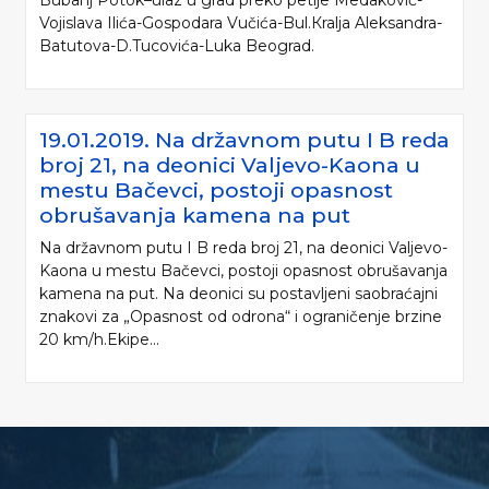
Bubanj Potok–ulaz u grad preko petlje Medaković-
Vojislava Ilića-Gospodara Vučića-Bul.Кralja Aleksandra-
Batutova-D.Tucovića-Luka Beograd.
19.01.2019. Na državnom putu I B reda
broj 21, na deonici Valjevo-Kaona u
mestu Bačevci, postoji opasnost
obrušavanja kamena na put
Na državnom putu I B reda broj 21, na deonici Valjevo-
Kaona u mestu Bačevci, postoji opasnost obrušavanja
kamena na put. Na deonici su postavljeni saobraćajni
znakovi za „Opasnost od odrona“ i ograničenje brzine
20 km/h.Ekipe...