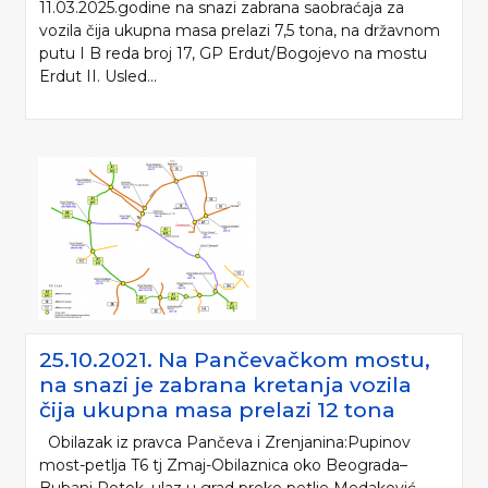
11.03.2025.godine na snazi zabrana saobraćaja za
vozila čija ukupna masa prelazi 7,5 tona, na državnom
putu I B reda broj 17, GP Erdut/Bogojevo na mostu
Erdut II. Usled...
25.10.2021. Na Pančevačkom mostu,
na snazi je zabrana kretanja vozila
čija ukupna masa prelazi 12 tona
Obilazak iz pravca Pančeva i Zrenjanina:Pupinov
most-petlja T6 tj Zmaj-Obilaznica oko Beograda–