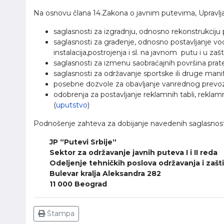
Na osnovu člana 14.Zakona o javnim putevima, Upravlja
saglasnosti za izgradnju, odnosno rekonstrukciju p
saglasnosti za građenje, odnosno postavljanje vod
instalacija,postrojenja i sl. na javnom putu i u z
saglasnosti za izmenu saobraćajnih površina prate
saglasnosti za održavanje sportske ili druge mani
posebne dozvole za obavljanje vanrednog prevo
odobrenja za postavljanje reklamnih tabli, rekla
(
uputstvo
)
Podnošenje zahteva za dobijanje navedenih saglasnosti
JP “Putevi Srbije“
Sektor za održavanje javnih puteva I i II reda
Odeljenje tehničkih poslova održavanja i zašt
Bulevar kralja Aleksandra 282
11 000 Beograd
Štampa