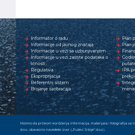
Informator o radu
Plan p
Informacije od javnog značaja
Plan j
Informacije u vezi sa uzbunjivanjem
Finans
Informacije u vezi zaštite podataka o
Godišn
ličnosti
putari
Regulativa
IPA p
Eksproprijacija
preko
Referentni sistem
Integr
Brojanje saobraćaja
menad
Molimo da prilikom korišćenja informacija, materijala i fotografija sa i
d.o.o., obavezno navedete izvor („Putevi Srbije“ d.o.o.).