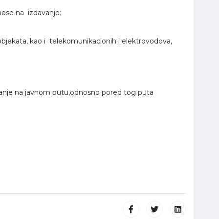
nose na izdavanje:
 objekata, kao i telekomunikacionih i elektrovodova,
šavanje na javnom putu,odnosno pored tog puta