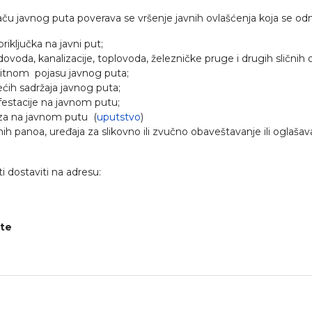
ču javnog puta poverava se vršenje javnih ovlašćenja koja se od
riključka na javni put;
ovoda, kanalizacije, toplovoda, železničke pruge i drugih sličnih
aštitnom pojasu javnog puta;
ćih sadržaja javnog puta;
festacije na javnom putu;
za na javnom putu (
uputstvo
)
mnih panoa, uređaja za slikovno ili zvučno obaveštavanje ili ogla
 dostaviti na adresu:
ite