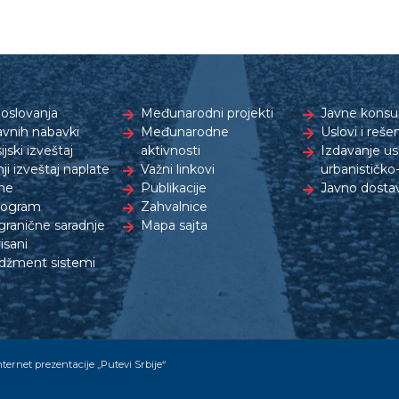
oslovanja
Međunarodni projekti
Javne konsul
avnih nabavki
Međunarodne
Uslovi i reše
ijski izveštaj
aktivnosti
Izdavanje us
ji izveštaj naplate
Važni linkovi
urbanističk
ne
Publikacije
Javno dostav
rogram
Zahvalnice
granične saradnje
Mapa sajta
isani
žment sistemi
nternet prezentacije „Putevi Srbije“