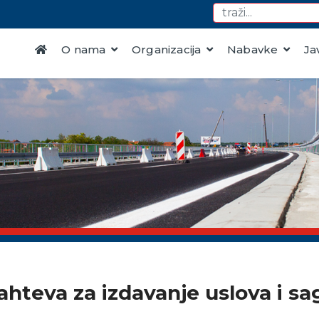
O nama
Organizacija
Nabavke
Ja
hteva za izdavanje uslova i sa