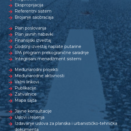
Eksproprijacija
Referentni sistem
Brojanje saobraćaja
Plan poslovanja
Plan javnih nabavki
Finansijski izveštaj
Godišnji izveštaj naplate putarine
IPA program prekogranične saradnje
Integrisani menadžment sistemi
Međunarodni projekti
Međunarodne aktivnosti
Važni linkovi
Publikacije
Zahvalnice
Mapa sajta
Javne konsultacije
Uslovi i rešenja
Izdavanje uslova za planska i urbanističko-tehnička
dokumenta