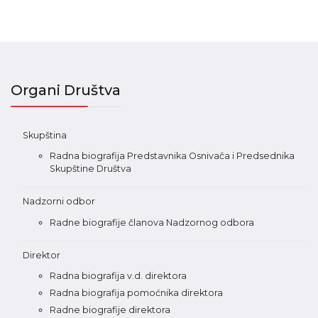
Organi Društva
Skupština
Radna biografija Predstavnika Osnivača i Predsednika
Skupštine Društva
Nadzorni odbor
Radne biografije članova Nadzornog odbora
Direktor
Radna biografija v.d. direktora
Radna biografija pomoćnika direktora
Radne biografije direktora