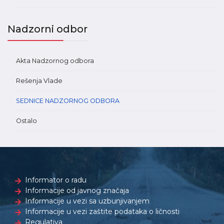
Nadzorni odbor
Akta Nadzornog odbora
Rešenja Vlade
SEDNICE NADZORNOG ODBORA
Ostalo
Informator o radu
Informacije od javnog značaja
Informacije u vezi sa uzbunjivanjem
Informacije u vezi zaštite podataka o ličnosti
Regulativa