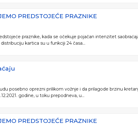
UJEMO PREDSTOJEĆE PRAZNIKE
dstojeće praznike, kada se očekuje pojačan intenzitet saobraćaj
istribuciju kartica su u funkciji 24 časa...
aćaju
 budu posebno oprezni prilikom vožnje i da prilagode brzinu kreta
2.2021. godine, u toku prepodneva, u...
UJEMO PREDSTOJEĆE PRAZNIKE