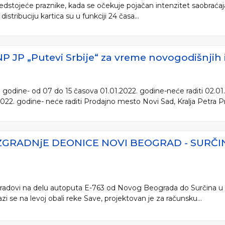
dstojeće praznike, kada se očekuje pojačan intenzitet saobraćaj
istribuciju kartica su u funkciji 24 časa...
 JP „Putevi Srbije“ za vreme novogodišnjih i
 godine- od 07 do 15 časova 01.01.2022. godine-neće raditi 02.01
022. godine- neće raditi Prodajno mesto Novi Sad, Kralja Petra Prv
IZGRADNjE DEONICE NOVI BEOGRAD - SURČ
 radovi na delu autoputa E-763 od Novog Beograda do Surčina u d
zi se na levoj obali reke Save, projektovan je za računsku...