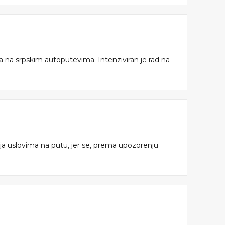
a na srpskim autoputevima. Intenziviran je rad na
nja uslovima na putu, jer se, prema upozorenju