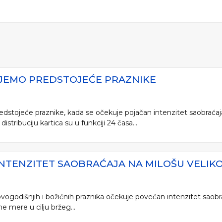
UJEMO PREDSTOJEĆE PRAZNIKE
dstojeće praznike, kada se očekuje pojačan intenzitet saobraćaj
istribuciju kartica su u funkciji 24 časa...
INTENZITET SAOBRAĆAJA NA MILOŠU VELIK
vogodišnjih i božićnih praznika očekuje povećan intenzitet saobr
e mere u cilju bržeg...