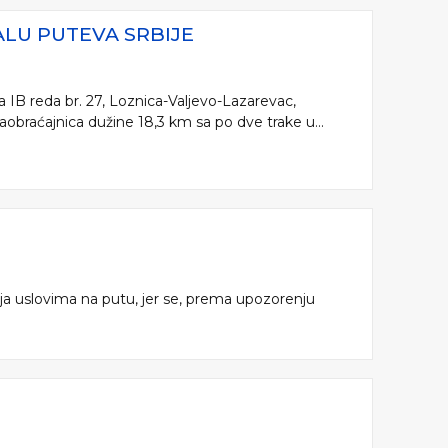
LU PUTEVA SRBIJE
a IB reda br. 27, Loznica-Valjevo-Lazarevac,
aobraćajnica dužine 18,3 km sa po dve trake u...
nja uslovima na putu, jer se, prema upozorenju