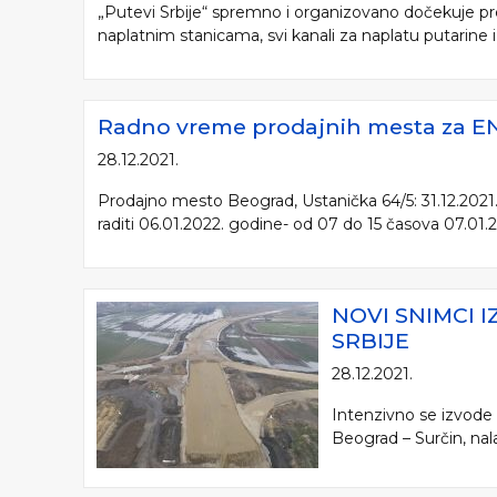
„Putevi Srbije“ spremno i organizovano dočekuje pre
naplatnim stanicama, svi kanali za naplatu putarine i d
Radno vreme prodajnih mesta za ENP
28.12.2021.
Prodajno mesto Beograd, Ustanička 64/5: 31.12.2021.
raditi 06.01.2022. godine- od 07 do 15 časova 07.01.2
NOVI SNIMCI 
SRBIJE
28.12.2021.
Intenzivno se izvode
Beograd – Surčin, nala