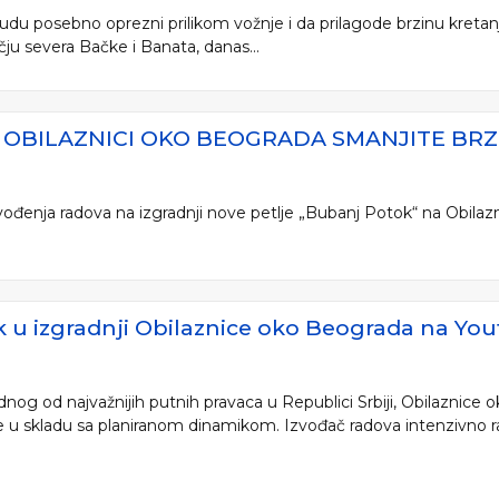
 budu posebno oprezni prilikom vožnje i da prilagode brzinu kreta
u severa Bačke i Banata, danas...
A OBILAZNICI OKO BEOGRADA SMANJITE BRZI
vođenja radova na izgradnji nove petlje „Bubanj Potok“ na Obilaz
k u izgradnji Obilaznice oko Beograda na Yo
ednog od najvažnijih putnih pravaca u Republici Srbiji, Obilaznice
e u skladu sa planiranom dinamikom. Izvođač radova intenzivno radi 