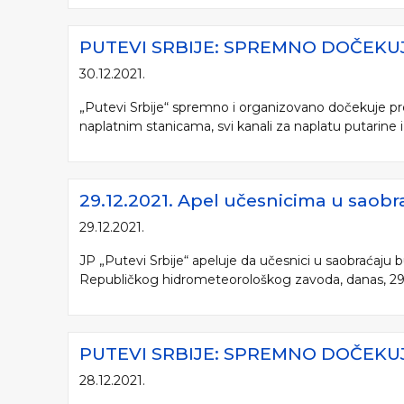
PUTEVI SRBIJE: SPREMNO DOČEK
30.12.2021.
„Putevi Srbije“ spremno i organizovano dočekuje pre
naplatnim stanicama, svi kanali za naplatu putarine i d
29.12.2021. Apel učesnicima u saobr
29.12.2021.
JP „Putevi Srbije“ apeluje da učesnici u saobraćaju
Republičkog hidrometeorološkog zavoda, danas, 29.1
PUTEVI SRBIJE: SPREMNO DOČEK
28.12.2021.