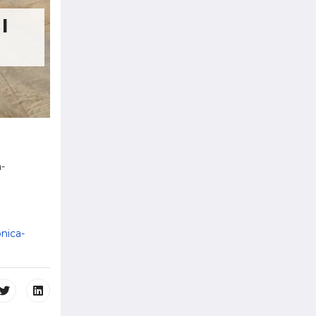
I
-
onica-