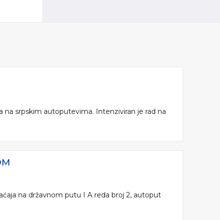
a na srpskim autoputevima. Intenziviran je rad na
OM
aćaja na državnom putu I A reda broj 2, autoput