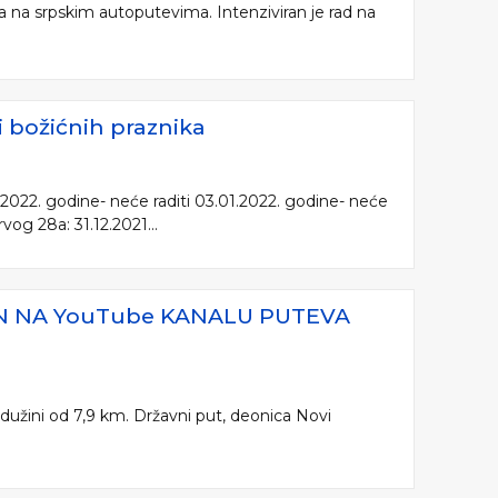
a na srpskim autoputevima. Intenziviran je rad na
 božićnih praznika
.2022. godine- neće raditi 03.01.2022. godine- neće
og 28a: 31.12.2021...
IN NA YouTube KANALU PUTEVA
užini od 7,9 km. Državni put, deonica Novi