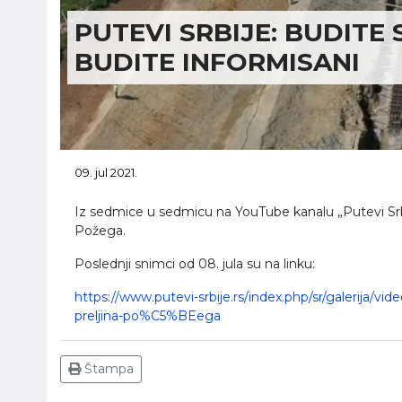
PUTEVI SRBIJE: BUDITE
BUDITE INFORMISANI
09. jul 2021.
Iz sedmice u sedmicu na YouTube kanalu „Putevi Srbij
Požega.
Poslednji snimci od 08. jula su na linku:
https://www.putevi-srbije.rs/index.php/sr/galerija/vid
preljina-po%C5%BEega
Štampa