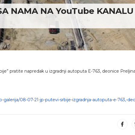
 SA NAMA NA YouTube KANALU 
e” pratite napredak u izgradnji autoputa E-763, deonice Preljina
eo-galerija/08-07-21-jp-putevi-srbije-izgradnja-autoputa-e-763,-de