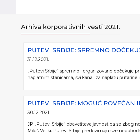
Arhiva korporativnih vesti 2021.
PUTEVI SRBIJE: SPREMNO DOČEK
31.12.2021.
„Putevi Srbije“ spremno i organizovano dočekuje pre
naplatnim stanicama, svi kanali za naplatu putarine i d
PUTEVI SRBIJE: MOGUĆ POVEĆAN 
30.12.2021.
JP „Putevi Srbije" obaveštava javnost da se zbog no
Miloš Veliki. Putevi Srbije preduzimaju sve neophodn