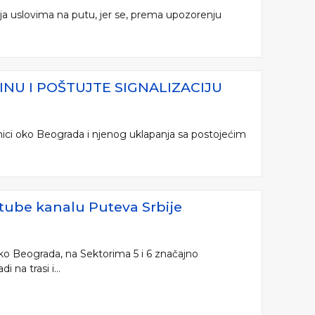
nja uslovima na putu, jer se, prema upozorenju
NU I POŠTUJTE SIGNALIZACIJU
nici oko Beograda i njenog uklapanja sa postojećim
utube kanalu Puteva Srbije
 oko Beograda, na Sektorima 5 i 6 značajno
na trasi i...