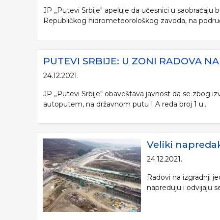
JP „Putevi Srbije" apeluje da učesnici u saobraćaju
Republičkog hidrometeorološkog zavoda, na područj
PUTEVI SRBIJE: U ZONI RADOVA N
24.12.2021.
JP „Putevi Srbije“ obaveštava javnost da se zbog iz
autoputem, na državnom putu I A reda broj 1 u...
Veliki napreda
24.12.2021.
Radovi na izgradnji j
napreduju i odvijaju s