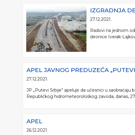
IZGRADNJA DE
27.12.2021.
Radovi na jednom od n
deonice Iverak-Lajkov
APEL JAVNOG PREDUZEĆA „PUTEVI 
27.12.2021.
JP „Putevi Srbije“ apeluje da učesnici u saobraćaju
Republičkog hidrometeorološkog zavoda, danas, 27.12
APEL
26.12.2021.