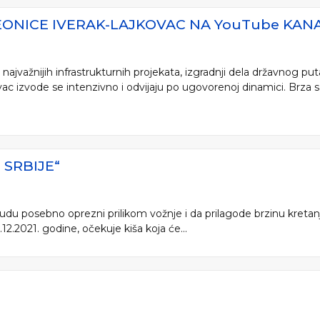
ONICE IVERAK-LAJKOVAC NA YouTube KANA
ajvažnijih infrastrukturnih projekata, izgradnji dela državnog put
ac izvode se intenzivno i odvijaju po ugovorenoj dinamici. Brza s
SRBIJE“
 budu posebno oprezni prilikom vožnje i da prilagode brzinu kreta
.2021. godine, očekuje kiša koja će...