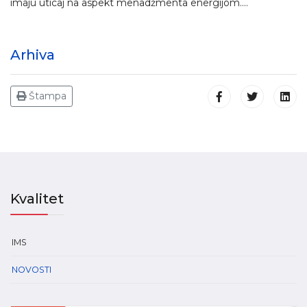
imaju uticaj na aspekt menadžmenta energijom....
Arhiva
Štampa
Kvalitet
IMS
NOVOSTI