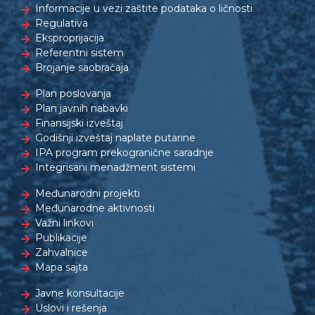
Informacije u vezi zaštite podataka o ličnosti
Regulativa
Eksproprijacija
Referentni sistem
Brojanje saobraćaja
Plan poslovanja
Plan javnih nabavki
Finansijski izveštaj
Godišnji izveštaj naplate putarine
IPA program prekogranične saradnje
Integrisani menadžment sistemi
Međunarodni projekti
Međunarodne aktivnosti
Važni linkovi
Publikacije
Zahvalnice
Mapa sajta
Javne konsultacije
Uslovi i rešenja