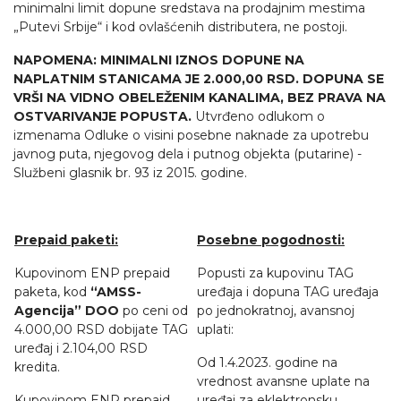
minimalni limit dopune sredstava na prodajnim mestima
„Putevi Srbije“ i kod ovlašćenih distributera, ne postoji.
NAPOMENA: MINIMALNI IZNOS DOPUNE NA
NAPLATNIM STANICAMA JE 2.000,00 RSD. DOPUNA SE
VRŠI NA VIDNO OBELEŽENIM KANALIMA, BEZ PRAVA NA
OSTVARIVANJE POPUSTA.
Utvrđeno odlukom o
izmenama Odluke o visini posebne naknade za upotrebu
javnog puta, njegovog dela i putnog objekta (putarine) -
Službeni glasnik br. 93 iz 2015. godine.
Prepaid paketi:
Posebne pogodnosti:
Kupovinom ENP prepaid
Popusti za kupovinu TAG
paketa, kod
“AMSS-
uređaja i dopuna TAG uređaja
Agencija” DOO
po ceni od
po jednokratnoj, avansnoj
4.000,00 RSD dobijate TAG
uplati:
uređaj i 2.104,00 RSD
Od 1.4.2023. godine na
kredita.
vrednost avansne uplate na
Kupovinom ENP prepaid
uređaj za eklektronsku