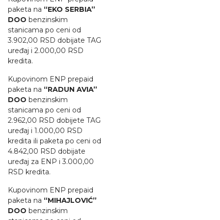
paketa na
“EKO SERBIA”
DOO
benzinskim
stanicama po ceni od
3.902,00 RSD dobijate TAG
uređaj i 2.000,00 RSD
kredita.
Kupovinom ENP prepaid
paketa na
“RADUN AVIA”
DOO
benzinskim
stanicama po ceni od
2.962,00 RSD dobijete TAG
uređaj i 1.000,00 RSD
kredita ili paketa po ceni od
4.842,00 RSD dobijate
uređaj za ENP i 3.000,00
RSD kredita.
Kupovinom ENP prepaid
paketa na
“MIHAJLOVIĆ”
DOO
benzinskim