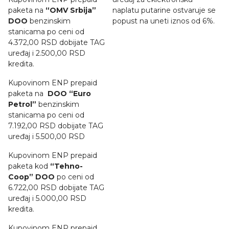
paketa na
“OMV Srbija”
naplatu putarine ostvaruje se
DOO
benzinskim
popust na uneti iznos od 6%.
stanicama po ceni od
4.372,00 RSD dobijate TAG
uređaj i 2.500,00 RSD
kredita.
Kupovinom ENP prepaid
paketa na
DOO “Euro
Petrol”
benzinskim
stanicama po ceni od
7.192,00 RSD dobijate TAG
uređaj i 5.500,00 RSD
Kupovinom ENP prepaid
paketa kod
“Tehno-
Coop” DOO
po ceni od
6.722,00 RSD dobijate TAG
uređaj i 5.000,00 RSD
kredita.
Kupovinom ENP prepaid