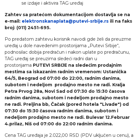
se izdaje i aktivira TAG uređaj
Zahtev sa pratećom dokumentacijom dostavlja se na
e-mail:
elektronskanaplata@putevi-srbije.rs
ili na faks
broj: (011) 2451-695.
Po predatom zahtevu korisnik navodi gde želi da preuzme
uređaj u dole navedenim prostorijama „Putevi Srbije“,
podnosilac dobija predračun i nakon uplate po predračunu,
TAG uređaj se preuzima sledeći radni dan u
prostorijama
PUTEVI SRBIJE na sledećim prodajnim
mestima sa iskazanim radnim vremenom: Ustanička
64/5, Beograd od 07:00 do 22:00, radnim danima,
subotom i nedeljom prodajno mesto ne radi. Kralja
Petra Prvog 28a, Novi Sad od 07:30 do 15:30 časova
radnim danima, subotom i nedeljom prodajno mesto
ne radi.
Preljina bb, Čačak (pored hotela "Livade")
od
07:30 do 15:30 časova radnim danima, subotom i
nedeljom prodajno mesto ne radi. Bulevar 12.Februar
4.prilaz, Niš od 07:00 do 22:00 radnim danima.
Cena TAG uređaja je 2.022,00 RSD (PDV uključen u cenu), a