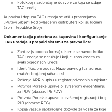
Fotokopija saobraćajne dozvole za koju se izdaje
TAG uređaj
Kupovina i dopuna TAG uređaja se vrši u prostorijama
„Putevi Srbije“ i kod ovlašćenih distributera koji su locirani
širom Republike Srbije.
Dokumentacija potrebna za kupovinu i konfigurisanje
TAG uređaja u prepaid sistemu za pravna lica:
Zahtev (slobodna forma) u kome se navodi koliko
TAG uređaja se naručuje i koji je iznos kredita za
svaki pojedinačni uređaj
Identifikacioni podaci: Naziv pravnog lica, adresa,
matični broj, broj računa i sl.
Rešenje APR o upisu u registar privrednih subjekata
Potvrda Poreske uprave o izvršenom evidentiranju
za PDV (obrazac PEPDV)
Potvrda Poreske uprave o izvršenoj registraciji i broj
PIB (obrazac REG)
Kopija važeće saobraćajne dozvole za vozila za koje