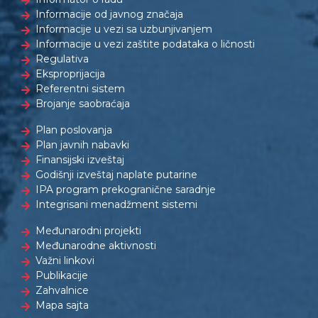
Informacije od javnog značaja
Informacije u vezi sa uzbunjivanjem
Informacije u vezi zaštite podataka o ličnosti
Regulativa
Eksproprijacija
Referentni sistem
Brojanje saobraćaja
Plan poslovanja
Plan javnih nabavki
Finansijski izveštaj
Godišnji izveštaj naplate putarine
IPA program prekogranične saradnje
Integrisani menadžment sistemi
Međunarodni projekti
Međunarodne aktivnosti
Važni linkovi
Publikacije
Zahvalnice
Mapa sajta