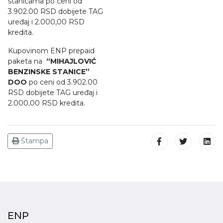
stanicama po ceni od
3.902.00 RSD dobijete TAG
uređaj i 2.000,00 RSD
kredita.
Kupovinom ENP prepaid
paketa na
“MIHAJLOVIĆ
BENZINSKE STANICE”
DOO
po ceni od 3.902.00
RSD dobijete TAG uređaj i
2.000,00 RSD kredita.
Štampa
ENP