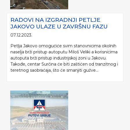
RADOVI NA IZGRADNJI PETLJE
JAKOVO ULAZE U ZAVRŠNU FAZU
07.12.2023.
Petlja Jakovo omogućiće svim stanovnicima okolnih
naselja brži pristup autoputu Miloš Veliki a korisnicima
autoputa brži pristup industrijskoj zoni u Jakovu.
Takođe, centar Surčina će biti zaštićen od tranzitnog i
teretnog saobraćaja, što će smanjiti gužve...