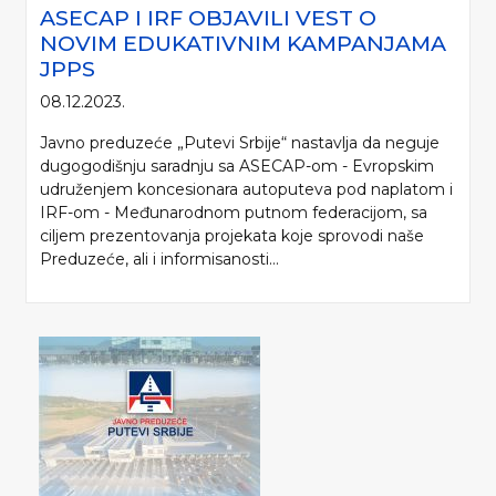
ASECAP I IRF OBJAVILI VEST O
NOVIM EDUKATIVNIM KAMPANJAMA
JPPS
08.12.2023.
Javno preduzeće „Putevi Srbije“ nastavlja da neguje
dugogodišnju saradnju sa ASECAP-om - Evropskim
udruženjem koncesionara autoputeva pod naplatom i
IRF-om - Međunarodnom putnom federacijom, sa
ciljem prezentovanja projekata koje sprovodi naše
Preduzeće, ali i informisanosti...