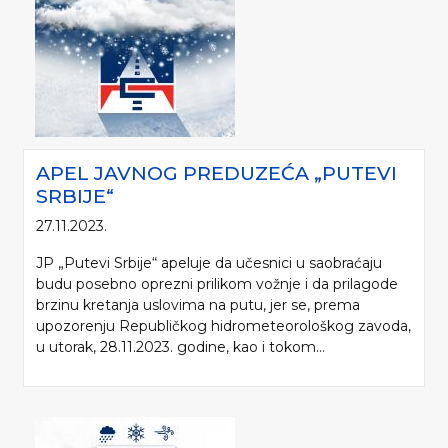
APEL JAVNOG PREDUZEĆA „PUTEVI
SRBIJE“
27.11.2023.
JP „Putevi Srbije“ apeluje da učesnici u saobraćaju
budu posebno oprezni prilikom vožnje i da prilagode
brzinu kretanja uslovima na putu, jer se, prema
upozorenju Republičkog hidrometeorološkog zavoda,
u utorak, 28.11.2023. godine, kao i tokom...