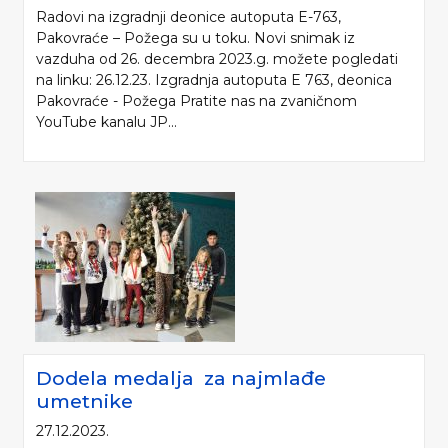
Radovi na izgradnji deonice autoputa E-763,
Pakovraće – Požega su u toku. Novi snimak iz
vazduha od 26. decembra 2023.g. možete pogledati
na linku: 26.12.23. Izgradnja autoputa E 763, deonica
Pakovraće - Požega Pratite nas na zvaničnom
YouTube kanalu JP...
Dodela medalja za najmlađe
umetnike
27.12.2023.