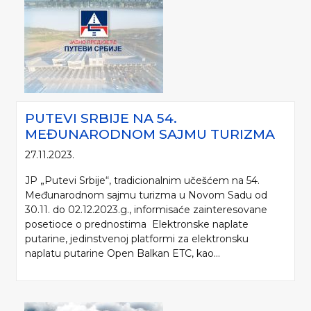
PUTEVI SRBIJE NA 54.
MEĐUNARODNOM SAJMU TURIZMA
27.11.2023.
JP „Putevi Srbije“, tradicionalnim učešćem na 54.
Međunarodnom sajmu turizma u Novom Sadu od
30.11. do 02.12.2023.g., informisaće zainteresovane
posetioce o prednostima Elektronske naplate
putarine, jedinstvenoj platformi za elektronsku
naplatu putarine Open Balkan ETC, kao...