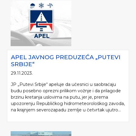
APEL JAVNOG PREDUZEĆA „PUTEVI
SRBIJE“
29.11.2023.
JP „Putevi Srbije“ apeluje da učesnici u saobraćaju
budu posebno oprezni prilikom vožnje i da prilagode
brzinu kretanja uslovima na putu, jer je, prema
upozorenju Republičkog hidrometeorološkog zavoda,
na krajnjem severozapadu zemlje u četvrtak ujutro...