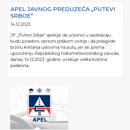
APEL JAVNOG PREDUZEĆA „PUTEVI
SRBIJE“
14.12.2023.
JP „Putevi Srbije“ apeluje da učesnici u saobraćaju
budu posebno oprezni prilikom vožnje i da prilagode
brzinu kretanja uslovima na putu, jer se, prema
upozorenju Republičkog hidrometeorološkog zavoda,
danas, 14.12.2023. godine, očekuje velika količina
padavina...