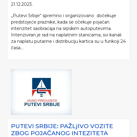
21.12.2023.
„Putevi Srbije“ spremno i organizovano dočekuje
predstojeće praznike, kada se očekuje pojačan
intenzitet saobraćaja na srpskim autoputevima.
Intenziviran je rad na naplatnim stanicama, svi kanali
za naplatu putarine i distribuciju kartica su u funkciji 24
časa...
PUTEVI SRBIJE: PAŽLjIVO VOZITE
ZBOG POJAČANOG INTEZITETA