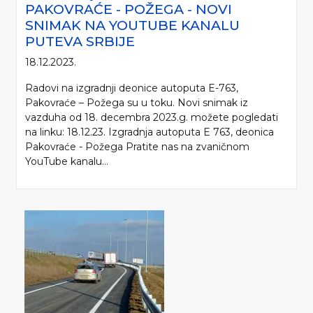
PAKOVRAĆE - POŽEGA - NOVI
SNIMAK NA YOUTUBE KANALU
PUTEVA SRBIJE
18.12.2023.
Radovi na izgradnji deonice autoputa E-763,
Pakovraće – Požega su u toku. Novi snimak iz
vazduha od 18. decembra 2023.g. možete pogledati
na linku: 18.12.23. Izgradnja autoputa E 763, deonica
Pakovraće - Požega Pratite nas na zvaničnom
YouTube kanalu...