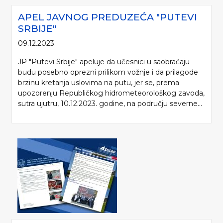
APEL JAVNOG PREDUZEĆA "PUTEVI
SRBIJE"
09.12.2023.
JP "Putevi Srbije" apeluje da učesnici u saobraćaju
budu posebno oprezni prilikom vožnje i da prilagode
brzinu kretanja uslovima na putu, jer se, prema
upozorenju Republičkog hidrometeorološkog zavoda,
sutra ujutru, 10.12.2023. godine, na području severne...