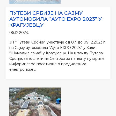
ПУТЕВИ СРБИЈЕ НА САЈМУ
АУТОМОБИЛА “АУТО EXPO 2023” У
КРАГУЈЕВЦУ
06.12.2023.
ЈП “Путеви Србије” учествује од 07. до 09.12.2023.г.
на Сајму аутомобила “Ауто EXPO 2023” у Хали 1
“Шумадија сајма” у Крагујевцу. На штанду Путева
Србије, запослени из Сектора за наплату путарине
информисаће посетиоце о предностима
електронске...