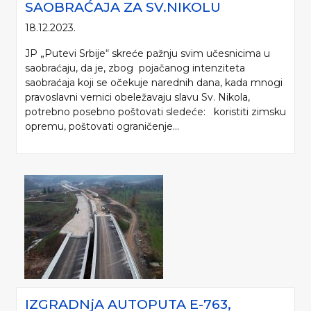
SAOBRAĆAJA ZA SV.NIKOLU
18.12.2023.
JP „Putevi Srbije“ skreće pažnju svim učesnicima u
saobraćaju, da je, zbog pojačanog intenziteta
saobraćaja koji se očekuje narednih dana, kada mnogi
pravoslavni vernici obeležavaju slavu Sv. Nikola,
potrebno posebno poštovati sledeće: koristiti zimsku
opremu, poštovati ograničenje...
IZGRADNjA AUTOPUTA E-763,