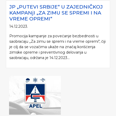
JP „PUTEVI SRBIJE“ U ZAJEDNIČKOJ
KAMPANjI „ZA ZIMU SE SPREMI I NA
VREME OPREMI“
14.12.2023.
Promocija kampanje za povećanje bezbednosti u
saobraćaju „Za zimu se spremi i na vreme opremi", čiji
je cilj da se vozačima ukaže na značaj korišćenja
zimske opreme i preventivnog delovanja u
saobraćaju, održana je 14.12.2023...