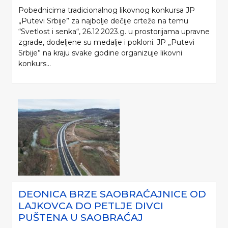
Pobednicima tradicionalnog likovnog konkursa JP
„Putevi Srbije” za najbolje dečije crteže na temu
“Svetlost i senka“, 26.12.2023.g. u prostorijama upravne
zgrade, dodeljene su medalje i pokloni. JP „Putevi
Srbije” na kraju svake godine organizuje likovni
konkurs...
DEONICA BRZE SAOBRAĆAJNICE OD
LAJKOVCA DO PETLJE DIVCI
PUŠTENA U SAOBRAĆAJ