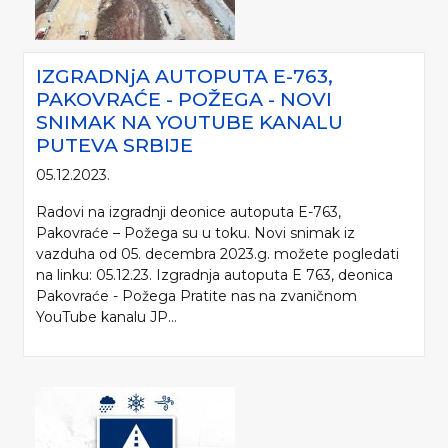
IZGRADNjA AUTOPUTA E-763,
PAKOVRAĆE - POŽEGA - NOVI
SNIMAK NA YOUTUBE KANALU
PUTEVA SRBIJE
05.12.2023.
Radovi na izgradnji deonice autoputa E-763,
Pakovraće – Požega su u toku. Novi snimak iz
vazduha od 05. decembra 2023.g. možete pogledati
na linku: 05.12.23. Izgradnja autoputa E 763, deonica
Pakovraće - Požega Pratite nas na zvaničnom
YouTube kanalu JP...