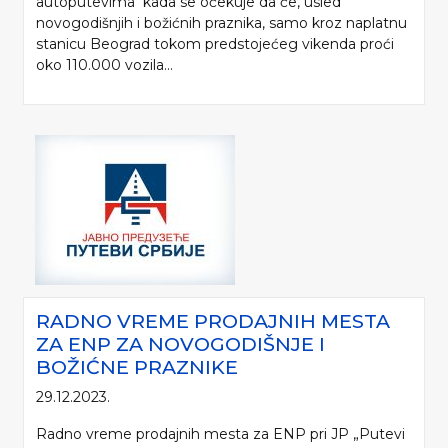
autoputevima kada se očekuje da će, usled
novogodišnjih i božićnih praznika, samo kroz naplatnu
stanicu Beograd tokom predstojećeg vikenda proći
oko 110.000 vozila...
RADNO VREME PRODAJNIH MESTA
ZA ENP ZA NOVOGODIŠNJE I
BOŽIĆNE PRAZNIKE
29.12.2023.
Radno vreme prodajnih mesta za ENP pri JP „Putevi