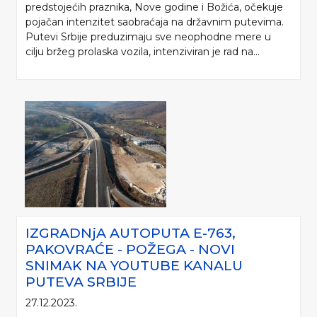
predstojećih praznika, Nove godine i Božića, očekuje
pojačan intenzitet saobraćaja na državnim putevima.
Putevi Srbije preduzimaju sve neophodne mere u
cilju bržeg prolaska vozila, intenziviran je rad na...
IZGRADNjA AUTOPUTA E-763,
PAKOVRAĆE - POŽEGA - NOVI
SNIMAK NA YOUTUBE KANALU
PUTEVA SRBIJE
27.12.2023.