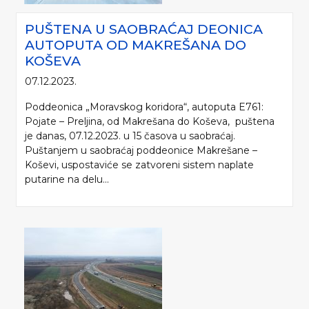
PUŠTENA U SAOBRAĆAJ DEONICA
AUTOPUTA OD MAKREŠANA DO
KOŠEVA
07.12.2023.
Poddeonica „Moravskog koridora“, autoputa E761:
Pojate – Preljina, od Makrešana do Koševa, puštena
je danas, 07.12.2023. u 15 časova u saobraćaj.
Puštanjem u saobraćaj poddeonice Makrešane –
Koševi, uspostaviće se zatvoreni sistem naplate
putarine na delu...