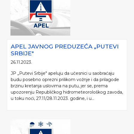
APEL JAVNOG PREDUZEĆA „PUTEVI
SRBIJE"
26.11.2023.
JP „Putevi Srbije" apeluju da učesnici u saobraćaju
Molimo da prilikom korišćenja informacija, materijala i fotografija sa internet
budu posebno oprezni prilikom vožnje i da prilagode
prezentacije „Putevi Srbije“ d.o.o., obavezno navedete izvor („Putevi Srbije“
brzinu kretanja uslovima na putu, jer se, prema
d.o.o.).
upozorenju Republičkog hidrometeorološkog zavoda,
u toku noći, 27.11/28.11.2023. godine, i u...
© 2005-2026. "Putevi Srbije" d.o.o. All rights reserved.
"PUTEVI SRBIJE" d.o.o.
Bulevar kralja Aleksandra 282
Poštanski fax 17, 11050 Beograd 22