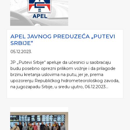
APEL JAVNOG PREDUZEĆA „PUTEVI
SRBIJE“
05.12.2023.
JP „Putevi Srbije“ apeluje da učesnici u saobraćaju
budu posebno oprezni prilikom vožnje i da prilagode
brzinu kretanja uslovima na putu, jer je, prema
upozorenju Republičkog hidrometeorološkog zavoda,
na jugozapadu Srbije, u sredu ujutro, 06.12.2023...