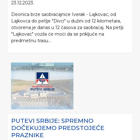
23.12.2023.
Deonica brze saobraćajnice Iverak - Lajkovac, od
Lajkovca do petlje "Divci" u dužini od 12 kilometara,
otvorena je danas u 12 časova za saobraćaj. Na petlji
"Lajkovac" vozila će moći da se priključe na
predmetnu trasu...
PUTEVI SRBIJE: SPREMNO
DOČEKUJEMO PREDSTOJEĆE
PRAZNIKE