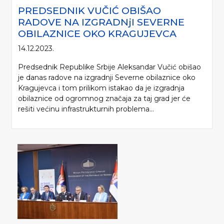
PREDSEDNIK VUČIĆ OBIŠAO
RADOVE NA IZGRADNjI SEVERNE
OBILAZNICE OKO KRAGUJEVCA
14.12.2023.
Predsednik Republike Srbije Aleksandar Vučić obišao
je danas radove na izgradnji Severne obilaznice oko
Kragujevca i tom prilikom istakao da je izgradnja
obilaznice od ogromnog značaja za taj grad jer će
rešiti većinu infrastrukturnih problema...