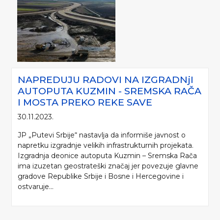
NAPREDUJU RADOVI NA IZGRADNjI
AUTOPUTA KUZMIN - SREMSKA RAČA
I MOSTA PREKO REKE SAVE
30.11.2023.
JP „Putevi Srbije“ nastavlja da informiše javnost o
napretku izgradnje velikih infrastrukturnih projekata.
Izgradnja deonice autoputa Kuzmin – Sremska Rača
ima izuzetan geostrateški značaj jer povezuje glavne
gradove Republike Srbije i Bosne i Hercegovine i
ostvaruje...