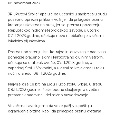
06. novembar 2023.
JP „Putevi Srbije“ apeluje da učesnici u saobraćaju budu
posebno oprezni prilikom vožnje i da prilagode brzinu
kretanja uslovima na putu, jer se, prema upozorenju
Republičkog hidrometeorološkog zavoda, u utorak,
07.11.2023.godine, očekuje novo naoblačenje s kišom i
lokalnim pljuskovima.
Prema upozorenju, kratkotrajno intenziviranje padavina,
ponegde praćeno jakim i kratkotrajno olujnim vetrom,
očekuje se u utorak uveče, 07.11.2023.godine, u
zapadnoj Srbiji i Vojvodini, a u ostalim krajevima u toku
noći i u sredu, 08.11.2023.godine.
Najviše kiše će biti na jugu i jugoistoku Srbije, u sredu,
08.11.2023.godine. Posle podne slabljenje, a uveče i
prestanak padavina i delimično razvedravanje.
Vozačima savetujemo da voze pažljivo, poštuju
ograničenja brzine, kao i da prilagode brzinu kretanja