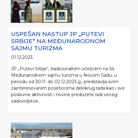
USPEŠAN NASTUP JP „PUTEVI
SRBIJE“ NA MEĐUNARODNOM
SAJMU TURIZMA
01.12.2023.
JP „Putevi Srbije“, tradicionalnim učešćem na 54.
Međunarodnom sajmu turizma u Novom Sadu, u
periodu od 30.11. do 02.12.2023.g., predstavlja svim
zainteresovanim posetiocima delokrug rada kao i sve
poslovne aktivnosti i novine preduzete radi većeg
zadovoljstva...