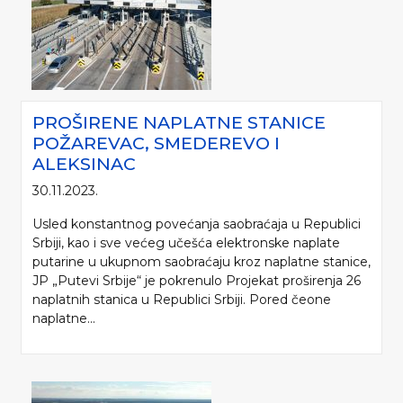
PROŠIRENE NAPLATNE STANICE
POŽAREVAC, SMEDEREVO I
ALEKSINAC
30.11.2023.
Usled konstantnog povećanja saobraćaja u Republici
Srbiji, kao i sve većeg učešća elektronske naplate
putarine u ukupnom saobraćaju kroz naplatne stanice,
JP „Putevi Srbije“ je pokrenulo Projekat proširenja 26
naplatnih stanica u Republici Srbiji. Pored čeone
naplatne...