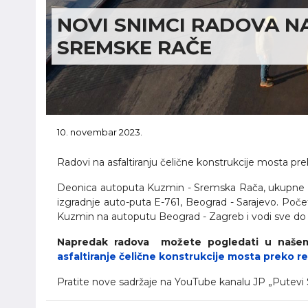
NOVI SNIMCI RADOVA N
SREMSKE RAČE
10. novembar 2023.
Radovi na asfaltiranju čelične konstrukcije mosta p
Deonica autoputa Kuzmin - Sremska Rača, ukupne d
izgradnje auto-puta E-761, Beograd - Sarajevo. Počet
Kuzmin na autoputu Beograd - Zagreb i vodi sve do
Napredak radova možete pogledati u našem 
asfaltiranje čelične konstrukcije mosta preko 
Pratite nove sadržaje na YouTube kanalu JP „Putevi Sr