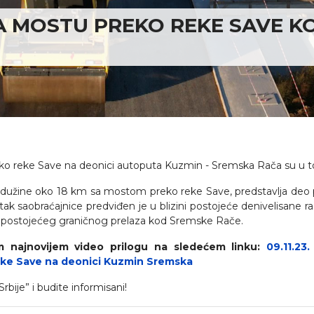
A MOSTU PREKO REKE SAVE K
reko reke Save na deonici autoputa Kuzmin - Sremska Rača su u t
užine oko 18 km sa mostom preko reke Save, predstavlja deo 
ak saobraćajnice predviđen je u blizini postojeće denivelisane ra
 postojećeg graničnog prelaza kod Sremske Rače.
najnovijem video prilogu na sledećem linku:
09.11.23
reke Save na deonici Kuzmin Sremska
bije” i budite informisani!