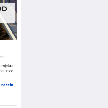
OD
oku.
projekta
skrsnice
. Počelo