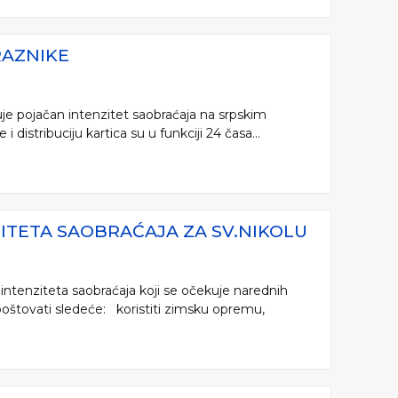
RAZNIKE
je pojačan intenzitet saobraćaja na srpskim
distribuciju kartica su u funkciji 24 časa...
ZITETA SAOBRAĆAJA ZA SV.NIKOLU
intenziteta saobraćaja koji se očekuje narednih
poštovati sledeće: koristiti zimsku opremu,