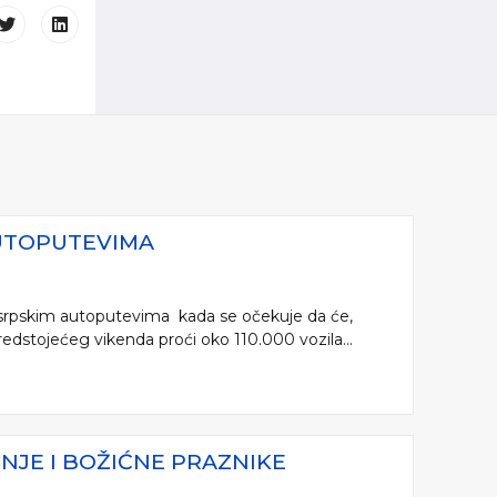
AUTOPUTEVIMA
a srpskim autoputevima kada se očekuje da će,
edstojećeg vikenda proći oko 110.000 vozila...
JE I BOŽIĆNE PRAZNIKE