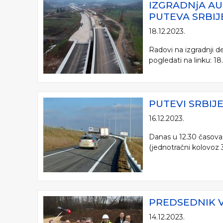
IZGRADNjA AU
PUTEVA SRBIJ
18.12.2023.
Radovi na izgradnji 
pogledati na linku: 1
PUTEVI SRBIJE
16.12.2023.
Danas u 12.30 časova 
(jednotračni kolovoz 
PREDSEDNIK V
14.12.2023.