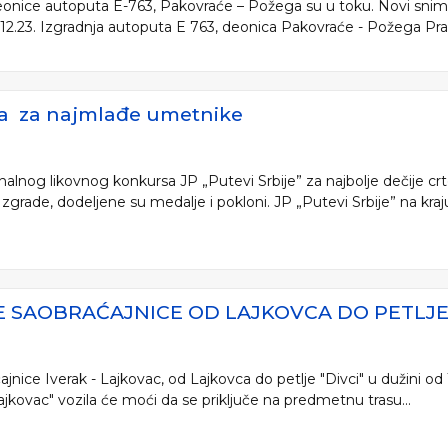
deonice autoputa E-763, Pakovraće – Požega su u toku. Novi sni
6.12.23. Izgradnja autoputa E 763, deonica Pakovraće - Požega Pr
a za najmlađe umetnike
alnog likovnog konkursa JP „Putevi Srbije” za najbolje dečije crt
zgrade, dodeljene su medalje i pokloni. JP „Putevi Srbije” na kraj
 SAOBRAĆAJNICE OD LAJKOVCA DO PETLJE
jnice Iverak - Lajkovac, od Lajkovca do petlje "Divci" u dužini od
Lajkovac" vozila će moći da se priključe na predmetnu trasu...