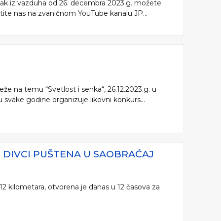
mak iz vazduha od 26. decembra 2023.g. možete
atite nas na zvaničnom YouTube kanalu JP...
eže na temu “Svetlost i senka“, 26.12.2023.g. u
u svake godine organizuje likovni konkurs...
 DIVCI PUŠTENA U SAOBRAĆAJ
 12 kilometara, otvorena je danas u 12 časova za