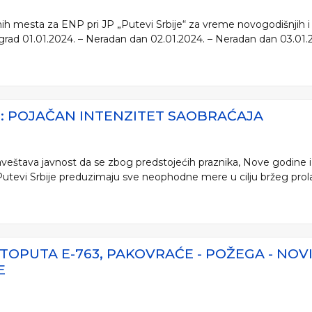
h mesta za ENP pri JP „Putevi Srbije“ za vreme novogodišnjih i
grad 01.01.2024. – Neradan dan 02.01.2024. – Neradan dan 03.01.20
E: POJAČAN INTENZITET SAOBRAĆAJA
aveštava javnost da se zbog predstojećih praznika, Nove godine i
tevi Srbije preduzimaju sve neophodne mere u cilju bržeg prolaska
TOPUTA E-763, PAKOVRAĆE - POŽEGA - NO
E