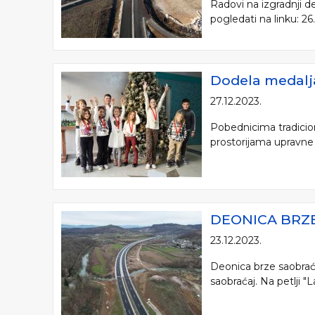
Radovi na izgradnji 
pogledati na linku: 2
Dodela medalj
27.12.2023.
Pobednicima tradicion
prostorijama upravne 
DEONICA BRZE
23.12.2023.
Deonica brze saobraća
saobraćaj. Na petlji "