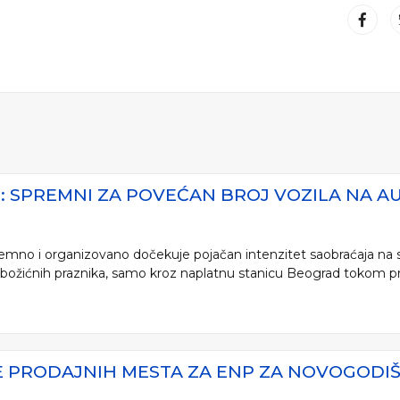
E: SPREMNI ZA POVEĆAN BROJ VOZILA NA 
premno i organizovano dočekuje pojačan intenzitet saobraćaja n
 božićnih praznika, samo kroz naplatnu stanicu Beograd tokom pr
PRODAJNIH MESTA ZA ENP ZA NOVOGODIŠN