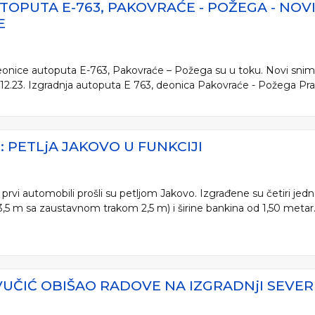
TOPUTA E-763, PAKOVRAĆE - POŽEGA - NO
E
deonice autoputa E-763, Pakovraće – Požega su u toku. Novi sni
8.12.23. Izgradnja autoputa E 763, deonica Pakovraće - Požega Pr
: PETLjA JAKOVO U FUNKCIJI
prvi automobili prošli su petljom Jakovo. Izgrađene su četiri je
3,5 m sa zaustavnom trakom 2,5 m) i širine bankina od 1,50 metar.
UČIĆ OBIŠAO RADOVE NA IZGRADNjI SEVE