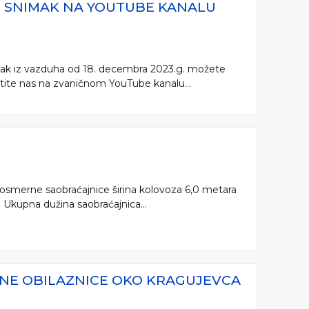
VI SNIMAK NA YOUTUBE KANALU
mak iz vazduha od 18. decembra 2023.g. možete
atite nas na zvaničnom YouTube kanalu...
dnosmerne saobraćajnice širina kolovoza 6,0 metara
 Ukupna dužina saobraćajnica...
RNE OBILAZNICE OKO KRAGUJEVCA