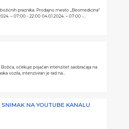
 božićnih praznika. Prodajno mesto „Beomedicina“
24. – 07:00 - 22:00 04.01.2024. – 07:00 -...
 Božića, očekuje pojačan intenzitet saobraćaja na
 vozila, intenziviran je rad na...
VI SNIMAK NA YOUTUBE KANALU