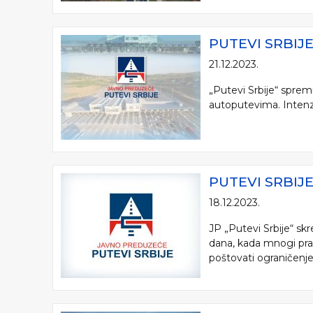
PUTEVI SRBI
21.12.2023.
„Putevi Srbije“ spre
autoputevima. Intenziv
PUTEVI SRBIJ
18.12.2023.
JP „Putevi Srbije“ sk
dana, kada mnogi prav
poštovati ograničenje.