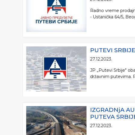
Radno vreme prodajni
- Ustanička 64/5, Beo
PUTEVI SRBIJ
27.12.2023.
JP „Putevi Srbije" ob
državnim putevima. Pu
IZGRADNjA AU
PUTEVA SRBIJ
27.12.2023.