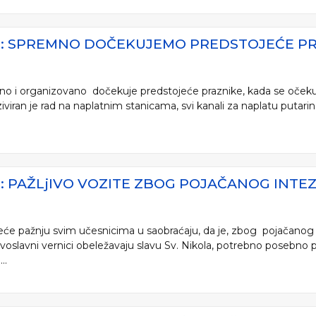
JE: SPREMNO DOČEKUJEMO PREDSTOJEĆE P
mno i organizovano dočekuje predstojeće praznike, kada se očeku
iran je rad na naplatnim stanicama, svi kanali za naplatu putarine i 
E: PAŽLjIVO VOZITE ZBOG POJAČANOG INTE
reće pažnju svim učesnicima u saobraćaju, da je, zbog pojačanog 
oslavni vernici obeležavaju slavu Sv. Nikola, potrebno posebno 
..