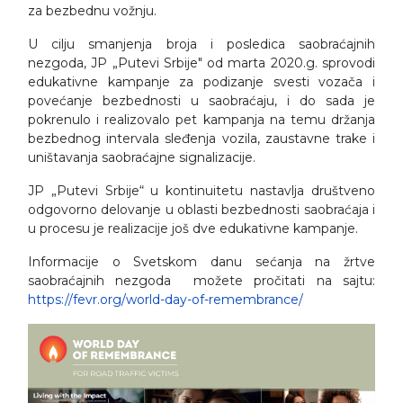
za bezbednu vožnju.
U cilju smanjenja broja i posledica saobraćajnih
nezgoda, JP „Putevi Srbije" od marta 2020.g. sprovodi
edukativne kampanje za podizanje svesti vozača i
povećanje bezbednosti u saobraćaju, i do sada je
pokrenulo i realizovalo pet kampanja na temu držanja
bezbednog intervala sleđenja vozila, zaustavne trake i
uništavanja saobraćajne signalizacije.
JP „Putevi Srbije“ u kontinuitetu nastavlja društveno
odgovorno delovanje u oblasti bezbednosti saobraćaja i
u procesu je realizacije još dve edukativne kampanje.
Informacije o Svetskom danu sećanja na žrtve
saobraćajnih nezgoda možete pročitati na sajtu:
https://fevr.org/world-day-of-remembrance/