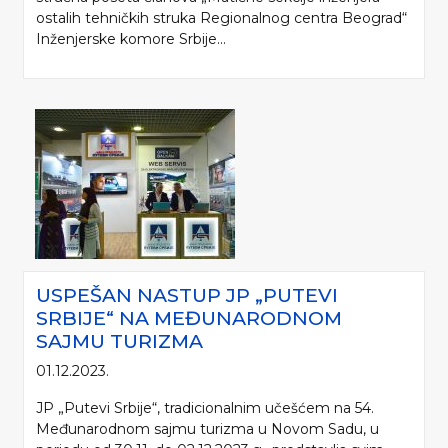
ostalih tehničkih struka Regionalnog centra Beograd“
Inženjerske komore Srbije...
USPEŠAN NASTUP JP „PUTEVI
SRBIJE“ NA MEĐUNARODNOM
SAJMU TURIZMA
01.12.2023.
JP „Putevi Srbije“, tradicionalnim učešćem na 54.
Međunarodnom sajmu turizma u Novom Sadu, u