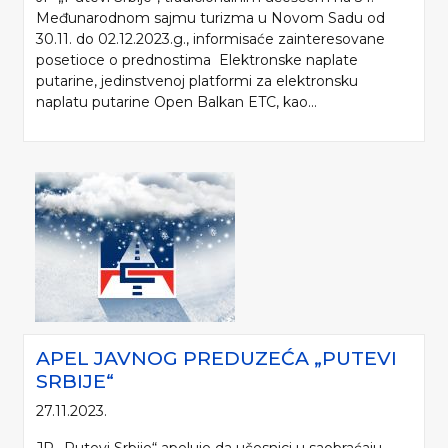
Međunarodnom sajmu turizma u Novom Sadu od
30.11. do 02.12.2023.g., informisaće zainteresovane
posetioce o prednostima Elektronske naplate
putarine, jedinstvenoj platformi za elektronsku
naplatu putarine Open Balkan ETC, kao...
Molimo da prilikom korišćenja informacija, materijala i fotografija sa internet
prezentacije „Putevi Srbije“ d.o.o., obavezno navedete izvor („Putevi Srbije“
d.o.o.).
© 2005-2026. "Putevi Srbije" d.o.o. All rights reserved.
APEL JAVNOG PREDUZEĆA „PUTEVI
"PUTEVI SRBIJE" d.o.o.
SRBIJE“
Bulevar kralja Aleksandra 282
Poštanski fax 17, 11050 Beograd 22
27.11.2023.
JP „Putevi Srbije“ apeluje da učesnici u saobraćaju