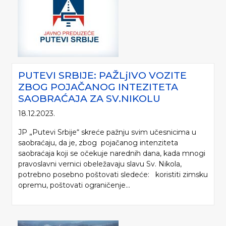
PUTEVI SRBIJE: PAŽLjIVO VOZITE
ZBOG POJAČANOG INTEZITETA
SAOBRAĆAJA ZA SV.NIKOLU
18.12.2023.
JP „Putevi Srbije“ skreće pažnju svim učesnicima u
saobraćaju, da je, zbog pojačanog intenziteta
saobraćaja koji se očekuje narednih dana, kada mnogi
pravoslavni vernici obeležavaju slavu Sv. Nikola,
potrebno posebno poštovati sledeće: koristiti zimsku
opremu, poštovati ograničenje...