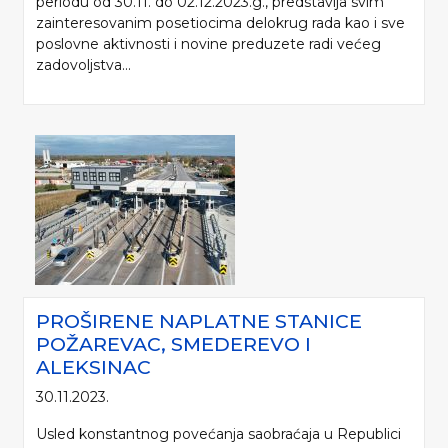
periodu od 30.11. do 02.12.2023.g., predstavlja svim
zainteresovanim posetiocima delokrug rada kao i sve
poslovne aktivnosti i novine preduzete radi većeg
zadovoljstva...
PROŠIRENE NAPLATNE STANICE
POŽAREVAC, SMEDEREVO I
ALEKSINAC
30.11.2023.
Usled konstantnog povećanja saobraćaja u Republici