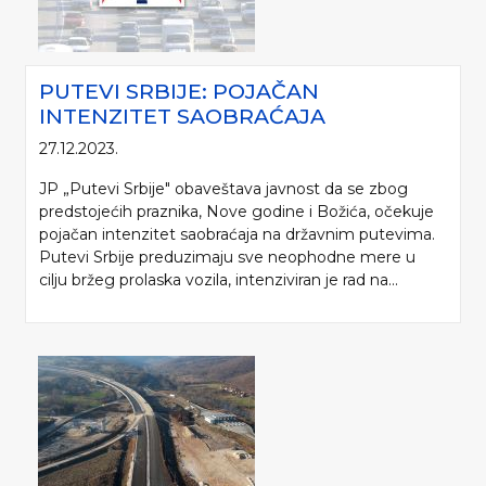
PUTEVI SRBIJE: POJAČAN
INTENZITET SAOBRAĆAJA
27.12.2023.
JP „Putevi Srbije" obaveštava javnost da se zbog
predstojećih praznika, Nove godine i Božića, očekuje
pojačan intenzitet saobraćaja na državnim putevima.
Putevi Srbije preduzimaju sve neophodne mere u
cilju bržeg prolaska vozila, intenziviran je rad na...