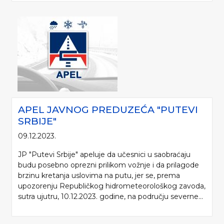
APEL JAVNOG PREDUZEĆA "PUTEVI
SRBIJE"
09.12.2023.
JP "Putevi Srbije" apeluje da učesnici u saobraćaju
budu posebno oprezni prilikom vožnje i da prilagode
brzinu kretanja uslovima na putu, jer se, prema
upozorenju Republičkog hidrometeorološkog zavoda,
sutra ujutru, 10.12.2023. godine, na području severne...