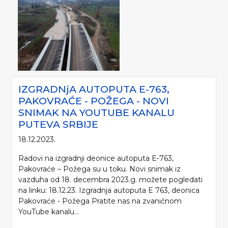
IZGRADNjA AUTOPUTA E-763,
PAKOVRAĆE - POŽEGA - NOVI
SNIMAK NA YOUTUBE KANALU
PUTEVA SRBIJE
18.12.2023.
Radovi na izgradnji deonice autoputa E-763,
Pakovraće – Požega su u toku. Novi snimak iz
vazduha od 18. decembra 2023.g. možete pogledati
na linku: 18.12.23. Izgradnja autoputa E 763, deonica
Pakovraće - Požega Pratite nas na zvaničnom
YouTube kanalu...