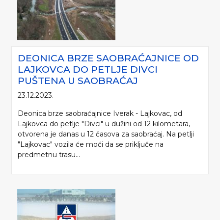
DEONICA BRZE SAOBRAĆAJNICE OD
LAJKOVCA DO PETLJE DIVCI
PUŠTENA U SAOBRAĆAJ
23.12.2023.
Deonica brze saobraćajnice Iverak - Lajkovac, od
Lajkovca do petlje "Divci" u dužini od 12 kilometara,
otvorena je danas u 12 časova za saobraćaj. Na petlji
"Lajkovac" vozila će moći da se priključe na
predmetnu trasu...