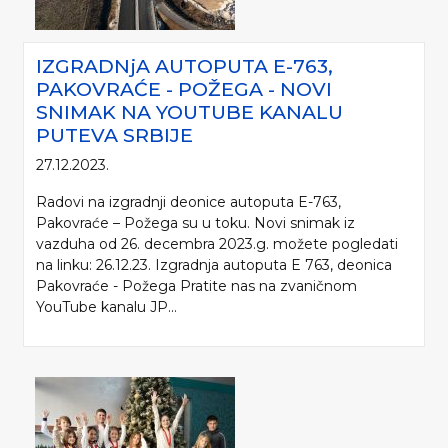
IZGRADNjA AUTOPUTA E-763,
PAKOVRAĆE - POŽEGA - NOVI
SNIMAK NA YOUTUBE KANALU
PUTEVA SRBIJE
27.12.2023.
Radovi na izgradnji deonice autoputa E-763,
Pakovraće – Požega su u toku. Novi snimak iz
vazduha od 26. decembra 2023.g. možete pogledati
na linku: 26.12.23. Izgradnja autoputa E 763, deonica
Pakovraće - Požega Pratite nas na zvaničnom
YouTube kanalu JP...