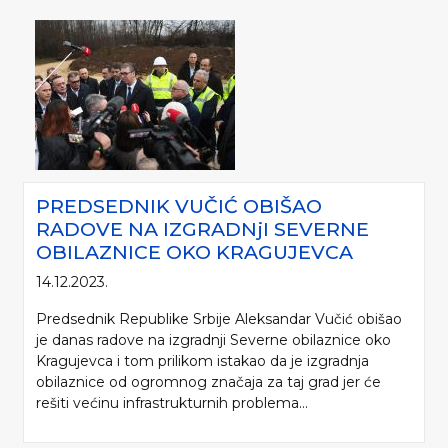
PREDSEDNIK VUČIĆ OBIŠAO
RADOVE NA IZGRADNjI SEVERNE
OBILAZNICE OKO KRAGUJEVCA
14.12.2023.
Predsednik Republike Srbije Aleksandar Vučić obišao
je danas radove na izgradnji Severne obilaznice oko
Kragujevca i tom prilikom istakao da je izgradnja
obilaznice od ogromnog značaja za taj grad jer će
rešiti većinu infrastrukturnih problema...