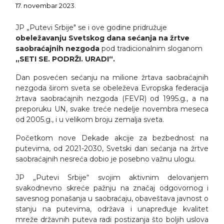
17. novembar 2023.
JP „Putevi Srbije" se i ove godine pridružuje
obeležavanju Svetskog dana sećanja na žrtve
saobraćajnih nezgoda
pod tradicionalnim sloganom
„SETI SE. PODRŽI. URADI“.
Dan posvećen sećanju na milione žrtava saobraćajnih
nezgoda širom sveta se obeleževa Evropska federacija
žrtava saobraćajnih nezgoda (FEVR) od 1995.g., a na
preporuku UN, svake treće nedelje novembra meseca
od 2005.g., i u velikom broju zemalja sveta.
Početkom nove Dekade akcije za bezbednost na
putevima, od 2021-2030, Svetski dan sećanja na žrtve
saobraćajnih nesreća dobio je posebno važnu ulogu.
JP „Putevi Srbije“ svojim aktivnim delovanjem
svakodnevno skreće pažnju na značaj odgovornog i
savesnog ponašanja u saobraćaju, obaveštava javnost o
stanju na putevima, održava i unapređuje kvalitet
mreže državnih puteva radi postizanja što boljih uslova