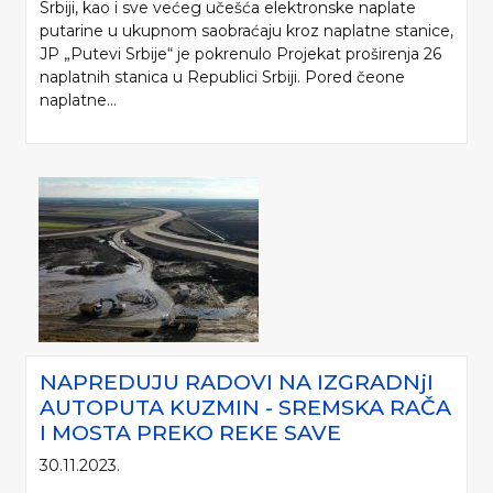
Srbiji, kao i sve većeg učešća elektronske naplate
putarine u ukupnom saobraćaju kroz naplatne stanice,
JP „Putevi Srbije“ je pokrenulo Projekat proširenja 26
naplatnih stanica u Republici Srbiji. Pored čeone
naplatne...
NAPREDUJU RADOVI NA IZGRADNjI
AUTOPUTA KUZMIN - SREMSKA RAČA
I MOSTA PREKO REKE SAVE
30.11.2023.