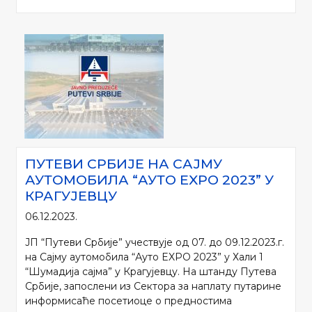
ПУТЕВИ СРБИЈЕ НА САЈМУ
АУТОМОБИЛА “АУТО EXPO 2023” У
КРАГУЈЕВЦУ
06.12.2023.
ЈП “Путеви Србије” учествује од 07. до 09.12.2023.г.
на Сајму аутомобила “Ауто EXPO 2023” у Хали 1
“Шумадија сајма” у Крагујевцу. На штанду Путева
Србије, запослени из Сектора за наплату путарине
информисаће посетиоце о предностима