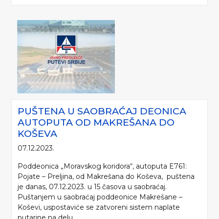
PUŠTENA U SAOBRAĆAJ DEONICA
AUTOPUTA OD MAKREŠANA DO
KOŠEVA
07.12.2023.
Poddeonica „Moravskog koridora“, autoputa E761:
Pojate – Preljina, od Makrešana do Koševa, puštena
je danas, 07.12.2023. u 15 časova u saobraćaj.
Puštanjem u saobraćaj poddeonice Makrešane –
Koševi, uspostaviće se zatvoreni sistem naplate
putarine na delu...