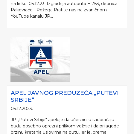
na linku: 05.12.23. Izgradnja autoputa E 763, deonica
Pakovraće - Požega Pratite nas na zvaničnom
YouTube kanalu JP...
APEL JAVNOG PREDUZEĆA „PUTEVI
SRBIJE“
05.12.2023.
JP „Putevi Srbije“ apeluje da učesnici u saobraćaju
budu posebno oprezni prilikom vožnje i da prilagode
brzinu kretanja uslovima na putu, jer je, prema