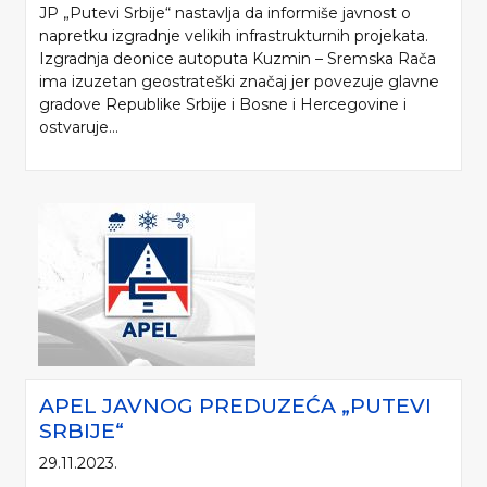
JP „Putevi Srbije“ nastavlja da informiše javnost o
napretku izgradnje velikih infrastrukturnih projekata.
Izgradnja deonice autoputa Kuzmin – Sremska Rača
ima izuzetan geostrateški značaj jer povezuje glavne
gradove Republike Srbije i Bosne i Hercegovine i
ostvaruje...
APEL JAVNOG PREDUZEĆA „PUTEVI
SRBIJE“
29.11.2023.