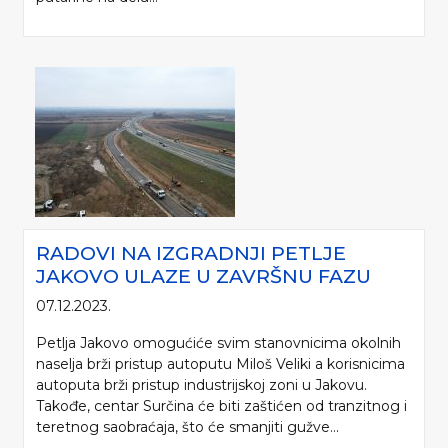
RADOVI NA IZGRADNJI PETLJE
JAKOVO ULAZE U ZAVRŠNU FAZU
07.12.2023.
Petlja Jakovo omogućiće svim stanovnicima okolnih
naselja brži pristup autoputu Miloš Veliki a korisnicima
autoputa brži pristup industrijskoj zoni u Jakovu.
Takođe, centar Surčina će biti zaštićen od tranzitnog i
teretnog saobraćaja, što će smanjiti gužve...