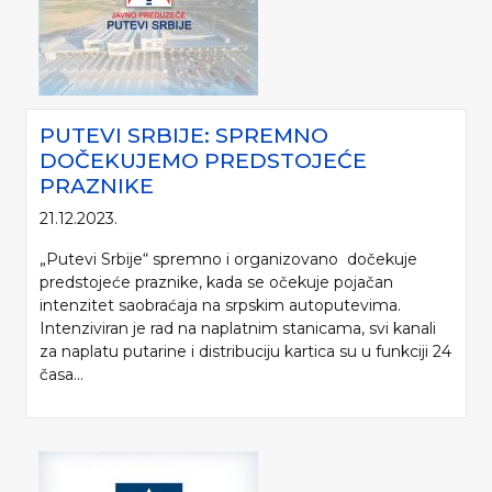
PUTEVI SRBIJE: SPREMNO
DOČEKUJEMO PREDSTOJEĆE
PRAZNIKE
21.12.2023.
„Putevi Srbije“ spremno i organizovano dočekuje
predstojeće praznike, kada se očekuje pojačan
intenzitet saobraćaja na srpskim autoputevima.
Intenziviran je rad na naplatnim stanicama, svi kanali
za naplatu putarine i distribuciju kartica su u funkciji 24
časa...