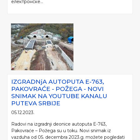
електронске...
IZGRADNjA AUTOPUTA E-763,
PAKOVRAĆE - POŽEGA - NOVI
SNIMAK NA YOUTUBE KANALU
PUTEVA SRBIJE
05.12.2023.
Radovi na izgradnji deonice autoputa E-763,
Pakovraće – Požega su u toku. Novi snimak iz
vazduha od 05. decembra 2023.g. možete pogledati