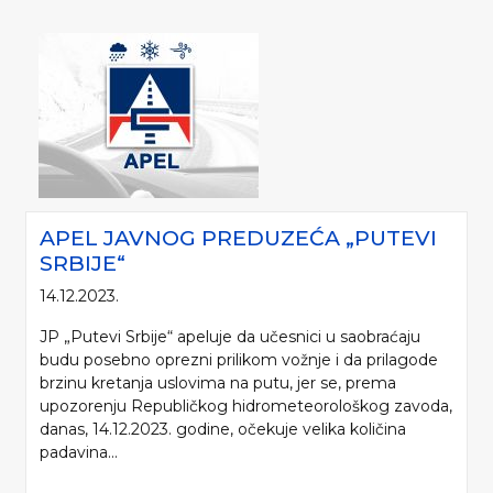
APEL JAVNOG PREDUZEĆA „PUTEVI
SRBIJE“
14.12.2023.
JP „Putevi Srbije“ apeluje da učesnici u saobraćaju
budu posebno oprezni prilikom vožnje i da prilagode
brzinu kretanja uslovima na putu, jer se, prema
upozorenju Republičkog hidrometeorološkog zavoda,
danas, 14.12.2023. godine, očekuje velika količina
padavina...