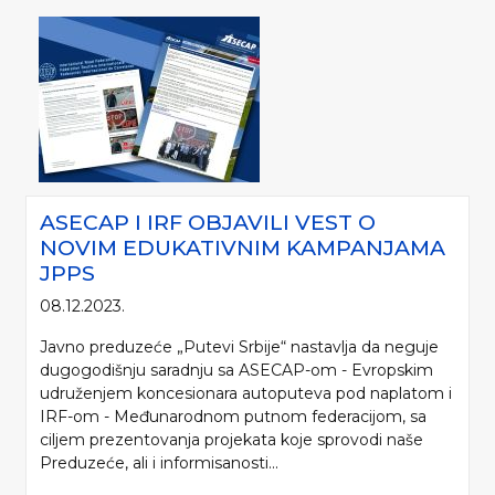
ASECAP I IRF OBJAVILI VEST O
NOVIM EDUKATIVNIM KAMPANJAMA
JPPS
08.12.2023.
Javno preduzeće „Putevi Srbije“ nastavlja da neguje
dugogodišnju saradnju sa ASECAP-om - Evropskim
udruženjem koncesionara autoputeva pod naplatom i
IRF-om - Međunarodnom putnom federacijom, sa
ciljem prezentovanja projekata koje sprovodi naše
Preduzeće, ali i informisanosti...