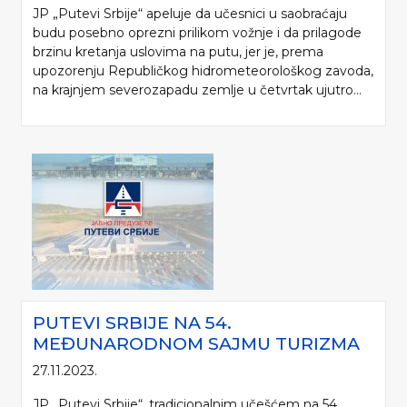
JP „Putevi Srbije“ apeluje da učesnici u saobraćaju
budu posebno oprezni prilikom vožnje i da prilagode
brzinu kretanja uslovima na putu, jer je, prema
upozorenju Republičkog hidrometeorološkog zavoda,
na krajnjem severozapadu zemlje u četvrtak ujutro...
PUTEVI SRBIJE NA 54.
MEĐUNARODNOM SAJMU TURIZMA
27.11.2023.
JP „Putevi Srbije“, tradicionalnim učešćem na 54.