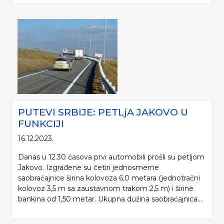
PUTEVI SRBIJE: PETLjA JAKOVO U
FUNKCIJI
16.12.2023.
Danas u 12.30 časova prvi automobili prošli su petljom
Jakovo. Izgrađene su četiri jednosmerne
saobraćajnice širina kolovoza 6,0 metara (jednotračni
kolovoz 3,5 m sa zaustavnom trakom 2,5 m) i širine
bankina od 1,50 metar. Ukupna dužina saobraćajnica...