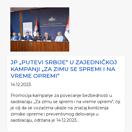
JP „PUTEVI SRBIJE“ U ZAJEDNIČKOJ
KAMPANjI „ZA ZIMU SE SPREMI I NA
VREME OPREMI“
14.12.2023.
Promocija kampanje za povećanje bezbednosti u
saobraćaju „Za zimu se spremi i na vreme opremi", čiji
je cilj da se vozačima ukaže na značaj korišćenja
zimske opreme i preventivnog delovanja u
saobraćaju, održana je 14.12.2023...