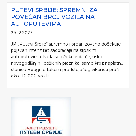
PUTEVI SRBIJE: SPREMNI ZA
POVEĆAN BROJ VOZILA NA
AUTOPUTEVIMA
29.12.2023.
JP „Putevi Srbije“ spremno i organizovano dočekuje
pojačan intenzitet saobraćaja na srpskim
autoputevima kada se očekuje da će, usled
novogodišnjih i božićnih praznika, samo kroz naplatnu
stanicu Beograd tokom predstojećeg vikenda proći
oko 110.000 vozila...