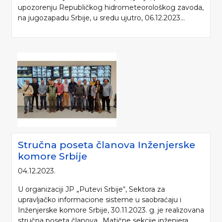
upozorenju Republičkog hidrometeorološkog zavoda,
na jugozapadu Srbije, u sredu ujutro, 06.12.2023...
Stručna poseta članova Inženjerske
komore Srbije
04.12.2023.
U organizaciji JP „Putevi Srbije“, Sektora za
upravljačko informacione sisteme u saobraćaju i
Inženjerske komore Srbije, 30.11.2023. g. je realizovana
stručna poseta članova „Matične sekcije inženjera