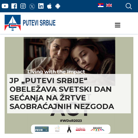
JP „PUTEVI SRBIJE“
OBELEŽAVA SVETSKI DAN
SEĆANjA NA ŽRTVE
SAOBRAĆAJNIH NEZGODA