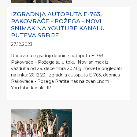
IZGRADNjA AUTOPUTA E-763,
PAKOVRAĆE - POŽEGA - NOVI
SNIMAK NA YOUTUBE KANALU
PUTEVA SRBIJE
27.12.2023.
Radovi na izgradnji deonice autoputa E-763,
Pakovraće – Požega su u toku. Novi snimak iz
vazduha od 26. decembra 2023.g. možete pogledati
na linku: 26.12.23. Izgradnja autoputa E 763, deonica
Pakovraće - Požega Pratite nas na zvaničnom
YouTube kanalu JP...