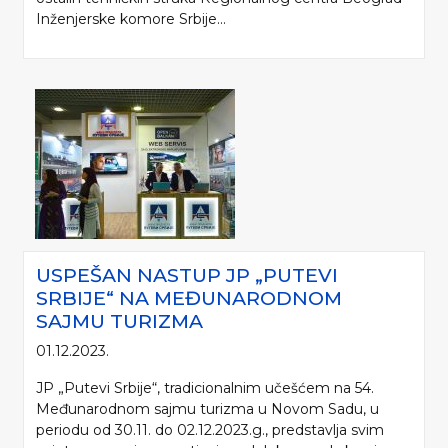
Inženjerske komore Srbije...
USPEŠAN NASTUP JP „PUTEVI
SRBIJE“ NA MEĐUNARODNOM
SAJMU TURIZMA
01.12.2023.
JP „Putevi Srbije“, tradicionalnim učešćem na 54.
Međunarodnom sajmu turizma u Novom Sadu, u
periodu od 30.11. do 02.12.2023.g., predstavlja svim