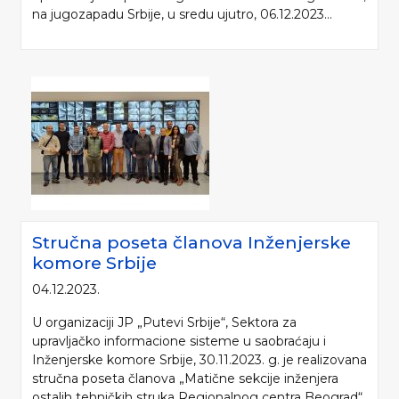
na jugozapadu Srbije, u sredu ujutro, 06.12.2023...
Stručna poseta članova Inženjerske
komore Srbije
04.12.2023.
U organizaciji JP „Putevi Srbije“, Sektora za
upravljačko informacione sisteme u saobraćaju i
Inženjerske komore Srbije, 30.11.2023. g. je realizovana
stručna poseta članova „Matične sekcije inženjera
ostalih tehničkih struka Regionalnog centra Beograd“