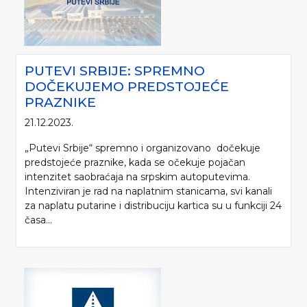
PUTEVI SRBIJE: SPREMNO
DOČEKUJEMO PREDSTOJEĆE
PRAZNIKE
21.12.2023.
„Putevi Srbije“ spremno i organizovano dočekuje
predstojeće praznike, kada se očekuje pojačan
intenzitet saobraćaja na srpskim autoputevima.
Intenziviran je rad na naplatnim stanicama, svi kanali
za naplatu putarine i distribuciju kartica su u funkciji 24
časa...