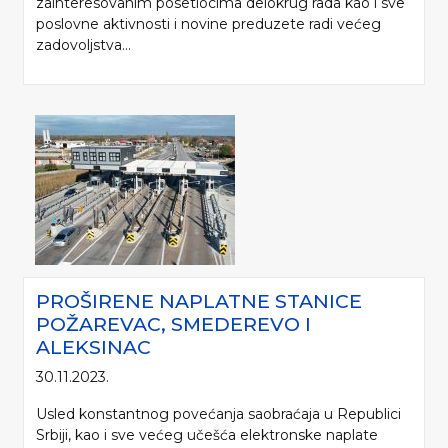
zainteresovanim posetiocima delokrug rada kao i sve
poslovne aktivnosti i novine preduzete radi većeg
zadovoljstva...
PROŠIRENE NAPLATNE STANICE
POŽAREVAC, SMEDEREVO I
ALEKSINAC
30.11.2023.
Usled konstantnog povećanja saobraćaja u Republici
Srbiji, kao i sve većeg učešća elektronske naplate