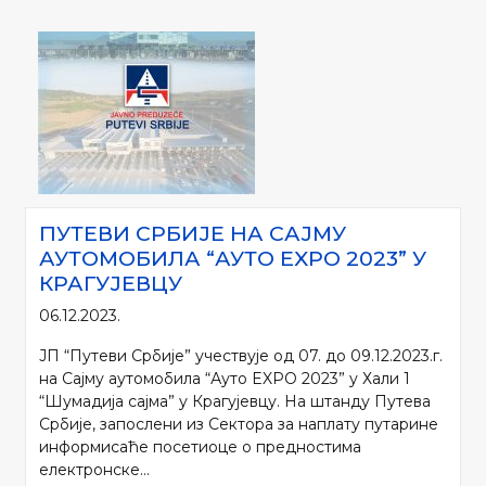
ПУТЕВИ СРБИЈЕ НА САЈМУ
АУТОМОБИЛА “АУТО EXPO 2023” У
КРАГУЈЕВЦУ
06.12.2023.
ЈП “Путеви Србије” учествује од 07. до 09.12.2023.г.
на Сајму аутомобила “Ауто EXPO 2023” у Хали 1
“Шумадија сајма” у Крагујевцу. На штанду Путева
Србије, запослени из Сектора за наплату путарине
информисаће посетиоце о предностима
електронске...