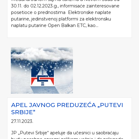
30.11. do 02.12.2023.g., informisaće zainteresovane
posetioce o prednostima Elektronske naplate
putarine, jedinstvenoj platformi za elektronsku
naplatu putarine Open Balkan ETC, kao...
APEL JAVNOG PREDUZEĆA „PUTEVI
SRBIJE“
27.11.2023.
JP „Putevi Srbije“ apeluje da učesnici u saobraćaju