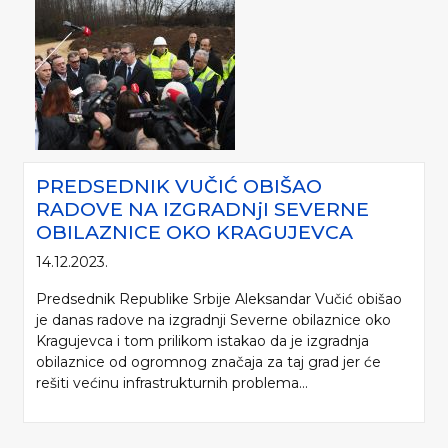
PREDSEDNIK VUČIĆ OBIŠAO
RADOVE NA IZGRADNjI SEVERNE
OBILAZNICE OKO KRAGUJEVCA
14.12.2023.
Predsednik Republike Srbije Aleksandar Vučić obišao
je danas radove na izgradnji Severne obilaznice oko
Kragujevca i tom prilikom istakao da je izgradnja
obilaznice od ogromnog značaja za taj grad jer će
rešiti većinu infrastrukturnih problema...