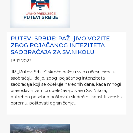
PUTEVI SRBIJE: PAŽLjIVO VOZITE
ZBOG POJAČANOG INTEZITETA
SAOBRAĆAJA ZA SV.NIKOLU
18.12.2023.
JP „Putevi Srbije“ skreće pažnju svim učesnicima u
saobraćaju, da je, zbog pojačanog intenziteta
saobraćaja koji se očekuje narednih dana, kada mnogi
pravoslavni vernici obeležavaju slavu Sv. Nikola,
potrebno posebno poštovati sledeće: koristiti zimsku
opremu, poštovati ograničenje...