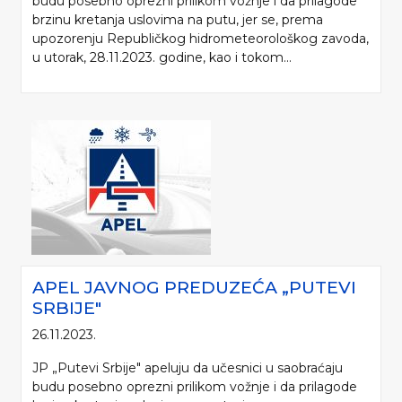
budu posebno oprezni prilikom vožnje i da prilagode
brzinu kretanja uslovima na putu, jer se, prema
upozorenju Republičkog hidrometeorološkog zavoda,
u utorak, 28.11.2023. godine, kao i tokom...
APEL JAVNOG PREDUZEĆA „PUTEVI
SRBIJE"
26.11.2023.
JP „Putevi Srbije" apeluju da učesnici u saobraćaju
budu posebno oprezni prilikom vožnje i da prilagode