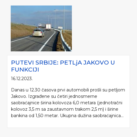
PUTEVI SRBIJE: PETLjA JAKOVO U
FUNKCIJI
16.12.2023.
Danas u 12.30 časova prvi automobili prošli su petljom
Jakovo. Izgrađene su četiri jednosmerne
saobraćajnice širina kolovoza 6,0 metara (jednotračni
kolovoz 3,5 m sa zaustavnom trakom 2,5 m) i širine
bankina od 1,50 metar. Ukupna dužina saobraćajnica...