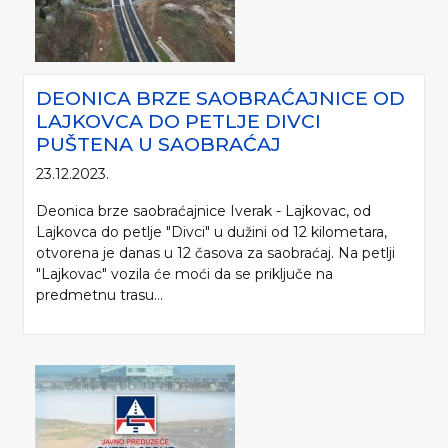
DEONICA BRZE SAOBRAĆAJNICE OD
LAJKOVCA DO PETLJE DIVCI
PUŠTENA U SAOBRAĆAJ
23.12.2023.
Deonica brze saobraćajnice Iverak - Lajkovac, od
Lajkovca do petlje "Divci" u dužini od 12 kilometara,
otvorena je danas u 12 časova za saobraćaj. Na petlji
"Lajkovac" vozila će moći da se priključe na
predmetnu trasu...