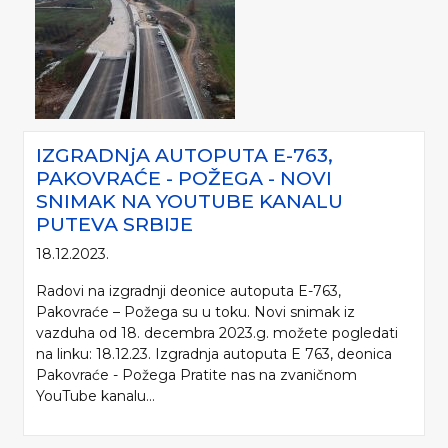
IZGRADNjA AUTOPUTA E-763,
PAKOVRAĆE - POŽEGA - NOVI
SNIMAK NA YOUTUBE KANALU
PUTEVA SRBIJE
18.12.2023.
Radovi na izgradnji deonice autoputa E-763,
Pakovraće – Požega su u toku. Novi snimak iz
vazduha od 18. decembra 2023.g. možete pogledati
na linku: 18.12.23. Izgradnja autoputa E 763, deonica
Pakovraće - Požega Pratite nas na zvaničnom
YouTube kanalu...