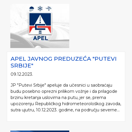
APEL JAVNOG PREDUZEĆA "PUTEVI
SRBIJE"
09.12.2023.
JP "Putevi Srbije" apeluje da učesnici u saobraćaju
budu posebno oprezni prilikom vožnje i da prilagode
brzinu kretanja uslovima na putu, jer se, prema
upozorenju Republičkog hidrometeorološkog zavoda,
sutra ujutru, 10.12.2023. godine, na području severne...