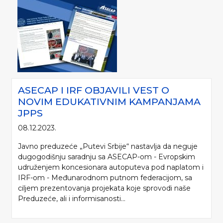
ASECAP I IRF OBJAVILI VEST O
NOVIM EDUKATIVNIM KAMPANJAMA
JPPS
08.12.2023.
Javno preduzeće „Putevi Srbije“ nastavlja da neguje
dugogodišnju saradnju sa ASECAP-om - Evropskim
udruženjem koncesionara autoputeva pod naplatom i
IRF-om - Međunarodnom putnom federacijom, sa
ciljem prezentovanja projekata koje sprovodi naše
Preduzeće, ali i informisanosti...