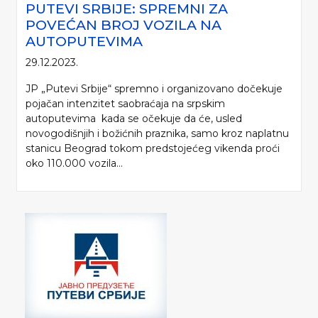
PUTEVI SRBIJE: SPREMNI ZA
POVEĆAN BROJ VOZILA NA
AUTOPUTEVIMA
29.12.2023.
JP „Putevi Srbije“ spremno i organizovano dočekuje
pojačan intenzitet saobraćaja na srpskim
autoputevima kada se očekuje da će, usled
novogodišnjih i božićnih praznika, samo kroz naplatnu
stanicu Beograd tokom predstojećeg vikenda proći
oko 110.000 vozila...