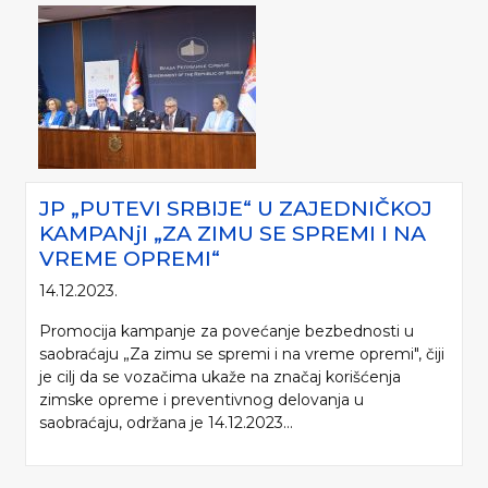
JP „PUTEVI SRBIJE“ U ZAJEDNIČKOJ
KAMPANjI „ZA ZIMU SE SPREMI I NA
VREME OPREMI“
14.12.2023.
Promocija kampanje za povećanje bezbednosti u
saobraćaju „Za zimu se spremi i na vreme opremi", čiji
je cilj da se vozačima ukaže na značaj korišćenja
zimske opreme i preventivnog delovanja u
saobraćaju, održana je 14.12.2023...