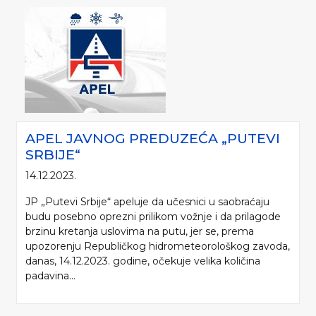
APEL JAVNOG PREDUZEĆA „PUTEVI
SRBIJE“
14.12.2023.
JP „Putevi Srbije“ apeluje da učesnici u saobraćaju
budu posebno oprezni prilikom vožnje i da prilagode
brzinu kretanja uslovima na putu, jer se, prema
upozorenju Republičkog hidrometeorološkog zavoda,
danas, 14.12.2023. godine, očekuje velika količina
padavina...