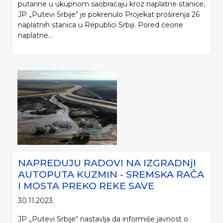
putarine u ukupnom saobraćaju kroz naplatne stanice,
JP „Putevi Srbije“ je pokrenulo Projekat proširenja 26
naplatnih stanica u Republici Srbiji. Pored čeone
naplatne...
NAPREDUJU RADOVI NA IZGRADNjI
AUTOPUTA KUZMIN - SREMSKA RAČA
I MOSTA PREKO REKE SAVE
30.11.2023.
JP „Putevi Srbije“ nastavlja da informiše javnost o