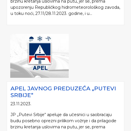
brzinu kretanja uslovima na putu, jer se, prema
upozorenju Republičkog hidrometeorološkog zavoda,
u toku noći, 27.11/28.11.2023. godine, i u...
Molimo da prilikom korišćenja informacija, materijala i fotografija sa internet
prezentacije „Putevi Srbije“ d.o.o., obavezno navedete izvor („Putevi Srbije“
APEL JAVNOG PREDUZEĆA „PUTEVI
d.o.o.).
SRBIJE“
© 2005-2026. "Putevi Srbije" d.o.o. All rights reserved.
23.11.2023.
"PUTEVI SRBIJE" d.o.o.
Bulevar kralja Aleksandra 282
JP „Putevi Srbije“ apeluje da učesnici u saobraćaju
Poštanski fax 17, 11050 Beograd 22
budu posebno oprezni prilikom vožnje i da prilagode
brzinu kretanja uslovima na putu, jer se, prema