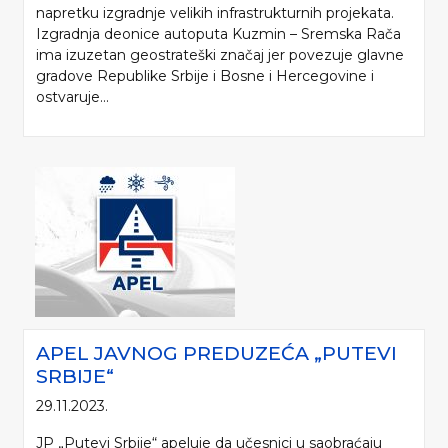
napretku izgradnje velikih infrastrukturnih projekata.
Izgradnja deonice autoputa Kuzmin – Sremska Rača
ima izuzetan geostrateški značaj jer povezuje glavne
gradove Republike Srbije i Bosne i Hercegovine i
ostvaruje...
APEL JAVNOG PREDUZEĆA „PUTEVI
SRBIJE“
29.11.2023.
JP „Putevi Srbije“ apeluje da učesnici u saobraćaju