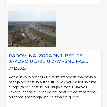
RADOVI NA IZGRADNJI PETLJE
JAKOVO ULAZE U ZAVRŠNU FAZU
07.12.2023.
Petlja Jakovo omogućiće svim stanovnicima okolnih
naselja brži pristup autoputu Miloš Veliki a korisnicima
autoputa brži pristup industrijskoj zoni u Jakovu.
Takođe, centar Surčina će biti zaštićen od tranzitnog i
teretnog saobraćaja, što će smanjiti gužve...