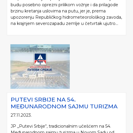
budu posebno oprezni prilikom vožnje i da prilagode
brzinu kretanja uslovima na putu, jer je, prema
upozorenju Republičkog hidrometeorološkog zavoda,
na krajnjem severozapadu zemlje u četvrtak ujutro...
PUTEVI SRBIJE NA 54.
MEĐUNARODNOM SAJMU TURIZMA
27.11.2023.
JP „Putevi Srbije“, tradicionalnim učešćem na 54.
Međunarodnom sajmu turizma u Novom Sadu od