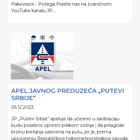
Pakovraće - Požega Pratite nas na zvaničnom
YouTube kanalu JP...
APEL JAVNOG PREDUZEĆA „PUTEVI
SRBIJE“
05.12.2023.
JP „Putevi Srbije“ apeluje da učesnici u saobraćaju
budu posebno oprezni prilikom vožnje i da prilagode
brzinu kretanja uslovima na putu, jer je, prema
upozorenju Republičkog hidrometeorološkog zavoda,