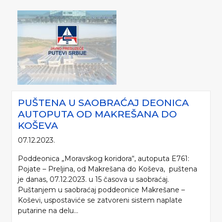
PUŠTENA U SAOBRAĆAJ DEONICA
AUTOPUTA OD MAKREŠANA DO
KOŠEVA
07.12.2023.
Poddeonica „Moravskog koridora“, autoputa E761:
Pojate – Preljina, od Makrešana do Koševa, puštena
je danas, 07.12.2023. u 15 časova u saobraćaj.
Puštanjem u saobraćaj poddeonice Makrešane –
Koševi, uspostaviće se zatvoreni sistem naplate
putarine na delu...