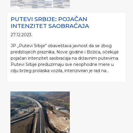
PUTEVI SRBIJE: POJAČAN
INTENZITET SAOBRAĆAJA
27.12.2023.
JP „Putevi Srbije" obaveštava javnost da se zbog
predstojećih praznika, Nove godine i Božića, očekuje
pojačan intenzitet saobraćaja na državnim putevima.
Putevi Srbije preduzimaju sve neophodne mere u
cilju bržeg prolaska vozila, intenziviran je rad na...