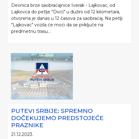
Deonica brze saobraćajnice Iverak - Lajkovac, od
Lajkovca do petlje "Divci" u dužini od 12 kilometara,
otvorena je danas u 12 časova za saobraćaj. Na petlji
"Lajkovac" vozila će moći da se priključe na
predmetnu trasu...
PUTEVI SRBIJE: SPREMNO
DOČEKUJEMO PREDSTOJEĆE
PRAZNIKE
21.12.2023.