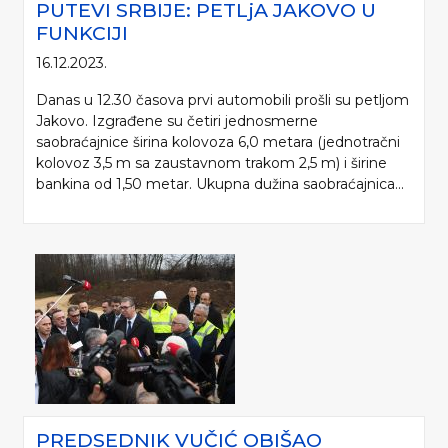
PUTEVI SRBIJE: PETLjA JAKOVO U
FUNKCIJI
16.12.2023.
Danas u 12.30 časova prvi automobili prošli su petljom
Jakovo. Izgrađene su četiri jednosmerne
saobraćajnice širina kolovoza 6,0 metara (jednotračni
kolovoz 3,5 m sa zaustavnom trakom 2,5 m) i širine
bankina od 1,50 metar. Ukupna dužina saobraćajnica...
PREDSEDNIK VUČIĆ OBIŠAO