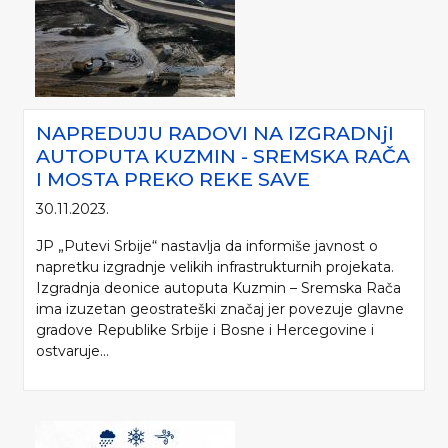
NAPREDUJU RADOVI NA IZGRADNjI
AUTOPUTA KUZMIN - SREMSKA RAČA
I MOSTA PREKO REKE SAVE
30.11.2023.
JP „Putevi Srbije“ nastavlja da informiše javnost o
napretku izgradnje velikih infrastrukturnih projekata.
Izgradnja deonice autoputa Kuzmin – Sremska Rača
ima izuzetan geostrateški značaj jer povezuje glavne
gradove Republike Srbije i Bosne i Hercegovine i
ostvaruje...