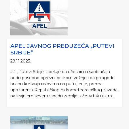
APEL JAVNOG PREDUZEĆA „PUTEVI
SRBIJE“
29.11.2023.
JP „Putevi Srbije“ apeluje da učesnici u saobraćaju
budu posebno oprezni prilikom vožnje i da prilagode
brzinu kretanja uslovima na putu, jer je, prema
upozorenju Republičkog hidrometeorološkog zavoda,
na krajnjem severozapadu zemlje u četvrtak ujutro...