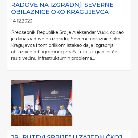
RADOVE NA IZGRADNjI SEVERNE
OBILAZNICE OKO KRAGUJEVCA
14.12.2023.
Predsednik Republike Srbije Aleksandar Vučić obišao
je danas radove na izgradnji Severne obilaznice oko
Kragujevca i tom prilikom istakao da je izgradnja
obilaznice od ogromnog značaja za taj grad jer će
rešiti većinu infrastrukturnih problema...
JP „PUTEVI SRBIJE“ U ZAJEDNIČKOJ