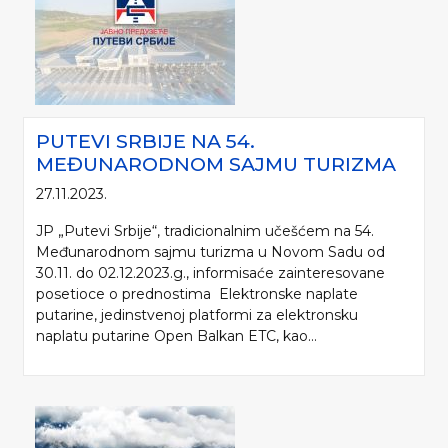
PUTEVI SRBIJE NA 54.
MEĐUNARODNOM SAJMU TURIZMA
27.11.2023.
JP „Putevi Srbije“, tradicionalnim učešćem na 54.
Međunarodnom sajmu turizma u Novom Sadu od
Molimo da prilikom korišćenja informacija, materijala i fotografija sa internet
30.11. do 02.12.2023.g., informisaće zainteresovane
prezentacije „Putevi Srbije“ d.o.o., obavezno navedete izvor („Putevi Srbije“
posetioce o prednostima Elektronske naplate
d.o.o.).
putarine, jedinstvenoj platformi za elektronsku
naplatu putarine Open Balkan ETC, kao...
© 2005-2026. "Putevi Srbije" d.o.o. All rights reserved.
"PUTEVI SRBIJE" d.o.o.
Bulevar kralja Aleksandra 282
Poštanski fax 17, 11050 Beograd 22