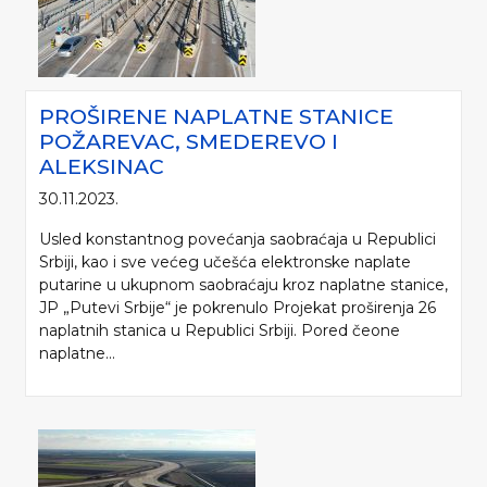
PROŠIRENE NAPLATNE STANICE
POŽAREVAC, SMEDEREVO I
ALEKSINAC
30.11.2023.
Usled konstantnog povećanja saobraćaja u Republici
Srbiji, kao i sve većeg učešća elektronske naplate
putarine u ukupnom saobraćaju kroz naplatne stanice,
JP „Putevi Srbije“ je pokrenulo Projekat proširenja 26
naplatnih stanica u Republici Srbiji. Pored čeone
naplatne...