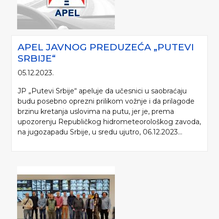
APEL JAVNOG PREDUZEĆA „PUTEVI
SRBIJE“
05.12.2023.
JP „Putevi Srbije“ apeluje da učesnici u saobraćaju
budu posebno oprezni prilikom vožnje i da prilagode
brzinu kretanja uslovima na putu, jer je, prema
upozorenju Republičkog hidrometeorološkog zavoda,
na jugozapadu Srbije, u sredu ujutro, 06.12.2023...