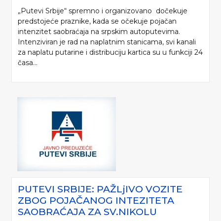
„Putevi Srbije“ spremno i organizovano dočekuje
predstojeće praznike, kada se očekuje pojačan
intenzitet saobraćaja na srpskim autoputevima.
Intenziviran je rad na naplatnim stanicama, svi kanali
za naplatu putarine i distribuciju kartica su u funkciji 24
časa...
PUTEVI SRBIJE: PAŽLjIVO VOZITE
ZBOG POJAČANOG INTEZITETA
SAOBRAĆAJA ZA SV.NIKOLU