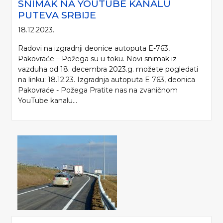
SNIMAK NA YOUTUBE KANALU
PUTEVA SRBIJE
18.12.2023.
Radovi na izgradnji deonice autoputa E-763,
Pakovraće – Požega su u toku. Novi snimak iz
vazduha od 18. decembra 2023.g. možete pogledati
na linku: 18.12.23. Izgradnja autoputa E 763, deonica
Pakovraće - Požega Pratite nas na zvaničnom
YouTube kanalu...