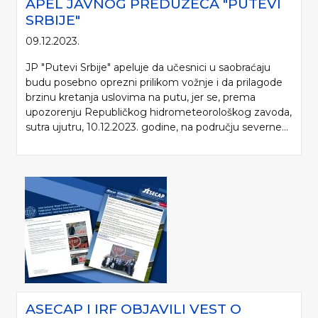
APEL JAVNOG PREDUZEĆA "PUTEVI
SRBIJE"
09.12.2023.
JP "Putevi Srbije" apeluje da učesnici u saobraćaju
budu posebno oprezni prilikom vožnje i da prilagode
brzinu kretanja uslovima na putu, jer se, prema
upozorenju Republičkog hidrometeorološkog zavoda,
sutra ujutru, 10.12.2023. godine, na području severne...
ASECAP I IRF OBJAVILI VEST O