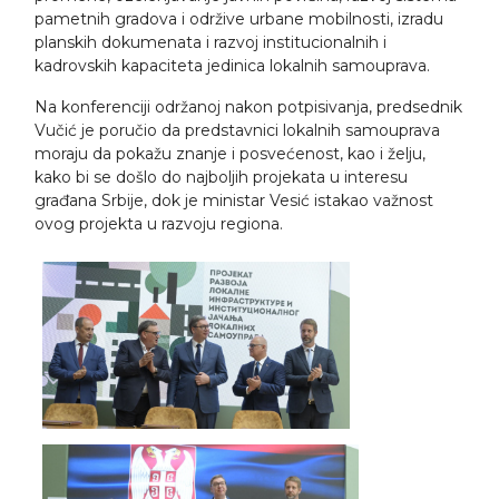
pametnih gradova i održive urbane mobilnosti, izradu
planskih dokumenata i razvoj institucionalnih i
kadrovskih kapaciteta jedinica lokalnih samouprava.
Na konferenciji održanoj nakon potpisivanja, predsednik
Vučić je poručio da predstavnici lokalnih samouprava
moraju da pokažu znanje i posvećenost, kao i želju,
kako bi se došlo do najboljih projekata u interesu
građana Srbije, dok je ministar Vesić istakao važnost
ovog projekta u razvoju regiona.