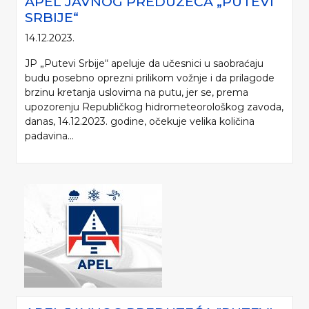
APEL JAVNOG PREDUZEĆA „PUTEVI
SRBIJE“
14.12.2023.
JP „Putevi Srbije“ apeluje da učesnici u saobraćaju
budu posebno oprezni prilikom vožnje i da prilagode
brzinu kretanja uslovima na putu, jer se, prema
upozorenju Republičkog hidrometeorološkog zavoda,
danas, 14.12.2023. godine, očekuje velika količina
padavina...