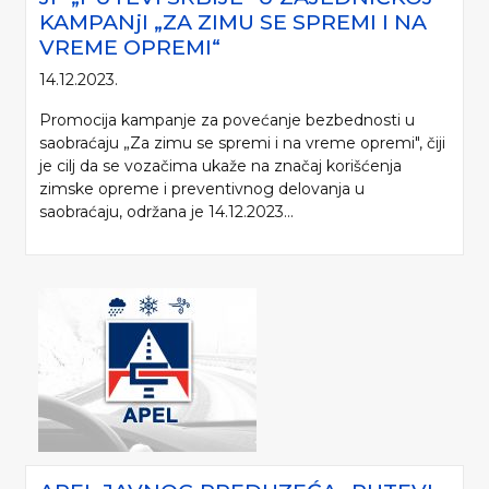
KAMPANjI „ZA ZIMU SE SPREMI I NA
VREME OPREMI“
14.12.2023.
Promocija kampanje za povećanje bezbednosti u
saobraćaju „Za zimu se spremi i na vreme opremi", čiji
je cilj da se vozačima ukaže na značaj korišćenja
zimske opreme i preventivnog delovanja u
saobraćaju, održana je 14.12.2023...