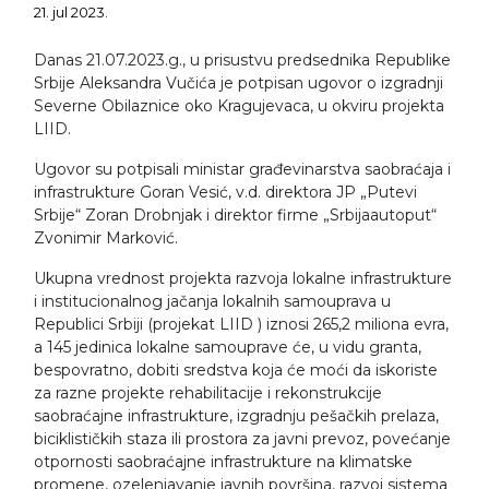
21. jul 2023.
Danas 21.07.2023.g., u prisustvu predsednika Republike
Srbije Aleksandra Vučića je potpisan ugovor o izgradnji
Severne Obilaznice oko Kragujevaca, u okviru projekta
LIID.
Ugovor su potpisali ministar građevinarstva saobraćaja i
infrastrukture Goran Vesić, v.d. direktora JP „Putevi
Srbije“ Zoran Drobnjak i direktor firme „Srbijaautoput“
Zvonimir Marković.
Ukupna vrednost projekta razvoja lokalne infrastrukture
i institucionalnog jačanja lokalnih samouprava u
Republici Srbiji (projekat LIID ) iznosi 265,2 miliona evra,
a 145 jedinica lokalne samouprave će, u vidu granta,
bespovratno, dobiti sredstva koja će moći da iskoriste
za razne projekte rehabilitacije i rekonstrukcije
saobraćajne infrastrukture, izgradnju pešačkih prelaza,
biciklističkih staza ili prostora za javni prevoz, povećanje
otpornosti saobraćajne infrastrukture na klimatske
promene, ozelenjavanje javnih površina, razvoj sistema