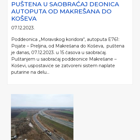
PUŠTENA U SAOBRAĆAJ DEONICA
AUTOPUTA OD MAKREŠANA DO
KOŠEVA
07.12.2023.
Poddeonica „Moravskog koridora“, autoputa E761:
Pojate – Preljina, od Makrešana do Koševa, puštena
je danas, 07.12.2023. u 15 časova u saobraćaj.
Puštanjem u saobraćaj poddeonice Makrešane –
Koševi, uspostaviće se zatvoreni sistem naplate
putarine na delu...