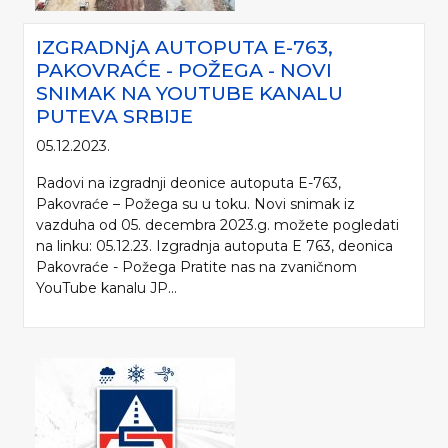
IZGRADNjA AUTOPUTA E-763,
PAKOVRAĆE - POŽEGA - NOVI
SNIMAK NA YOUTUBE KANALU
PUTEVA SRBIJE
05.12.2023.
Radovi na izgradnji deonice autoputa E-763,
Pakovraće – Požega su u toku. Novi snimak iz
vazduha od 05. decembra 2023.g. možete pogledati
na linku: 05.12.23. Izgradnja autoputa E 763, deonica
Pakovraće - Požega Pratite nas na zvaničnom
YouTube kanalu JP...