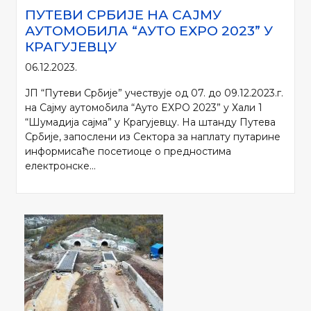
ПУТЕВИ СРБИЈЕ НА САЈМУ
АУТОМОБИЛА “АУТО EXPO 2023” У
КРАГУЈЕВЦУ
06.12.2023.
ЈП “Путеви Србије” учествује од 07. до 09.12.2023.г.
на Сајму аутомобила “Ауто EXPO 2023” у Хали 1
“Шумадија сајма” у Крагујевцу. На штанду Путева
Србије, запослени из Сектора за наплату путарине
информисаће посетиоце о предностима
електронске...