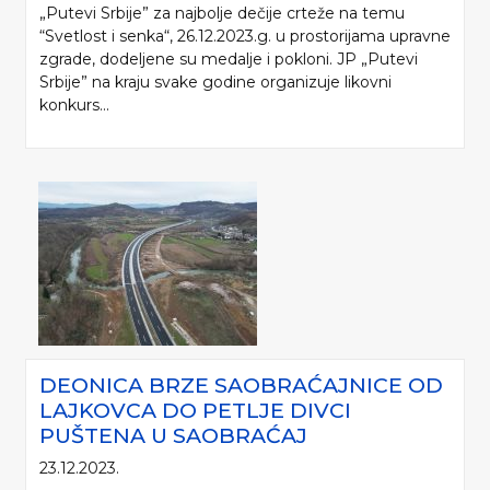
„Putevi Srbije” za najbolje dečije crteže na temu
“Svetlost i senka“, 26.12.2023.g. u prostorijama upravne
zgrade, dodeljene su medalje i pokloni. JP „Putevi
Srbije” na kraju svake godine organizuje likovni
konkurs...
DEONICA BRZE SAOBRAĆAJNICE OD
LAJKOVCA DO PETLJE DIVCI
PUŠTENA U SAOBRAĆAJ
23.12.2023.