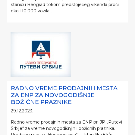
stanicu Beograd tokom predstojećeg vikenda proći
oko 110.000 vozila...
RADNO VREME PRODAJNIH MESTA
ZA ENP ZA NOVOGODIŠNJE I
BOŽIĆNE PRAZNIKE
29.12.2023.
Radno vreme prodajnih mesta za ENP pri JP „Putevi
Srbije“ za vreme novogodišnjih i božićnih praznika.
Prodajno mesto „Beomedicina“ - Ustanička 64/5,