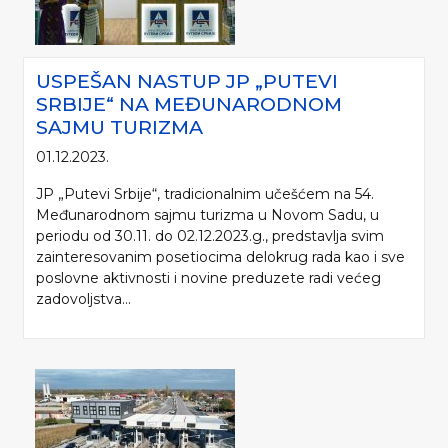
USPEŠAN NASTUP JP „PUTEVI
SRBIJE“ NA MEĐUNARODNOM
SAJMU TURIZMA
01.12.2023.
JP „Putevi Srbije“, tradicionalnim učešćem na 54.
Međunarodnom sajmu turizma u Novom Sadu, u
periodu od 30.11. do 02.12.2023.g., predstavlja svim
zainteresovanim posetiocima delokrug rada kao i sve
poslovne aktivnosti i novine preduzete radi većeg
zadovoljstva...