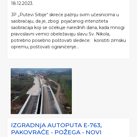
18.12.2023.
JP „Putevi Srbije“ skreće pažnju svim učesnicima u
saobraćaju, da je, zbog pojačanog intenziteta
saobraćaja koji se očekuje narednih dana, kada mnogi
pravoslavni vernici obeležavaju slavu Sv. Nikola,
potrebno posebno poštovati sledeće: koristiti zimsku
opremu, poštovati ograničenje...
IZGRADNjA AUTOPUTA E-763,
PAKOVRAĆE - POŽEGA - NOVI