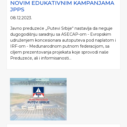
NOVIM EDUKATIVNIM KAMPANJAMA
JPPS
08.12.2023.
Javno preduzeće „Putevi Srbije“ nastavlja da neguje
dugogodišnju saradnju sa ASECAP-om - Evropskim
udruženjem koncesionara autoputeva pod naplatom i
IRF-om - Međunarodnom putnom federacijom, sa
ciljem prezentovanja projekata koje sprovodi naše
Preduzeće, ali i informisanosti...