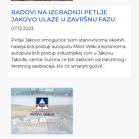
RADOVI NA IZGRADNJI PETLJE
JAKOVO ULAZE U ZAVRŠNU FAZU
07.12.2023.
Petlja Jakovo omogućiće svim stanovnicima okolnih
naselja brži pristup autoputu Miloš Veliki a korisnicima
autoputa brži pristup industrijskoj zoni u Jakovu.
Takođe, centar Surčina će biti zaštićen od tranzitnog i
teretnog saobraćaja, što će smanjiti gužve...