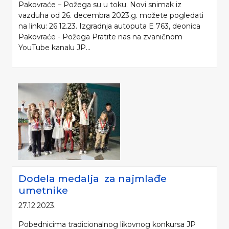
Pakovraće – Požega su u toku. Novi snimak iz
vazduha od 26. decembra 2023.g. možete pogledati
na linku: 26.12.23. Izgradnja autoputa E 763, deonica
Pakovraće - Požega Pratite nas na zvaničnom
YouTube kanalu JP...
Dodela medalja za najmlađe
umetnike
27.12.2023.
Pobednicima tradicionalnog likovnog konkursa JP